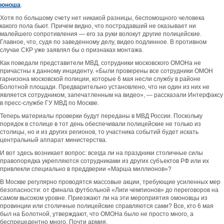
юноша
.
Хотя по большому счету нет никакой разницы, беспомощного человека
какого пола бьют. Причем видно, что пострадавший не оказывает ни
малейшего сопротивления — его за руки волокут другие полицейские.
Главное, что, судя по заведенному делу, видео подлинное. В противном
случае СКР уже заявлял бы о признаках монтажа.
Как поведали представители МВД, сотрудники московского ОМОНа не
причастны к данному инциденту. «Были проверены все сотрудники ОМОН
гарнизона московской полиции, которые 6 мая несли службу в районе
Болотной площади. Предварительно установлено, что ни один из них не
является сотрудником, запечатленным на видео», — рассказали Интерфаксу
в пресс-службе ГУ МВД по Москве.
Теперь материалы проверки будут переданы в МВД России. Поскольку
порядок в столице в тот день обеспечивали полицейские не только из
столицы, но и из других регионов, то участника событий будет искать
центральный аппарат министерства.
И вот здесь возникает вопрос: всегда ли на праздники столичные силы
правопорядка укрепляются сотрудниками из других субъектов РФ или их
привлекли специально в преддверии «Марша миллионов»?
В Москве регулярно проводятся массовые акции, требующие усиленных мер
безопасности: от финала футбольной «Лиги чемпионов» до переговоров на
самом высоком уровне. Приезжают ли на эти мероприятия омоновцы из
провинции или столичные полицейские справляются сами? Все, кто 6 мая
был на Болотной, утверждают, что ОМОНа было не просто много, а
беспрецедентно много. Почти армия.