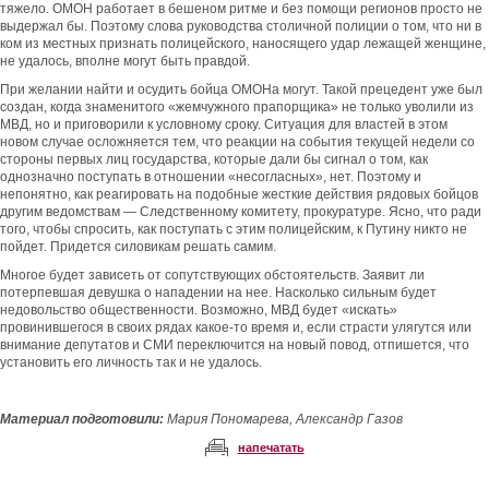
тяжело. ОМОН работает в бешеном ритме и без помощи регионов просто не
выдержал бы. Поэтому слова руководства столичной полиции о том, что ни в
ком из местных признать полицейского, наносящего удар лежащей женщине,
не удалось, вполне могут быть правдой.
При желании найти и осудить бойца ОМОНа могут. Такой прецедент уже был
создан, когда знаменитого «жемчужного прапорщика» не только уволили из
МВД, но и приговорили к условному сроку. Ситуация для властей в этом
новом случае осложняется тем, что реакции на события текущей недели со
стороны первых лиц государства, которые дали бы сигнал о том, как
однозначно поступать в отношении «несогласных», нет. Поэтому и
непонятно, как реагировать на подобные жесткие действия рядовых бойцов
другим ведомствам — Следственному комитету, прокуратуре. Ясно, что ради
того, чтобы спросить, как поступать с этим полицейским, к Путину никто не
пойдет. Придется силовикам решать самим.
Многое будет зависеть от сопутствующих обстоятельств. Заявит ли
потерпевшая девушка о нападении на нее. Насколько сильным будет
недовольство общественности. Возможно, МВД будет «искать»
провинившегося в своих рядах какое-то время и, если страсти улягутся или
внимание депутатов и СМИ переключится на новый повод, отпишется, что
установить его личность так и не удалось.
Материал подготовили:
Мария Пономарева, Александр Газов
напечатать