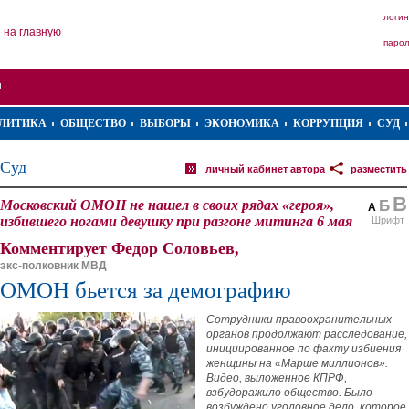
логин
на главную
паро
ЛИТИКА
ОБЩЕСТВО
ВЫБОРЫ
ЭКОНОМИКА
КОРРУПЦИЯ
СУД
Суд
личный кабинет автора
разместить
В
Московский ОМОН не нашел в своих рядах «героя»,
Б
А
избившего ногами девушку при разгоне митинга 6 мая
Шрифт
Комментирует Федор Соловьев,
экс-полковник МВД
ОМОН бьется за демографию
Сотрудники правоохранительных
органов продолжают расследование,
инициированное по факту избиения
женщины на «Марше миллионов».
Видео, выложенное КПРФ,
взбудоражило общество. Было
возбуждено уголовное дело, которое