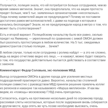
Получается, полиция знала, что ей потребуется больше сотрудников, чем во
время зимних митингов. Значит, она предполагала, что на акцию протеста
придет больше, чем 5 тыс. заявленных организаторами «несогласных».
Тогда почему заявителей акции не предупредили? Почему не поставили
достаточно рамок металлоискателей, с давки на подходе к которым и
начались беспорядки? Знали, но не предупреждали народ в метро о том, что
может быть столпотворение?
Есть и второй вариант. Полицейскому начальству было все равно, сколько
придет на Якиманку, — укрепленный по сравнению с зимой ОМОН должен
был разогнать протестующих в любом количестве. На 5 тыс. ожидаемых
демонстрантов столько полиции… Зачем?
В любом случае, только если сотрудника с ролика найдут — а это не сложно,
ведь на видео отчетливо видно его лицо, — и накажут, можно будет говорить
о том, что государство действительно пытается действовать в соответствии
с законом.
Комментирует Федор Соловьев, экс-полковник МВД
Выезд сотрудников ОМОНа в другие города для усиления местных
подразделений практикуется давно. Вероятно, начальство столичной
полиции совместно с руководством МВД приняли решение привлечь коллег
из регионов и накануне так называемого «Марша миллионов». И как мы
видим, их «помощь» московскому ГУВД очень пригодилась.
Согласитесь, ездить на протяжении нескольких дней по огромному городу,
рассеивая слеты несогласных, которые после задержания вновь собираются
в другом месте, куда опять же чуть позже необходимо выезжать, очень