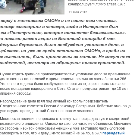
контролирует лично глава СКР.
11 мая 2012
верку в московском ОМОНе и не нашел там человека,
новце заговорили в четверг, когда в Интернете был
ием «Преступление, которое останется безнаказанным».
и показан разгон акции на Болотной площади 6 мая.
евушка беременна. Было возбуждено уголовное дело, в
йского, но уже не среди столичного ОМОНа, а среди их
ак выяснилось, были привлечены на митинг. Не могут пока
свидетелей, несмотря на обращение правоохранителей.
Нужно отдать должное правоохранителям: уголовное дело за превышение
должностных полномочий с применением насилия по части 3 статьи 286
Уголовного кодекса было возбуждено оперативно, через несколько часов
после попадания видеоролика в Сеть. Статья предусматривает до 10 лет
лишения свободы.
Расследование дела взял под личный контроль председатель
Следственного комитета России Александр Бастрыкин. Действие омоновца
уже осудил президентский Совет по правам человека.
Московская полиция попросила откликнуться пострадавшую и свидетелей
резонансного инцидента. Однако до сих пор никто не объявился. Молчание
со стороны избитой омоновцем женщины уже заставило часть блогеров
заговорить о том, что и девушки-то никакой не было, а был
переодетый