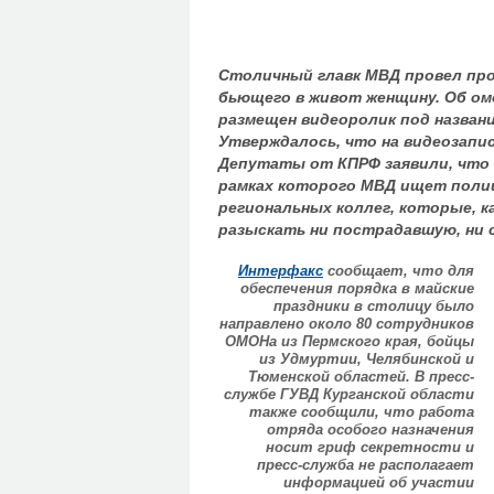
Столичный главк МВД провел про
бьющего в живот женщину. Об омо
размещен видеоролик под назван
Утверждалось, что на видеозапис
Депутаты от КПРФ заявили, что д
рамках которого МВД ищет полице
региональных коллег, которые, к
разыскать ни пострадавшую, ни 
Интерфакс
сообщает, что для
обеспечения порядка в майские
праздники в столицу было
направлено около 80 сотрудников
ОМОНа из Пермского края, бойцы
из Удмуртии, Челябинской и
Тюменской областей. В пресс-
службе ГУВД Курганской области
также сообщили, что работа
отряда особого назначения
носит гриф секретности и
пресс-служба не располагает
информацией об участии