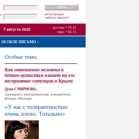
регистрация
ль
забыли пароль?
доллар = 76,42
7 августа 2026
евро = 82,71
ОСОБОЕ ПИСЬМО
Особые темы
Как отношение человека к
детям-аутистам влияет на его
восприятие ситуации в Крыму
Дуня СМИРНОВА,
сценарист, кинорежиссер, учредитель
фонда «Выход»
«У нас с толерантностью
очень плохо. Тотально»