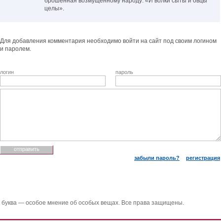
брошенная возмущенному народу: «И волки сыты и овцы
целы».
Для добавления комментария необходимо войти на сайт под своим логином
и паролем.
логин
пароль
забыли пароль?
регистрация
 буква — особое мнение об особых вещах. Все права защищены.