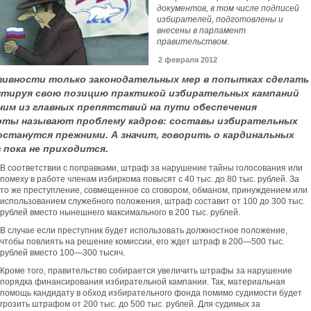
документов, в том числе подписей
избирателей, подготовлены и
внесены в парламент
правительством.
2 февраля 2012
ивности только законодательных мер в попытках сделать
нтируя свою позицию практикой избирательных кампаний
дним из главных препятствий на пути обеспечения
ерты называют проблему кадров: составы избирательных
останутся прежними. А значит, говорить о кардинальных
 пока не приходится.
В соответствии с поправками, штраф за нарушение тайны голосования или
помеху в работе членам избиркома повысят с 40 тыс. до 80 тыс. рублей. За
то же преступление, совмещенное со сговором, обманом, принуждением или
использованием служебного положения, штраф составит от 100 до 300 тыс.
рублей вместо нынешнего максимального в 200 тыс. рублей.
В случае если преступник будет использовать должностное положение,
чтобы повлиять на решение комиссии, его ждет штраф в 200—500 тыс.
рублей вместо 100—300 тысяч.
Кроме того, правительство собирается увеличить штрафы за нарушение
порядка финансирования избирательной кампании. Так, материальная
помощь кандидату в обход избирательного фонда помимо судимости будет
грозить штрафом от 200 тыс. до 500 тыс. рублей. Для судимых за