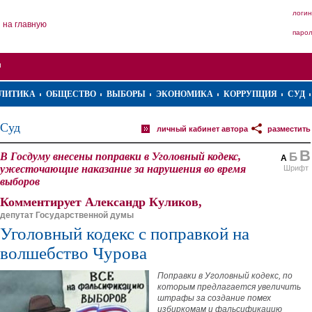
логин
на главную
паро
ЛИТИКА
ОБЩЕСТВО
ВЫБОРЫ
ЭКОНОМИКА
КОРРУПЦИЯ
СУД
Суд
личный кабинет автора
разместить
В
В Госдуму внесены поправки в Уголовный кодекс,
Б
А
ужесточающие наказание за нарушения во время
Шрифт
выборов
Комментирует Александр Куликов,
депутат Государственной думы
Уголовный кодекс с поправкой на
волшебство Чурова
Поправки в Уголовный кодекс, по
которым предлагается увеличить
штрафы за создание помех
избиркомам и фальсификацию