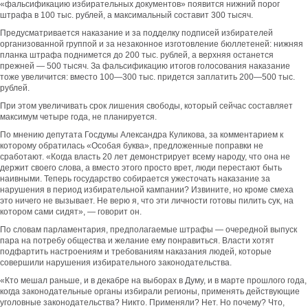
«фальсификацию избирательных документов» появится нижний порог
штрафа в 100 тыс. рублей, а максимальный составит 300 тысяч.
Предусматривается наказание и за подделку подписей избирателей
организованной группой и за незаконное изготовление бюллетеней: нижняя
планка штрафа поднимется до 200 тыс. рублей, а верхняя останется
прежней — 500 тысяч. За фальсификацию итогов голосования наказание
тоже увеличится: вместо 100—300 тыс. придется заплатить 200—500 тыс.
рублей.
При этом увеличивать срок лишения свободы, который сейчас составляет
максимум четыре года, не планируется.
По мнению депутата Госдумы Александра Куликова, за комментарием к
которому обратилась «Особая буква», предложенные поправки не
сработают. «Когда власть 20 лет демонстрирует всему народу, что она не
держит своего слова, а вместо этого просто врет, люди перестают быть
наивными. Теперь государство собирается ужесточать наказание за
нарушения в период избирательной кампании? Извините, но кроме смеха
это ничего не вызывает. Не верю я, что эти личности готовы пилить сук, на
котором сами сидят», — говорит он.
По словам парламентария, предполагаемые штрафы — очередной выпуск
пара на потребу общества и желание ему понравиться. Власти хотят
подфартить настроениям и требованиям наказания людей, которые
совершили нарушения избирательного законодательства.
«Кто мешал раньше, и в декабре на выборах в Думу, и в марте прошлого года,
когда законодательные органы избирали регионы, применять действующие
уголовные законодательства? Никто. Применяли? Нет. Но почему? Что,