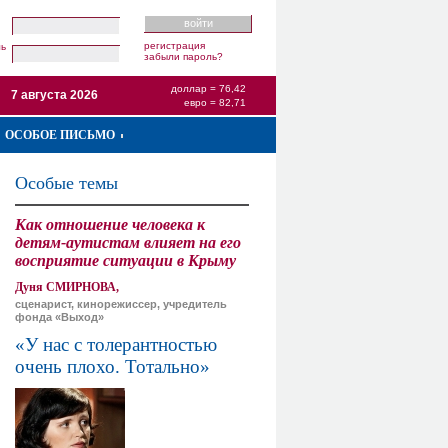
регистрация
ль
забыли пароль?
доллар = 76,42
7 августа 2026
евро = 82,71
ОСОБОЕ ПИСЬМО
Особые темы
Как отношение человека к
детям-аутистам влияет на его
восприятие ситуации в Крыму
Дуня СМИРНОВА,
сценарист, кинорежиссер, учредитель
фонда «Выход»
«У нас с толерантностью
очень плохо. Тотально»