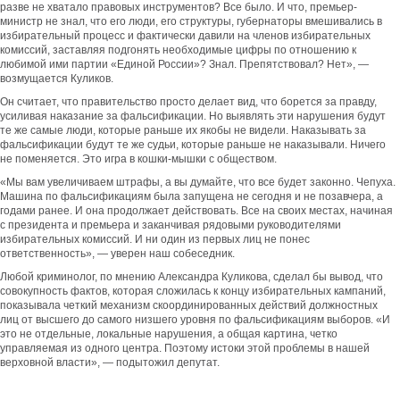
разве не хватало правовых инструментов? Все было. И что, премьер-
министр не знал, что его люди, его структуры, губернаторы вмешивались в
избирательный процесс и фактически давили на членов избирательных
комиссий, заставляя подгонять необходимые цифры по отношению к
любимой ими партии «Единой России»? Знал. Препятствовал? Нет», —
возмущается Куликов.
Он считает, что правительство просто делает вид, что борется за правду,
усиливая наказание за фальсификации. Но выявлять эти нарушения будут
те же самые люди, которые раньше их якобы не видели. Наказывать за
фальсификации будут те же судьи, которые раньше не наказывали. Ничего
не поменяется. Это игра в кошки-мышки с обществом.
«Мы вам увеличиваем штрафы, а вы думайте, что все будет законно. Чепуха.
Машина по фальсификациям была запущена не сегодня и не позавчера, а
годами ранее. И она продолжает действовать. Все на своих местах, начиная
с президента и премьера и заканчивая рядовыми руководителями
избирательных комиссий. И ни один из первых лиц не понес
ответственность», — уверен наш собеседник.
Любой криминолог, по мнению Александра Куликова, сделал бы вывод, что
совокупность фактов, которая сложилась к концу избирательных кампаний,
показывала четкий механизм скоординированных действий должностных
лиц от высшего до самого низшего уровня по фальсификациям выборов. «И
это не отдельные, локальные нарушения, а общая картина, четко
управляемая из одного центра. Поэтому истоки этой проблемы в нашей
верховной власти», — подытожил депутат.