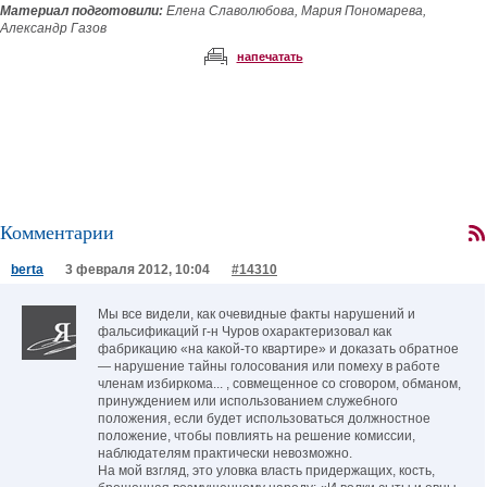
Материал подготовили:
Елена Славолюбова, Мария Пономарева,
Александр Газов
напечатать
Комментарии
berta
3 февраля 2012, 10:04
#14310
Мы все видели, как очевидные факты нарушений и
фальсификаций г-н Чуров охарактеризовал как
фабрикацию «на какой-то квартире» и доказать обратное
— нарушение тайны голосования или помеху в работе
членам избиркома... , совмещенное со сговором, обманом,
принуждением или использованием служебного
положения, если будет использоваться должностное
положение, чтобы повлиять на решение комиссии,
наблюдателям практически невозможно.
На мой взгляд, это уловка власть придержащих, кость,