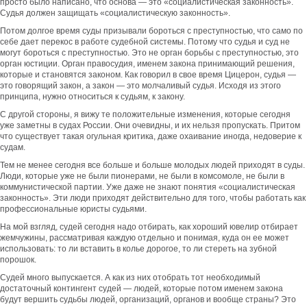
просто было написано, что основа — это «социалистическая законность».
Судья должен защищать «социалистическую законность».
Потом долгое время суды призывали бороться с преступностью, что само по
себе дает перекос в работе судебной системы. Потому что судья и суд не
могут бороться с преступностью. Это не орган борьбы с преступностью, это
орган юстиции. Орган правосудия, именем закона принимающий решения,
которые и становятся законом. Как говорил в свое время Цицерон, судья —
это говорящий закон, а закон — это молчаливый судья. Исходя из этого
принципа, нужно относиться к судьям, к закону.
С другой стороны, я вижу те положительные изменения, которые сегодня
уже заметны в судах России. Они очевидны, и их нельзя пропускать. Притом
что существует такая огульная критика, даже охаивание иногда, недоверие к
судам.
Тем не менее сегодня все больше и больше молодых людей приходят в суды.
Люди, которые уже не были пионерами, не были в комсомоле, не были в
коммунистической партии. Уже даже не знают понятия «социалистическая
законность». Эти люди приходят действительно для того, чтобы работать как
профессиональные юристы судьями.
На мой взгляд, судей сегодня надо отбирать, как хороший ювелир отбирает
жемчужины, рассматривая каждую отдельно и понимая, куда он ее может
использовать: то ли вставить в колье дорогое, то ли стереть на зубной
порошок.
Судей много выпускается. А как из них отобрать тот необходимый
достаточный контингент судей — людей, которые потом именем закона
будут вершить судьбы людей, организаций, органов и вообще страны? Это