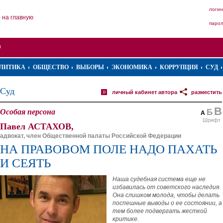
логин
на главную
паро
ЛИТИКА
ОБЩЕСТВО
ВЫБОРЫ
ЭКОНОМИКА
КОРРУПЦИЯ
СУД
Суд
личный кабинет автора
разместить
В
Особая персона
Б
А
Шрифт
Павел АСТАХОВ,
адвокат, член Общественной палаты Российской Федерации
НА ПРАВОВОМ ПОЛЕ НАДО ПАХАТЬ
И СЕЯТЬ
Наша судебная система еще не
избавилась от советского наследия.
Она слишком молода, чтобы делать
поспешные выводы о ее состоянии, а
тем более подвергать жесткой
критике.