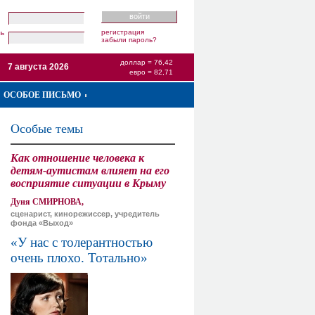
регистрация
ль
забыли пароль?
доллар = 76,42
7 августа 2026
евро = 82,71
ОСОБОЕ ПИСЬМО
Особые темы
Как отношение человека к
детям-аутистам влияет на его
восприятие ситуации в Крыму
Дуня СМИРНОВА,
сценарист, кинорежиссер, учредитель
фонда «Выход»
«У нас с толерантностью
очень плохо. Тотально»