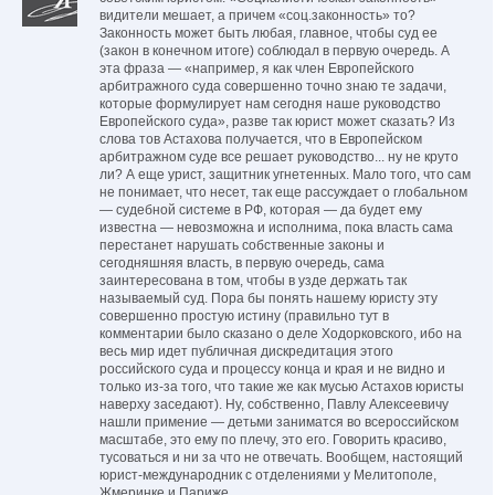
видители мешает, а причем «соц.законность» то?
Законность может быть любая, главное, чтобы суд ее
(закон в конечном итоге) соблюдал в первую очередь. А
эта фраза — «например, я как член Европейского
арбитражного суда совершенно точно знаю те задачи,
которые формулирует нам сегодня наше руководство
Европейского суда», разве так юрист может сказать? Из
слова тов Астахова получается, что в Европейском
арбитражном суде все решает руководство... ну не круто
ли? А еще урист, защитник угнетенных. Мало того, что сам
не понимает, что несет, так еще рассуждает о глобальном
— судебной системе в РФ, которая — да будет ему
известна — невозможна и исполнима, пока власть сама
перестанет нарушать собственные законы и
сегодняшняя власть, в первую очередь, сама
заинтересована в том, чтобы в узде держать так
называемый суд. Пора бы понять нашему юристу эту
совершенно простую истину (правильно тут в
комментарии было сказано о деле Ходорковского, ибо на
весь мир идет публичная дискредитация этого
российского суда и процессу конца и края и не видно и
только из-за того, что такие же как мусью Астахов юристы
наверху заседают). Ну, собственно, Павлу Алексеевичу
нашли примение — детьми заниматся во всероссийском
масштабе, это ему по плечу, это его. Говорить красиво,
тусоваться и ни за что не отвечать. Вообщем, настоящий
юрист-международник с отделениями у Мелитополе,
Жмеринке и Париже.