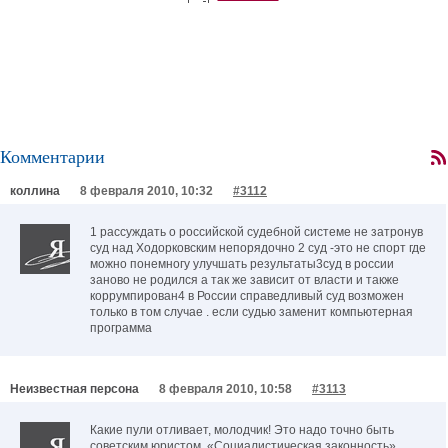
Комментарии
коллина
8 февраля 2010, 10:32
#3112
1 рассуждать о российской судебной системе не затронув
суд над Ходорковским непорядочно 2 суд -это не спорт где
можно понемногу улучшать результаты3суд в россии
заново не родился а так же зависит от власти и также
коррумпирован4 в России справедливый суд возможен
только в том случае . если судью заменит компьютерная
программа
Неизвестная персона
8 февраля 2010, 10:58
#3113
Какие пули отливает, молодчик! Это надо точно быть
советским юристом. «Социалистическая законность»