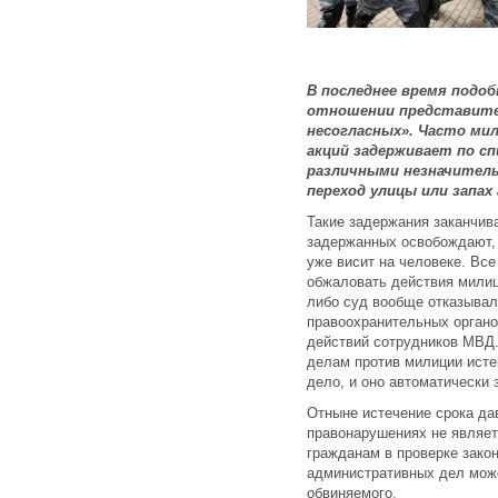
В последнее время подоб
отношении представите
несогласных». Часто ми
акций задерживает по с
различными незначител
переход улицы или запах 
Такие задержания заканчив
задержанных освобождают,
уже висит на человеке. Вс
обжаловать действия милиц
либо суд вообще отказывал
правоохранительных органо
действий сотрудников МВД.
делам против милиции исте
дело, и оно автоматически 
Отныне истечение срока да
правонарушениях не являет
гражданам в проверке зако
административных дел може
обвиняемого.