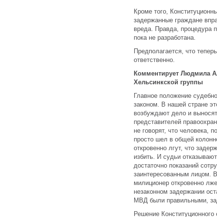
Кроме того, Конституционны
задержанные граждане впра
вреда. Правда, процедура п
пока не разработана.
Предполагается, что тепер
ответственно.
Комментирует Людмила Ал
Хельсинкской группы
Главное положение судебно
законом. В нашей стране э
возбуждают дело и выносят
представителей правоохран
не говорят, что человека, 
просто шел в общей колонн
откровенно лгут, что задер
избить. И судьи отказываю
достаточно показаний сотр
заинтересованным лицом. Вс
милиционер откровенно лже
незаконном задержании ост
МВД были правильными, за
Решение Конституционного 