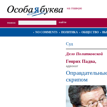
на главную
поиск:
NO COMMENTS
ПОЛИТИКА
ОБЩЕСТВО
ВЫ
Суд
Дело Политковской
Генрих Падва,
адвокат
Оправдательные
скрипом