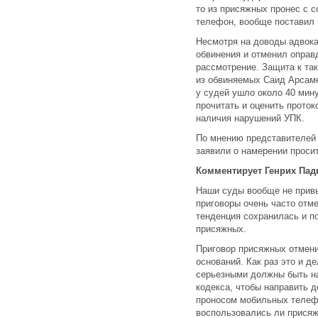
то из присяжных пронес с 
телефон, вообще поставил 
Несмотря на доводы адвока
обвинения и отменил оправ
рассмотрение. Защита к та
из обвиняемых Саид Арсаме
у судей ушло около 40 мин
прочитать и оценить проток
наличия нарушений УПК.
По мнению представителей 
заявили о намерении просит
Комментирует Генрих Падв
Наши суды вообще не привы
приговоры очень часто от
тенденция сохранилась и п
присяжных.
Приговор присяжных отмени
оснований. Как раз это и д
серьезными должны быть н
кодекса, чтобы направить д
проносом мобильных телеф
воспользовались ли присяж