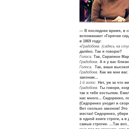
— В последнее время, в с
вспоминают «Горячее серд
в 1869 году:
«
Градобоев. (садясь на сту
далёко. Так я говорю?
Голоса.
Так, Серапион Мар
Градобоев.
А я у вас близко
Голоса.
Так, ваше высокоб
Градобоев.
Как же мне вас 
законам...
1-й голос.
Нет, уж за что ж
Градобоев.
Ты говори, когд
так я тебя костылем. Ежел
нас много... Сидоренко, п
(Сидоренко уходит и скор
Вот сколько законов! Это 
местах! Сидоренко, убери 
в одной книге строги, а в
самые строгие. …Так вот, 