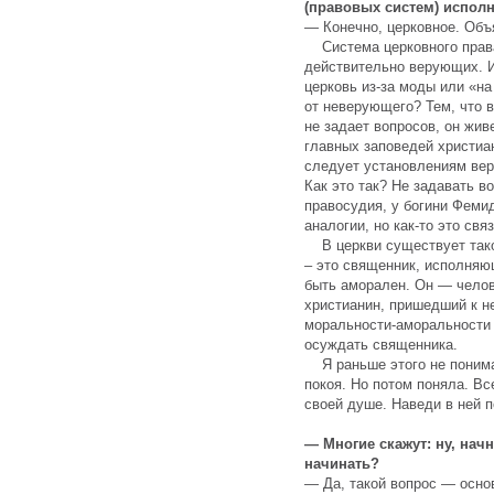
(правовых систем) испол
— Конечно, церковное. Объ
Система церковного права
действительно верующих. 
церковь из-за моды или «н
от неверующего? Тем, что 
не задает вопросов, он жив
главных заповедей христиан
следует установлениям вер
Как это так? Не задавать в
правосудия, у богини Феми
аналогии, но как-то это свя
В церкви существует тако
– это священник, исполняю
быть аморален. Он — челов
христианин, пришедший к н
моральности-аморальности
осуждать священника.
Я раньше этого не понима
покоя. Но потом поняла. Вс
своей душе. Наведи в ней 
— Многие скажут: ну, начн
начинать?
— Да, такой вопрос — основ