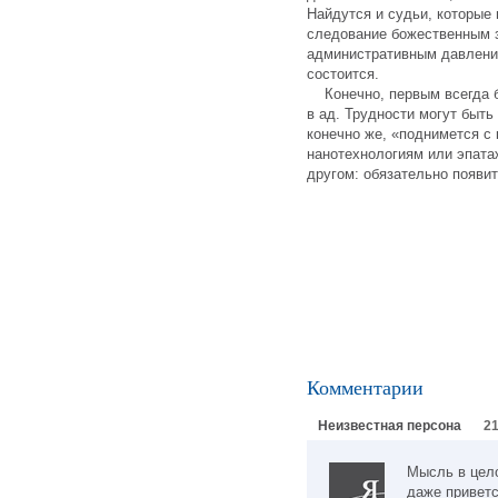
Найдутся и судьи, которые 
следование божественным з
административным давление
состоится.
Конечно, первым всегда бу
в ад. Трудности могут быть
конечно же, «поднимется с 
нанотехнологиям или эпата
другом: обязательно появ
Комментарии
Неизвестная персона
21
Мысль в цело
даже приветс