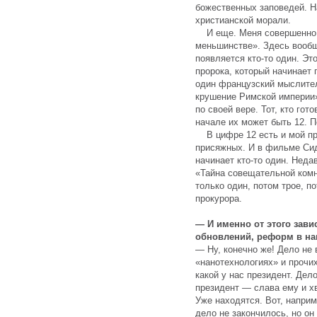
божественных заповедей. Н
христианской морали.
И еще. Меня совершенно н
меньшинстве». Здесь вооб
появляется кто-то один. Эт
пророка, который начинает 
один французский мыслител
крушение Римской империи».
по своей вере. Тот, кто гот
начале их может быть 12. 
В цифре 12 есть и мой п
присяжных. И в фильме Си
начинает кто-то один. Нед
«Тайна совещательной комн
только один, потом трое, 
прокурора.
— И именно от этого зави
обновлений, реформ в н
— Ну, конечно же! Дело не 
«нанотехнологиях» и прочих
какой у нас президент. Дел
президент — слава ему и х
Уже находятся. Вот, напри
дело не закончилось, но он