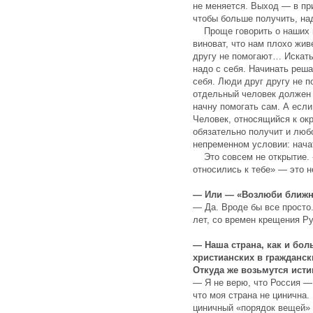
не меняется. Выход — в пр
чтобы больше получить, на
Проще говорить о наших пр
виноват, что нам плохо жив
другу не помогают… Искать
надо с себя. Начинать реш
себя. Люди друг другу не 
отдельный человек должен п
начну помогать сам. А если
Человек, относящийся к о
обязательно получит и любо
непременном условии: нача
Это совсем не открытие. «
относились к тебе» — это н
— Или — «Возлюби ближне
— Да. Вроде бы все просто
лет, со времен крещения Ру
— Наша страна, как и бол
христианских в гражданск
Откуда же возьмутся исти
— Я не верю, что Россия — 
что моя страна не цинична.
циничный «порядок вещей» 