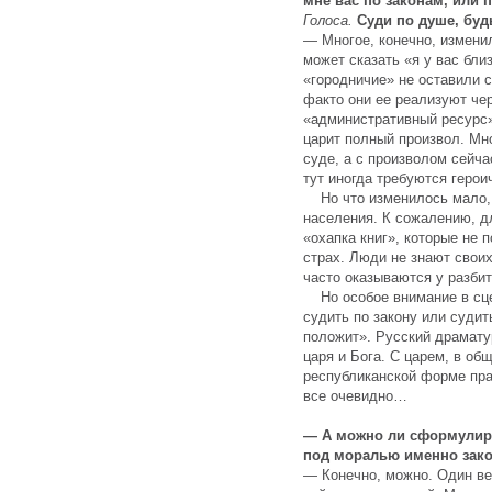
мне вас по законам, или 
Голоса.
Суди по душе, буд
— Многое, конечно, измени
может сказать «я у вас близ
«городничие» не оставили 
факто они ее реализуют чер
«административный ресурс».
царит полный произвол. Мн
суде, а с произволом сейча
тут иногда требуются герои
Но что изменилось мало, т
населения. К сожалению, д
«охапка книг», которые не 
страх. Люди не знают своих
часто оказываются у разбит
Но особое внимание в сце
судить по закону или судит
положит». Русский драмату
царя и Бога. С царем, в общ
республиканской форме прав
все очевидно…
— А можно ли сформулиро
под моралью именно зако
— Конечно, можно. Один ве