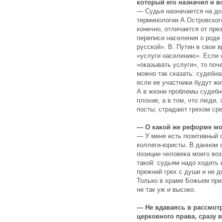
который его назначил и в
— Судья назначается на до
терминологии А.Островског
конечно, отличается от през
переписи населения о роде
русской». В. Путин в свое 
«услуги населению». Если с
«оказывать услуги», то поч
можно так сказать: судебна
если ее участники будут жи
А в жизни проблемы судебн
плохие, а в том, что люди
посты, страдают грехом ср
— О какой же реформе мо
— У меня есть позитивный о
коллеги-юристы. В данном с
позиции человека моего воз
такой: судьям надо ходить 
прежний грех с души и не д
Только в храме Божьем при
не так уж и высоко.
— Не вдаваясь в рассмотр
церковного права, сразу в