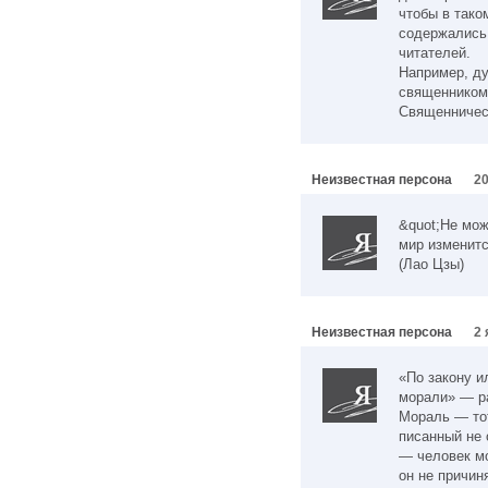
чтобы в тако
содержались 
читателей.
Например, ду
священником.
Священническ
Неизвестная персона
20
&quot;Не мож
мир изменитс
(Лао Цзы)
Неизвестная персона
2 
«По закону и
морали» — ра
Мораль — тот
писанный не 
— человек мо
он не причин