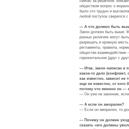
сейчас за решеткой, Михаи
обществом вопрос о морали
было это трудно и высокопа
любой поступок сверялся с
— А что должно быть выш
Закон должен быть выше. М
разных религиях могут быт
разрешать и кровную месть
регламенты, правила, норм
обществе взаимодействие — 
горизонтальное (друг с друг
— Итак, закон написан и п
какое-то дело (конфликт, 
как известно, зависит не 
еще не известно, от кого 
потому что именно он — з
— Он уже не законник, если
— А если он аморален?
— Если он аморален, то до
— Почему он должен уход
сказать «его должны увол