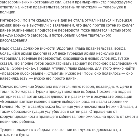
заговором неких иностранных сил. Затем премьер-министр предсказуемо
ответил на чистки правительства ответными чистками — теперь уже в
полиции.
Интересно, что в те скандальные дни не стала отмалчиваться и турецкая
армия: военные выступили с заявлением, что дело против сотен их коллег,
ранее обвиненных в подготовке переворота, тоже является частью этого
международного заговора, и потребовали более тщательного
расследования.
Надо отдать должное гибкости Эрдогана: глава правительства, всегда
боявшийся армии как огня (в XX веке турецкая армия несколько раз
устраивала военные перевороты), оказавшись в новых условиях, тут же
сказал, что вполне готов рассматривать вариант повторного расследования
дела «Эргенекона». Правда, уточнил глава кабмина, для этого нужно найти
«правовое обоснование». Отметим: нужно не чтобы оно появилось — оно
наверняка есть, — нужно его просто найти.
Сейчас положение Эрдогана является, мягко говоря, незавидным. Дело в
том, что 30 марта в Турции пройдут местные выборы. Похоже, на подрыв
авторитета «Партии справедливости и развития» в результате операции
«Большая взятка» именно в канун выборов и рассчитывали сторонники
Гюлена. Но тут в стамбульской больнице умер несчастный Беркин Эльван, и
таким образом ситуация усугубилась в сотни раз. Отвращение от
коррумпированности правящего кабинета помножилось на ярость от смерти
невинного ребенка.
Турция подходит к выборам в состоянии не глухого недовольства, а
открытого бунта.