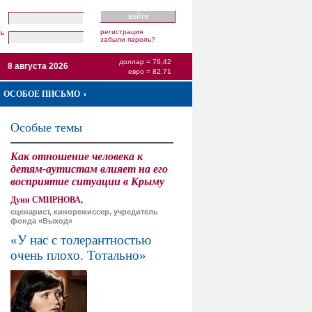
регистрация
ль
забыли пароль?
доллар = 76,42
8 августа 2026
евро = 82,71
ОСОБОЕ ПИСЬМО
Особые темы
Как отношение человека к
детям-аутистам влияет на его
восприятие ситуации в Крыму
Дуня СМИРНОВА,
сценарист, кинорежиссер, учредитель
фонда «Выход»
«У нас с толерантностью
очень плохо. Тотально»