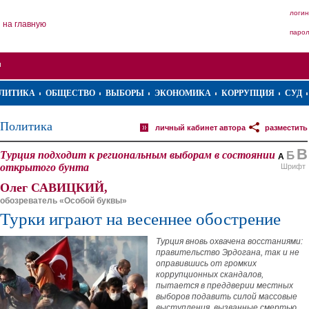
логин
на главную
паро
ЛИТИКА
ОБЩЕСТВО
ВЫБОРЫ
ЭКОНОМИКА
КОРРУПЦИЯ
СУД
Политика
личный кабинет автора
разместить
В
Турция подходит к региональным выборам в состоянии
Б
А
открытого бунта
Шрифт
Олег САВИЦКИЙ,
обозреватель «Особой буквы»
Турки играют на весеннее обострение
Турция вновь охвачена восстаниями:
правительство Эрдогана, так и не
оправившись от громких
коррупционных скандалов,
пытается в преддверии местных
выборов подавить силой массовые
выступления, вызванные смертью