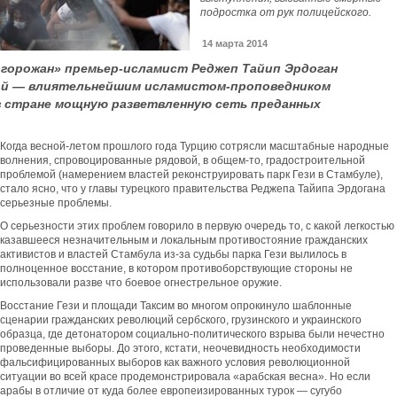
подростка от рук полицейского.
14 марта 2014
горожан» премьер-исламист Реджеп Тайип Эрдоган
зой — влиятельнейшим исламистом-проповедником
 стране мощную разветвленную сеть преданных
Когда весной-летом прошлого года Турцию сотрясли масштабные народные
волнения, спровоцированные рядовой, в общем-то, градостроительной
проблемой (намерением властей реконструировать парк Гези в Стамбуле),
стало ясно, что у главы турецкого правительства Реджепа Тайипа Эрдогана
серьезные проблемы.
О серьезности этих проблем говорило в первую очередь то, с какой легкостью
казавшееся незначительным и локальным противостояние гражданских
активистов и властей Стамбула из-за судьбы парка Гези вылилось в
полноценное восстание, в котором противоборствующие стороны не
использовали разве что боевое огнестрельное оружие.
Восстание Гези и площади Таксим во многом опрокинуло шаблонные
сценарии гражданских революций сербского, грузинского и украинского
образца, где детонатором социально-политического взрыва были нечестно
проведенные выборы. До этого, кстати, неочевидность необходимости
фальсифицированных выборов как важного условия революционной
ситуации во всей красе продемонстрировала «арабская весна». Но если
арабы в отличие от куда более европеизированных турок — сугубо