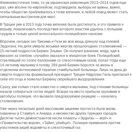
ближневосточная тема, то уж украинская революция 2013–2014 годов еще
раз, уже вполне по-европейски, подтвердила: выборы не важны, важно,
чтобы общество приближалось к точке кипения, и любой повод может стать
сигнальным выстрелом для масс.
В Турции уже в 2013 году точка кипения была достигнута, и это привело к
взрыву, локализовать последствия которого властям удалось с большим
трудом и только ценой колоссального полицейского насилия.
Впрочем, сегодня эхо Таксима и Гези во всю мощь грянуло над головой
Эрдогана. На днях умерла восьмая жертва прошлогодних столкновений —
15-летний подросток Беркин Эльван. Он получил ранение, когда, идя в
магазин за хлебом, случайно оказался в эпицентре боев. Полицейский,
стрелявший по толпе баллонами со слезоточивым газом, попал тогда еще
14-летнему мальчику в голову. 269 дней Беркин боролся за жизнь в
отделении интенсивной терапии стамбульской больницы. Лишь за день до
смерти подростка формальный президент Турции Абдуллах Гюль пригласил к
себе его отца и пожелал Беркину скорейшего выздоровления.
Сразу, как только стало известно о смерти мальчика, под стенами больницы
начали собираться сотни людей. Вскоре на место прибыли грузовики и
автобусы полиции, что вызвало предсказуемую реакцию — начались
столкновения.
Уже через несколько дней массовыми акциями протеста были вновь
охвачены и Стамбул, и Анкара, и множество других турецких городов.
Десятки тысяч демонстрантов несли плакаты «Эрдоган — вор!» и
«Правительство воров», «Тайип, убийца!». Полиция применила против
участников акций водометы и слезоточивый газ.