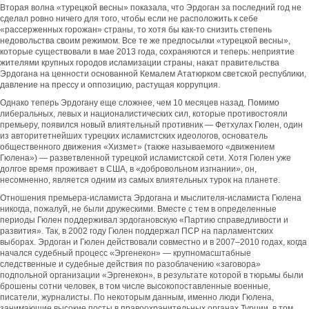
Вторая волна «турецкой весны» показала, что Эрдоган за последний год не
сделал ровно ничего для того, чтобы если не расположить к себе
«рассерженных горожан» страны, то хотя бы как-то снизить степень
недовольства своим режимом. Все те же предпосылки «турецкой весны»,
которые существовали в мае 2013 года, сохраняются и теперь: неприятие
жителями крупных городов исламизации страны, накат правительства
Эрдогана на ценности основанной Кемалем Ататюрком светской республики,
давление на прессу и оппозицию, растущая коррупция.
Однако теперь Эрдогану еще сложнее, чем 10 месяцев назад. Помимо
либеральных, левых и националистических сил, которые противостояли
премьеру, появился новый влиятельный противник — Фетхулах Гюлен, один
из авторитетнейших турецких исламистских идеологов, основатель
общественного движения «Хизмет» (также называемого «движением
Гюлена») — разветвленной турецкой исламистской сети. Хотя Гюлен уже
долгое время проживает в США, в «добровольном изгнании», он,
несомненно, является одним из самых влиятельных турок на планете.
Отношения премьера-исламиста Эрдогана и мыслителя-исламиста Гюлена
никогда, пожалуй, не были дружескими. Вместе с тем в определенные
периоды Гюлен поддерживал эрдогановскую «Партию справедливости и
развития». Так, в 2002 году Гюлен поддержал ПСР на парламентских
выборах. Эрдоган и Гюлен действовали совместно и в 2007–2010 годах, когда
начался судебный процесс «Эргенекон» — крупномасштабные
следственные и судебные действия по разоблачению «заговора»
подпольной организации «Эргенекон», в результате которой в тюрьмы были
брошены сотни человек, в том числе высокопоставленные военные,
писатели, журналисты. По некоторым данным, именно люди Гюлена,
занимающие высокие посты в правоохранительных органах Турции, в том