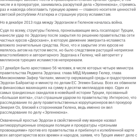
числе и в прокуратуре, занимались раскруткой дела «Эргенекона», стремясь
раз и навсегда обезглавить турецкую армию — главного носителя ценностей
светской республики Ататюрка и страшную угрозу исламистам.
Но в декабре 2013 года между Эрдоганом и Гюленом началась война.
Судя по всему, структуры Гюлена, пронизывающие весь госаппарат Турции,
нанесли удар по Эрдогану после закрытия по решению правительства сети
частных курсов «Дерсхане», в которую движение эмигранта-исламиста
вложило значительные средства. Ясно, что и закрытие этих курсов не
являлось актом на пустом месте, но было следствием растущей неприязни
властолюбивого и авторитарного Эрдогана к Гюлену, чей авторитет у
миллионов турецких исламистов непререкаем.
17 декабря было арестовано 56 человек, в числе которых четыре министра
правительства Реджепа Эрдогана: глава МВД Муаммер Гюлер, глава
Минэкономики Зафер Чаглаян, министр окружающей среды и градостроения
Эрдоган Байрактар и министр по делам ЕС Эгемен Багыш. Всех их обвинили
в финансовых махинациях на сумму в десятки миллиардов евро. Один из
самых грандиозных скандалов в новейшей истории Турции, прозванный
«Большая взятка», стал страшным ударом по правительству. Интересно, что
расследование по делу правительственных коррупционеров вел прокурор
Зекерия Оз, близкий к сторонникам Гюлена, ведь именно он вел
расследование по делу «Эргенекона».
Охваченный яростью Эрдоган в свойственной ему манере назвал
антикоррупционные операции полиции и прокуратуры «грязными
провокациями» против его правительства и прибегнул к излюбленной карте
всех авторитаристов всех времен и народов, заявив, что Турция имеет дело с