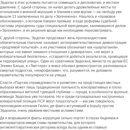
Эрдоган в этих условиях пытается совмещать и дипломатию, и жесткое
давление. С одной стороны, он начал делать дружелюбные жесты по
отношению к военной верхушке и близким к ним кругам — на свободу уже
вышли 13 заключенных по делу «Эргенекона». Нашлось и «правовое
обоснование», о котором говорил премьер: в ходе реформы судебной
системы упразднены суды специальной юрисдикции, занимавшиеся делом
«Эргенекон», и их решения вроде как необходимо пересматривать.
С другой стороны, Эрдоган продолжает жечь пропагандистским
обличительным глаголом: называет антиправительственные демонстрации
«уродливой попыткой», а их участников обозначает как «шарлатанов»,
которые «не имеют никакого отношения к демократии», «не верят в
избирательный бюллетень», «стараются добиться результатов, провоцируя
и терроризируя улицу». Один из соратников Эрдогана, министр по делам ЕС
Эгемен Багыш, в «Твиттере» и вовсе обозвал демонстрантов, разгневанных
смертью подростка, «некрофилами», что, разумеется, не добавило
правительству популярности на улицах.
Спасти «Партию справедливости и развития» на предстоящих местных
выборах может лишь традиционная лояльность консервативных и плохо
образованных жителей турецкой глубинки — города, в особенности крупные,
команда Эрдогана уже потеряла. Но и среди патриархально настроенных
избирателей позиции ПСР могут пошатнуться — как уже говорилось,
проповедник-изгнаник Гюлен, де-факто вступивший в борьбу против
Эрдоагна, очень уважаем местными исламистами.
Да и вскрывшиеся факты коррупции сильно портят в глазах бедняков и
консерваторов имидж главы правительства, для которого
антиклептократическая риторика всегда была одним из главных