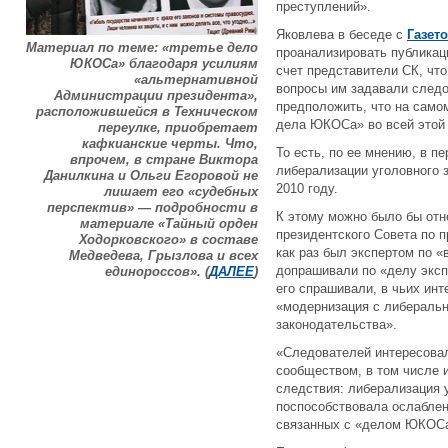
преступлений».
Яковлева в беседе с
Газет
Материал по теме: «третье дело
проанализировать публикаци
ЮКОСа» благодаря усилиям
счет представители СК, что
«альтернативной
вопросы им задавали следо
Администрации президента»,
предположить, что на само
расположившейся в Техническом
дела ЮКОСа» во всей этой 
переулке, приобретает
кафкианские черты. Что,
То есть, по ее мнению, в 
впрочем, в стране Виктора
либерализации уголовного 
Данилкина и Ольги Егоровой не
2010 году.
лишает его «судебных
перспектив» — подробности в
К этому можно было бы отне
материале «Тайный орден
президентского Совета по 
Ходорковского» в составе
как раз был экспертом по «
Медведева, Грызлова и всех
допрашивали по «делу экспе
единороссов». (
ДАЛЕЕ
)
его спрашивали, в чьих ин
«модернизация с либеральн
законодательства».
«Следователей интересовал
сообществом, в том числе 
следствия: либерализация 
поспособствовала ослаблен
связанных с «делом ЮКОСа