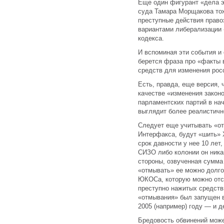
Еще один фигурант «дела э
суда Тамара Морщакова тож
преступные действия право
вариантами либерализации 
кодекса.
И вспоминая эти события и 
берется фраза про «факты 
средств для изменения рос
Есть, правда, еще версия,
качестве «изменения закон
парламентских партий в на
выглядит более реалистичн
Следует еще учитывать «от
Интерфакса, будут «шить» 
срок давности у нее 10 лет,
СИЗО либо колонии он никак
стороны, озвученная сумма
«отмывать» ее можно долго
ЮКОСа, которую можно отсл
преступно нажитых средств»
«отмывания» был запущен в
2005 (например) году — и д
Бредовость обвинений може