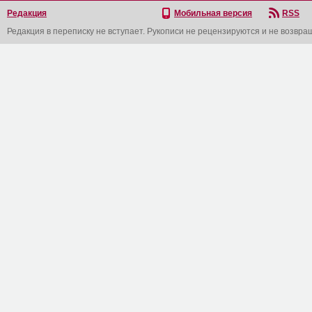
Редакция
Мобильная версия
RSS
Редакция в переписку не вступает. Рукописи не рецензируются и не возвра