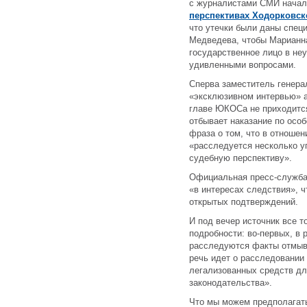
с журналистами СМИ начал
перспективах Ходорковск
что утечки были даны спец
Медведева, чтобы Марианна
государственное лицо в не
удивленными вопросами.
Сперва заместитель генера
«эксклюзивном интервью» 
главе ЮКОСа не приходится
отбывает наказание по осо
фраза о том, что в отношен
«расследуется несколько у
судебную перспективу».
Официальная пресс-служба
«в интересах следствия», 
открытых подтверждений.
И под вечер источник все 
подробности: во-первых, в 
расследуются факты отмыва
речь идет о расследовании
легализованных средств дл
законодательства».
Что мы можем предполагать