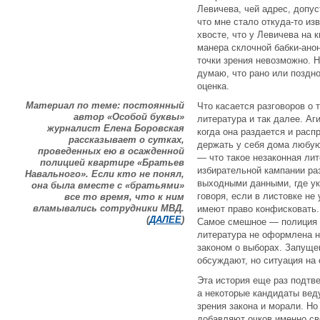
Левичева, чей адрес, допус
что мне стало откуда-то из
хвосте, что у Левичева на
манера склочной бабки-ано
точки зрения невозможно. Н
думаю, что рано или поздно
оценка.
Материал по теме: постоянный
Что касается разговоров о 
автор «Особой буквы»
литература и так далее. Аг
журналист Елена Боровская
когда она раздается и расп
рассказывает о сутках,
держать у себя дома любую
проведенных ею в осажденной
— что такое незаконная лит
полицией квартире «Братьев
избирательной кампании ра
Навального». Если кто не понял,
выходными данными, где ука
она была вместе с «братьями»
говоря, если в листовке не
все то время, что к ним
вламывались сотрудники МВД.
имеют право конфисковать. 
(
ДАЛЕЕ
)
Самое смешное — полиция н
литература не оформлена 
законом о выборах. Запуще
обсуждают, но ситуация на 
Эта история еще раз подтве
а некоторые кандидаты вед
зрения закона и морали. Но
добавляют очков именно св