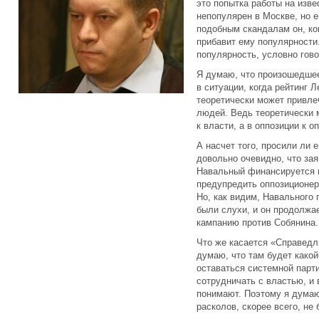
это попытка работы на изве
непопулярен в Москве, но 
подобным скандалам он, кон
прибавит ему популярности.
популярность, условно гово
Я думаю, что произошедшее
в ситуации, когда рейтинг 
теоретически может привле
людей. Ведь теоретически м
к власти, а в оппозиции к о
А насчет того, просили ли 
довольно очевидно, что зая
Навальный финансируется и
предупредить оппозиционер
Но, как видим, Навального 
были слухи, и он продолжа
кампанию против Собянина.
Что же касается «Справедли
думаю, что там будет какой
оставаться системной парт
сотрудничать с властью, и
понимают. Поэтому я думаю,
расколов, скорее всего, не 