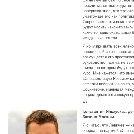
Он не глупый сам по себе м
просчитывает все ходы, он 
наверняка знал, что это от
уничтожает его как политик
Скорее всего, эти выигрыши
будут носить какой-то закр
какие-то привлекательные б
имиджевые потери.
Я хочу призвать всех члено
порядочный и кого воротит о
возмущается его проступком
руководство партии, не вых
съезд, на котором будут оп
курс. Мне кажется, что име
«Справедливую Россию» ка
все-таки побороться за то,
Социнтерне, имеющая меж
социал-демократическую пр
***
Константин Янкаускас, де
Зюзино Москвы
Я считаю, что Левичев — к
очередь не партией «Справ