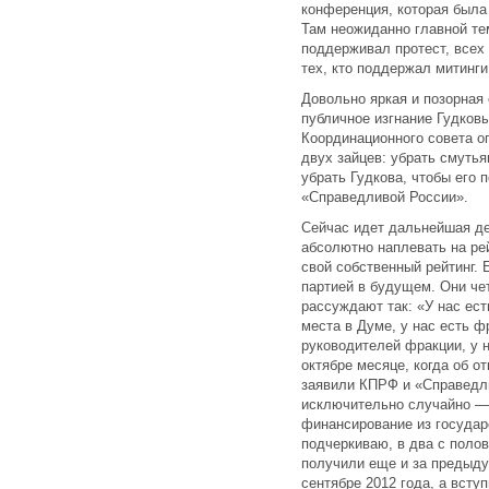
конференция, которая была 
Там неожиданно главной те
поддерживал протест, всех 
тех, кто поддержал митинги
Довольно яркая и позорная
публичное изгнание Гудковы
Координационного совета оп
двух зайцев: убрать смутья
убрать Гудкова, чтобы его 
«Справедливой России».
Сейчас идет дальнейшая де
абсолютно наплевать на рей
свой собственный рейтинг. 
партией в будущем. Они чет
рассуждают так: «У нас ест
места в Думе, у нас есть ф
руководителей фракции, у 
октябре месяце, когда об о
заявили КПРФ и «Справедл
исключительно случайно —
финансирование из государ
подчеркиваю, в два с полов
получили еще и за предыдущ
сентябре 2012 года, а вступ