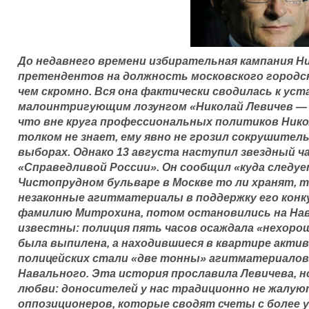
До недавнего времени избирательная кампания Ни
претендентов на должность московского городск
чем скромно. Вся она фактически сводилась к ус
малоинтригующим лозунгом «Николай Левичев — 
что вне круга профессиональных политиков Ник
толком не знает, ему явно не грозил сокрушител
выборах. Однако 13 августа наступил звездный ч
«Справедливой России». Он сообщил «куда следует
Чистопрудном бульваре в Москве то ли хранят, 
незаконные агитматериалы в поддержку его конк
фамилию Митрохина, потом остановились на На
известны: полиция пять часов осаждала «нехорош
была выпилена, а находившиеся в квартире акт
полицейских стали «две тонны» агитматериалов 
Навального. Эта история прославила Левичева, н
любви: доносителей у нас традиционно не жалу
оппозиционеров, которые сводят счеты с более