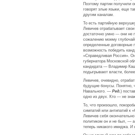
Поэтому партии получили ог
говорят злые языки, еще т
другим каналам.
То есть партийную верхушк
Левичев отрабатывает свои
достаточно умно — они не п
сожалению моему глубочайш
определенные договорные п
возможность победить канди
«Справедливая Россия». Он
губернатора Московской обл
кандидата — Владимир Каши
подыгрывают власти, более
Левичев, очевидно, отраба
будущие бонусы. Понятно, ч
Навального. —
Ред.
) поста
одно из двух. Кто — не зна
То, что произошло, покороб
симпатий или антипатий к 
Левичев себя окончательно
политиком он и не был, — а
теперь никакого имиджа. И 