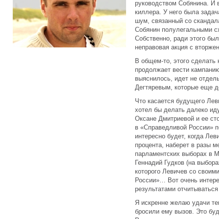
руководством Собянина. И 
киллера. У него была задач
шум, связанный со скандал
Собянин полулегальными с
Собственно, ради этого был
неправовая акция с вторже
В общем-то, этого сделать
продолжает вести кампанию
выяснилось, идет не отдель
Дегтяревым, которые еще д
Что касается будущего Лев
хотел бы делать далеко ид
Оксане Дмитриевой и ее ст
в «Справедливой России» п
интересно будет, когда Лев
процента, наберет в разы м
парламентских выборах в М
Геннадий Гудков (на выбор
которого Левичев со своим
России»… Вот очень интере
результатами отчитываться
Я искренне желаю удачи те
бросили ему вызов. Это бу