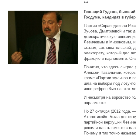
***
Геннадий Гудков, бывший
Госдуме, кандидат в губе
Партия «Справедливая Рос
Зубова, Дмитриевой и так 
демократическую оппозицио
Левичевым и Мироновым, и
сказал, соглашательский, 
электорату, который дал в
фракцию в парламенте. Он
Понятно, что здесь сыграл 
Алексей Навальный, которы
кроме «Партии жуликов и в
шла на выборы под лозунгом
явно рефрен был на этот ло
И несмотря на воровство го
парламенте.
Но 27 октября (2012 года. 
Атлантикой». Была достигн
партийной верхушки Левиче
решили плыть вместе с вла
Почему я так точно называю