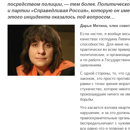
посредством полиции, — тем более. Политическое
и партии «Справедливая Россия», которую он име
этого инцидента оказалось под вопросом…
Дарья Митина, член совет
Если честно, я вообще вес
качествах господина Левиче
способностях. Для меня на
практически во всем пример
политические, и организаци
и по работе в Государствен
заявлениям.
С одной стороны, то, что с
законом, это просто против
рамки с точки зрения морал
стукачество, которое никог
произошедшее ничего не им
борьбы.
Что касается взлома кварти
нарушение, и за это должн
правоохранительные органы
беспредельничают с чужим
все равно что я позвоню в 