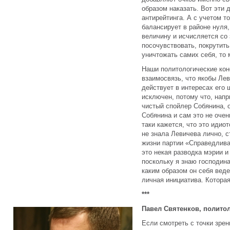
образом наказать. Вот эти 
антирейтинга. А с учетом т
балансирует в районе нуля,
величину и исчисляется со
посочувствовать, покрутит
уничтожать самих себя, то 
Наши политологические кон
взаимосвязь, что якобы Ле
действует в интересах его 
исключен, потому что, нап
чистый спойлер Собянина, 
Собянина и сам это не очен
таки кажется, что это идио
не знала Левичева лично, с
жизни партии «Справедливая
это некая разводка мэрии и
поскольку я знаю господина
каким образом он себя веде
личная инициатива. Котора
***
Павел Святенков, полито
Если смотреть с точки зрен