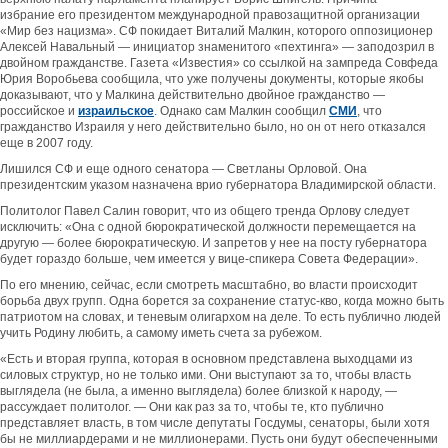
избрание его президентом международной правозащитной организации
«Мир без нацизма». СФ покидает Виталий Малкин, которого оппозиционер
Алексей Навальный — инициатор знаменитого «пехтинга» — заподозрил в
двойном гражданстве. Газета «Известия» со ссылкой на зампреда Совфеда
Юрия Воробьева сообщила, что уже получены документы, которые якобы
доказывают, что у Малкина действительно двойное гражданство —
российское и
израильское
. Однако сам Малкин сообщил
СМИ
, что
гражданство Израиля у него действительно было, но он от него отказался
еще в 2007 году.
Лишился СФ и еще одного сенатора — Светланы Орловой. Она
президентским указом назначена врио губернатора Владимирской области.
Политолог Павел Салин говорит, что из общего тренда Орлову следует
исключить: «Она с одной бюрократической должности перемещается на
другую — более бюрократическую. И запретов у нее на посту губернатора
будет гораздо больше, чем имеется у вице-спикера Совета Федерации».
По его мнению, сейчас, если смотреть масштабно, во власти происходит
борьба двух групп. Одна борется за сохранение статус-кво, когда можно быть
патриотом на словах, и теневым олигархом на деле. То есть публично людей
учить Родину любить, а самому иметь счета за рубежом.
«Есть и вторая группа, которая в основном представлена выходцами из
силовых структур, но не только ими. Они выступают за то, чтобы власть
выглядела (не была, а именно выглядела) более близкой к народу, —
рассуждает политолог. — Они как раз за то, чтобы те, кто публично
представляет власть, в том числе депутаты Госдумы, сенаторы, были хотя
бы не миллиардерами и не миллионерами. Пусть они будут обеспеченными