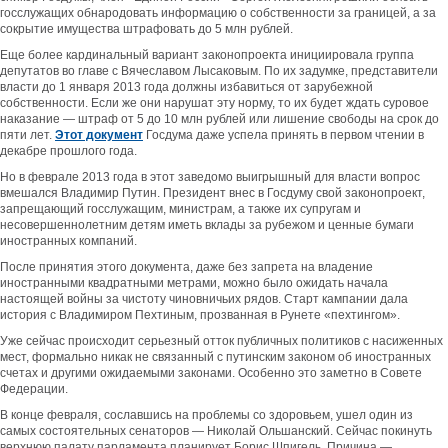
госслужащих обнародовать информацию о собственности за границей, а за
сокрытие имущества штрафовать до 5 млн рублей.
Еще более кардинальный вариант законопроекта инициировала группа
депутатов во главе с Вячеславом Лысаковым. По их задумке, представители
власти до 1 января 2013 года должны избавиться от зарубежной
собственности. Если же они нарушат эту норму, то их будет ждать суровое
наказание — штраф от 5 до 10 млн рублей или лишение свободы на срок до
пяти лет.
Этот документ
Госдума даже успела принять в первом чтении в
декабре прошлого года.
Но в феврале 2013 года в этот заведомо выигрышный для власти вопрос
вмешался Владимир Путин. Президент внес в Госдуму свой законопроект,
запрещающий госслужащим, министрам, а также их супругам и
несовершеннолетним детям иметь вклады за рубежом и ценные бумаги
иностранных компаний.
После принятия этого документа, даже без запрета на владение
иностранными квадратными метрами, можно было ожидать начала
настоящей войны за чистоту чиновничьих рядов. Старт кампании дала
история с Владимиром Пехтиным, прозванная в Рунете «пехтингом».
Уже сейчас происходит серьезный отток публичных политиков с насиженных
мест, формально никак не связанный с путинским законом об иностранных
счетах и другими ожидаемыми законами. Особенно это заметно в Совете
Федерации.
В конце февраля, сославшись на проблемы со здоровьем, ушел один из
самых состоятельных сенаторов — Николай Ольшанский. Сейчас покинуть
верхнюю палату парламента планирует Борис Шпигель. Причина —