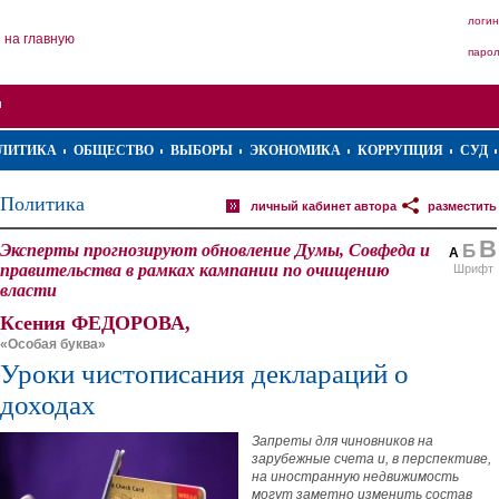
логин
на главную
паро
ЛИТИКА
ОБЩЕСТВО
ВЫБОРЫ
ЭКОНОМИКА
КОРРУПЦИЯ
СУД
Политика
личный кабинет автора
разместить
В
Эксперты прогнозируют обновление Думы, Совфеда и
Б
А
правительства в рамках кампании по очищению
Шрифт
власти
Ксения ФЕДОРОВА,
«Особая буква»
Уроки чистописания деклараций о
доходах
Запреты для чиновников на
зарубежные счета и, в перспективе,
на иностранную недвижимость
могут заметно изменить состав