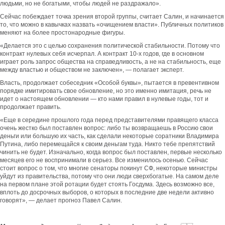
людьми, но не богатыми, чтобы людей не раздражало».
Сейчас побеждает точка зрения второй группы, считает Салин, и начинается
то, что можно в кавычках назвать «очищением власти». Публичных политиков
меняют на более простонародные фигуры.
«Делается это с целью сохранения политической стабильности. Потому что
контракт нулевых себя исчерпал. А контракт 10-х годов, где в основном
играет роль запрос общества на справедливость, а не на стабильность, еще
между властью и обществом не заключен», — полагает эксперт.
Власть, продолжает собеседник «Особой буквы», пытается в превентивном
порядке имитировать свое обновление, но это именно имитация, речь не
идет о настоящем обновлении — кто нами правил в нулевые годы, тот и
продолжает править.
«Еще в середине прошлого года перед представителями правящего класса
очень жестко был поставлен вопрос: либо ты возвращаешь в Россию свои
деньги или большую их часть, как сделали некоторые соратники Владимира
Путина, либо перемещайся к своим деньгам туда. Никто тебе препятствий
чинить не будет. Изначально, когда вопрос был поставлен, первые несколько
месяцев его не воспринимали в серьез. Все изменилось осенью. Сейчас
стоит вопрос о том, что многие сенаторы покинут СФ, некоторые министры
уйдут из правительства, потому что они люди сверхбогатые. На самом деле
на первом плане этой ротации будет стоять Госдума. Здесь возможно все,
вплоть до досрочных выборов, о которых в последние две недели активно
говорят», — делает прогноз Павел Салин.