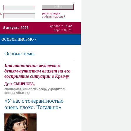
регистрация
ль
забыли пароль?
доллар = 76,42
8 августа 2026
евро = 82,71
ОСОБОЕ ПИСЬМО
Особые темы
Как отношение человека к
детям-аутистам влияет на его
восприятие ситуации в Крыму
Дуня СМИРНОВА,
сценарист, кинорежиссер, учредитель
фонда «Выход»
«У нас с толерантностью
очень плохо. Тотально»