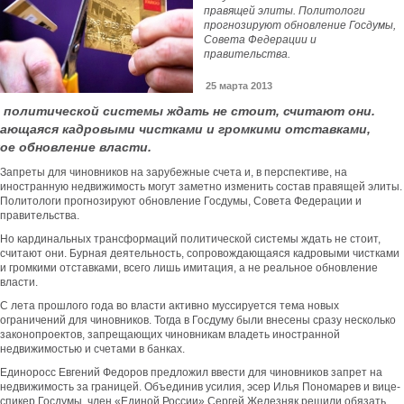
правящей элиты. Политологи
прогнозируют обновление Госдумы,
Совета Федерации и
правительства.
25 марта 2013
 политической системы ждать не стоит, считают они.
дающаяся кадровыми чистками и громкими отставками,
ное обновление власти.
Запреты для чиновников на зарубежные счета и, в перспективе, на
иностранную недвижимость могут заметно изменить состав правящей элиты.
Политологи прогнозируют обновление Госдумы, Совета Федерации и
правительства.
Но кардинальных трансформаций политической системы ждать не стоит,
считают они. Бурная деятельность, сопровождающаяся кадровыми чистками
и громкими отставками, всего лишь имитация, а не реальное обновление
власти.
С лета прошлого года во власти активно муссируется тема новых
ограничений для чиновников. Тогда в Госдуму были внесены сразу несколько
законопроектов, запрещающих чиновникам владеть иностранной
недвижимостью и счетами в банках.
Единоросс Евгений Федоров предложил ввести для чиновников запрет на
недвижимость за границей. Объединив усилия, эсер Илья Пономарев и вице-
спикер Госдумы, член «Единой России» Сергей Железняк решили обязать