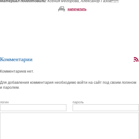
Материал подготовили:
Ксения Федорова, Александр Газов

напечатать
Комментарии
Комментариев нет.
Для добавления комментария необходимо войти на сайт под своим логином
и паролем.
логин
пароль