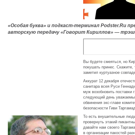
«Особая буква» и подкаст-терминал Podster.Ru 
авторскую передачу «Говорит Кириллов» — трэш-
Вы будете смеяться, но Ки
покушать принес. Скажите,
заметил куртуазное совпаде
Аккурат 12 декабря отечес
санитара всея Руси Геннад
муж возобновить поставки г
следующий день уважаемый
обвинения экс-главе комите
безопасности Гиви Таргамад
То есть внушительные люди
провернуть этакий пикантн
давайте нам своего Таргама
в организации пакостей раз