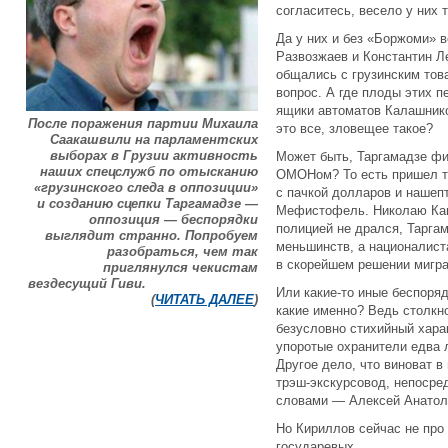
согласитесь, весело у них т
Да у них и без «Боржоми» 
Развозжаев и Константин Л
общались с грузинским тов
вопрос. А где плоды этих п
ящики автоматов Калашнико
После поражения партии Михаила
это все, зловещее такое?
Саакашвили на парламентских
выборах в Грузии активность
Может быть, Таргамадзе фи
наших спецслужб по отысканию
ОМОНом? То есть пришел т
«грузинского следа в оппозиции»
с пачкой долларов и нашеп
и созданию сцепки Таргамадзе —
Мефистофель. Николаю Кав
оппозиция — беспорядки
полицией не дрался, Тарга
выглядит странно. Попробуем
меньшинств, а националист
разобраться, чем так
в скорейшем решении мигра
приглянулся чекистам
вездесущий Гиви.
Или какие-то иные беспоря
(
ЧИТАТЬ ДАЛЕЕ
)
какие именно? Ведь столк
безусловно стихийный хара
упоротые охранители едва 
Другое дело, что виноват 
трэш-экскурсовод, непосре
словами — Алексей Анатоль
Но Кириллов сейчас не про
государевых.