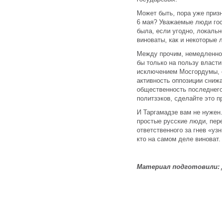
Может быть, пора уже приз
6 мая? Уважаемые люди го
была, если угодно, локальн
виноваты, как и некоторые 
Между прочим, немедленно
бы только на пользу власти
исключением Мосгордумы, с
активность оппозиции сниж
общественность последнего
политзэков, сделайте это п
И Таргамадзе вам не нужен
простые русские люди, пер
ответственного за гнев «уз
кто на самом деле виноват.
Материал подготовили: