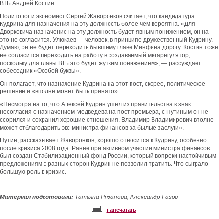
ВТБ Андрей Костин.
Политолог и экономист Сергей Жаворонков считает, что кандидатура
Кудрина для назначения на эту должность более чем вероятна. «Для
Дворковича назначение на эту должность будет явным понижением, он на
это не согласится. Улюкаев — человек, в принципе дружественный Кудрину.
Думаю, он не будет переходить бывшему главе Минфина дорогу. Костин тоже
не согласится переходить на работу в создаваемый мегарегулятор,
поскольку для главы ВТБ это будет жутким понижением», — рассуждает
собеседник «Особой буквы».
Он полагает, что назначение Кудрина на этот пост, скорее, политическое
решение и «вполне может быть принято»:
«Несмотря на то, что Алексей Кудрин ушел из правительства в знак
несогласия с назначением Медведева на пост премьера, с Путиным он не
ссорился и сохранил хорошие отношения. Владимир Владимирович вполне
может отблагодарить экс-министра финансов за былые заслуги».
Путин, рассказывает Жаворонков, хорошо относится к Кудрину, особенно
после кризиса 2008 года. Ранее при активном участии министра финансов
был создан Стабилизационный фонд России, который вопреки настойчивым
предложениям с разных сторон Кудрин не позволил тратить. Что сыграло
большую роль в кризис.
Материал подготовили:
Татьяна Рязанова, Александр Газов
напечатать