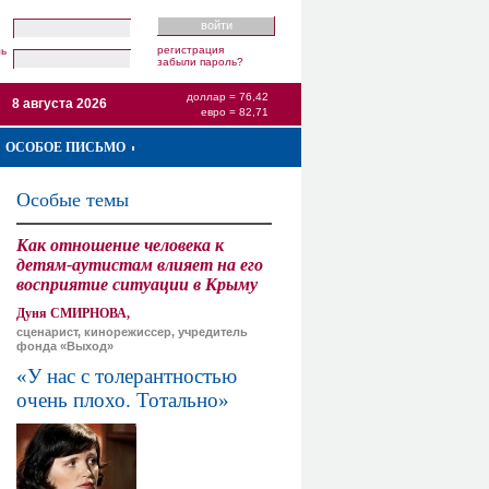
регистрация
ль
забыли пароль?
доллар = 76,42
8 августа 2026
евро = 82,71
ОСОБОЕ ПИСЬМО
Особые темы
Как отношение человека к
детям-аутистам влияет на его
восприятие ситуации в Крыму
Дуня СМИРНОВА,
сценарист, кинорежиссер, учредитель
фонда «Выход»
«У нас с толерантностью
очень плохо. Тотально»