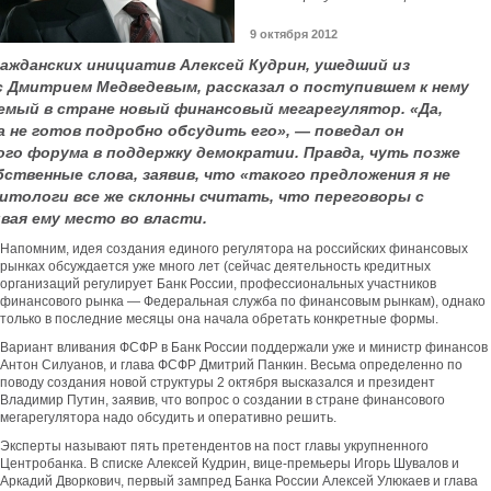
9 октября 2012
ражданских инициатив Алексей Кудрин, ушедший из
с Дмитрием Медведевым, рассказал о поступившем к нему
емый в стране новый финансовый мегарегулятор. «Да,
а не готов подробно обсудить его», — поведал он
ого форума в поддержку демократии. Правда, чуть позже
твенные слова, заявив, что «такого предложения я не
литологи все же склонны считать, что переговоры с
вая ему место во власти.
Напомним, идея создания единого регулятора на российских финансовых
рынках обсуждается уже много лет (сейчас деятельность кредитных
организаций регулирует Банк России, профессиональных участников
финансового рынка — Федеральная служба по финансовым рынкам), однако
только в последние месяцы она начала обретать конкретные формы.
Вариант вливания ФСФР в Банк России поддержали уже и министр финансов
Антон Силуанов, и глава ФСФР Дмитрий Панкин. Весьма определенно по
поводу создания новой структуры 2 октября высказался и президент
Владимир Путин, заявив, что вопрос о создании в стране финансового
мегарегулятора надо обсудить и оперативно решить.
Эксперты называют пять претендентов на пост главы укрупненного
Центробанка. В списке Алексей Кудрин, вице-премьеры Игорь Шувалов и
Аркадий Дворкович, первый зампред Банка России Алексей Улюкаев и глава