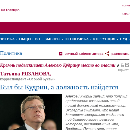
логин
на главную
паро
ЛИТИКА
ОБЩЕСТВО
ВЫБОРЫ
ЭКОНОМИКА
КОРРУПЦИЯ
СУД
Политика
личный кабинет автора
разместить
В
Кремль подыскивает Алексею Кудрину место во власти
Б
А
Шрифт
Татьяна РЯЗАНОВА,
корреспондент «Особой буквы»
Был бы Кудрин, а должность найдется
Алексей Кудрин заявил, что получил
предложение возглавить некий
новый финансовый мегарегулятор.
Эксперты считают, что новая
должность специально создается
под бывшего вице-премьера,
которого, несмотря ни на что,
Владимир Путин очень ценит.