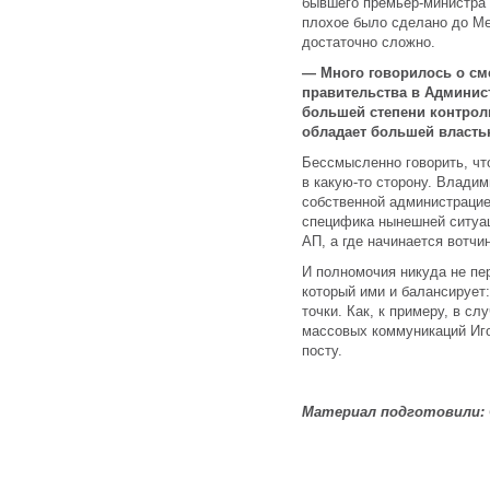
бывшего премьер-министра 
плохое было сделано до Мед
достаточно сложно.
— Много говорилось о см
правительства в Админист
большей степени контрол
обладает большей власт
Бессмысленно говорить, чт
в какую-то сторону. Владим
собственной администрацие
специфика нынешней ситуац
АП, а где начинается вотчи
И полномочия никуда не пе
который ими и балансирует
точки. Как, к примеру, в с
массовых коммуникаций Иг
посту.
Материал подготовили: