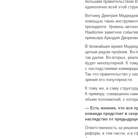
большим правительством В
единолично всей этой струк
Вотчину Дмитрия Медведева
помощью таких инструменто
президенте. Уровень автон
Наиболее заметное событие
премьера Аркадия Дворкови
В ближайшее время Медведе
целым рядом проблем. Во-п
так далее. Во-вторых, реа
будет непопулярной. К том
с последствиями коммерциа
Так что правительство у н
зрения его популярности.
К тому же, в саму структур
К примеру, совершенно нам
объем полномочий, с котор
— Есть мнение, что все 
команде предстоит в скор
наследство от предыдуще
Ответственность за решени
реформ, в том числе, и в 