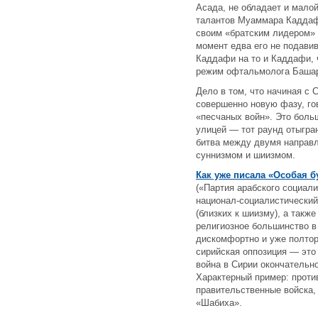
Асада, не обладает и мало
талантов Муаммара Каддафи
своим «братским лидером» 
момент едва его не подави
Каддафи на то и Каддафи, 
режим офтальмолога Башар
Дело в том, что начиная с 
совершенно новую фазу, го
«песчаных войн». Это боль
улицей — тот раунд отыгран
битва между двумя направ
суннизмом и шиизмом.
Как уже писала «Особая б
(«Партия арабского социал
национал-социалистический.
(близких к шиизму), а такж
религиозное большинство в 
дискомфортно и уже полтора
сирийская оппозиция — это 
война в Сирии окончательно
Характерный пример: проти
правительственные войска,
«Шабиха».