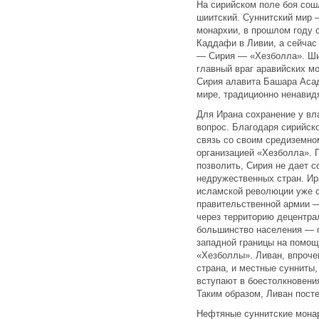
На сирийском поле боя сош
шиитский. Суннитский мир 
монархии, в прошлом году 
Каддафи в Ливии, а сейчас
— Сирия — «Хезболла». Ши
главный враг аравийских м
Сирия алавита Башара Аса
мире, традиционно ненавид
Для Ирана сохранение у вл
вопрос. Благодаря сирийск
связь со своим средиземн
организацией «Хезболла». 
позволить, Сирия не дает с
недружественных стран. Ир
исламской революции уже 
правительственной армии —
через территорию децентрал
большинство населения — о
западной границы на помощ
«Хезболлы». Ливан, впроче
страна, и местные сунниты
вступают в боестолкновени
Таким образом, Ливан посте
Нефтяные суннитские монар