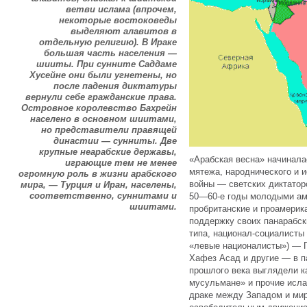
ветви ислама (впрочем,
некоторые востоковеды
выделяют алавитов в
отдельную религию). В Ираке
большая часть населения —
шииты. При сунните Саддаме
Хусейне они были угнетены, но
после падения диктатуры
вернули себе гражданские права.
Островное королевство Бахрейн
населено в основном шиитами,
но представители правящей
династии — сунниты. Две
крупные неарабские державы,
«Арабская весна» начиналас
играющие тем не менее
мятежа, народнического и 
огромную роль в жизни арабского
войны — светских диктатор
мира, — Турция и Иран, населены,
соответственно, суннитами и
50—60-е годы молодыми ам
шиитами.
пробританские и проамерик
поддержку своих панарабск
типа, национал-социалисты
«левые националисты») — 
Хафез Асад и другие — в 
прошлого века выглядели ка
мусульмане» и прочие исла
драке между Западом и ми