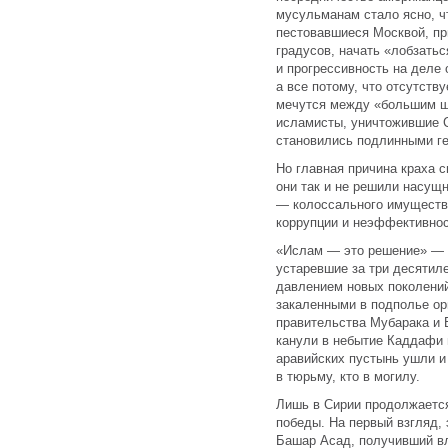
мусульманам стало ясно, ч
пестовавшиеся Москвой, пр
градусов, начать «лобзатьс
и прогрессивность на деле
а все потому, что отсутств
мечутся между «большим ш
исламисты, уничтожившие С
становились подлинными ге
Но главная причина краха с
они так и не решили насущ
— колоссального имуществе
коррупции и неэффективнос
«Ислам — это решение» — 
устаревшие за три десятил
давлением новых поколени
закаленными в подполье ор
правительства Мубарака и 
канули в небытие Каддафи 
аравийских пустынь ушли и
в тюрьму, кто в могилу.
Лишь в Сирии продолжается
победы. На первый взгляд,
Башар Асад, получивший вл