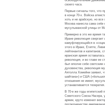
освободительным движение
своего часа.
Первые сигналы того, что п
в конце 70-х. Войска атеи
хоть и не арабскую, но вс
Москва нанесла сама себе 
мусульманской улицы от Ма
Примерно в это же время т
Иране революция свергает 
камуфлирующийся в «социа
этого в Ираке, Египте, Лив
лейтенантов и капитанов, с
иранская армия оставалась
революция, и во главе ее с
был вполне себе светским 
духовенства, революция мул
Аятолла Хомейни заявил, ч
шайтана») и США («большог
отношения не имеет, мусул
устанавливается теократия.
В 70-е же годы египетский 
Советского Союза Насера, 
армии, круто изменил векто
посредничестве американце