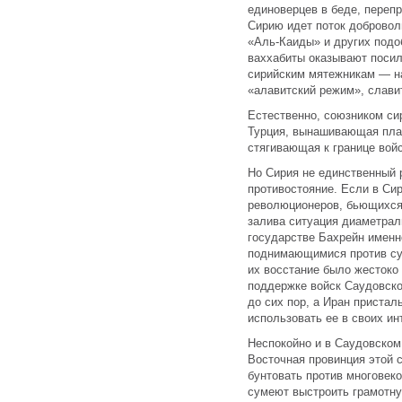
единоверцев в беде, переп
Сирию идет поток добровол
«Аль-Каиды» и других подо
ваххабиты оказывают поси
сирийским мятежникам — на
«алавитский режим», слави
Естественно, союзником си
Турция, вынашивающая пла
стягивающая к границе вой
Но Сирия не единственный 
противостояние. Если в Си
революционеров, бьющихся 
залива ситуация диаметрал
государстве Бахрейн имен
поднимающимися против су
их восстание было жестоко
поддержке войск Саудовско
до сих пор, а Иран пристал
использовать ее в своих ин
Неспокойно и в Саудовском
Восточная провинция этой 
бунтовать против многовек
сумеют выстроить грамотн