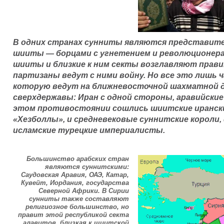
В одних странах сунниты являются представите
шииты — борцами с угнетением и революционера
шииты и близкие к ним секты возглавляют прави
партизаны ведут с ними войну. Но все это лишь 
которую ведут на ближневосточной шахматной д
сверхдержавы: Иран с одной стороны, аравийские 
этом противостоянии сошлись шиитские ирански
«Хезболлы», и средневековые суннитские короли,
исламские турецкие империалисты.
Большинство арабских стран
являются суннитскими:
Саудовская Аравия, ОАЭ, Катар,
Кувейт, Иордания, государства
Северной Африки. В Сирии
сунниты также составляют
религиозное большинство, но
правит этой республикой секта
алавитов, близкая к шиитской