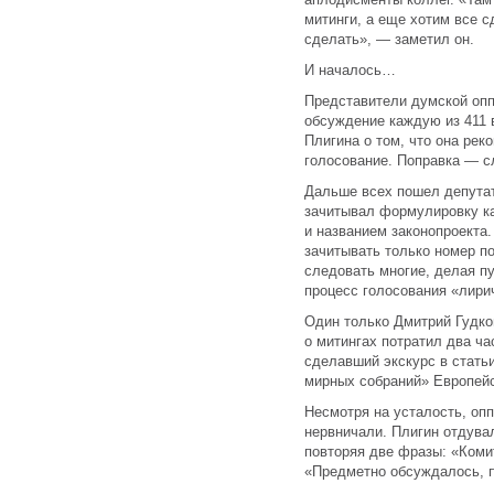
митинги, а еще хотим все с
сделать», — заметил он.
И началось…
Представители думской опп
обсуждение каждую из 411 
Плигина о том, что она ре
голосование. Поправка — 
Дальше всех пошел депута
зачитывал формулировку ка
и названием законопроекта
зачитывать только номер п
следовать многие, делая пу
процесс голосования «лири
Один только Дмитрий Гудков
о митингах потратил два ч
сделавший экскурс в стать
мирных собраний» Европейс
Несмотря на усталость, оп
нервничали. Плигин отдувал
повторяя две фразы: «Коми
«Предметно обсуждалось, 