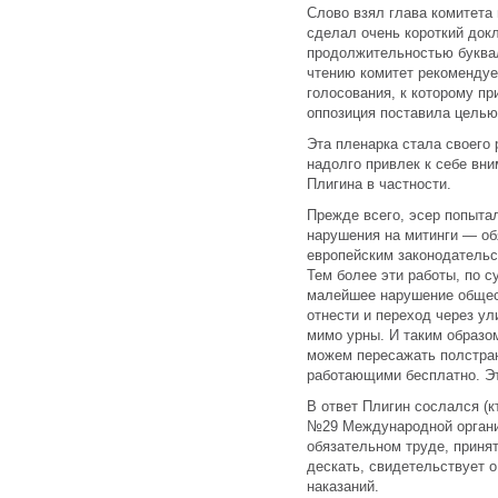
Слово взял глава комитета
сделал очень короткий док
продолжительностью буквал
чтению комитет рекомендует
голосования, к которому пр
оппозиция поставила целью
Эта пленарка стала своего
надолго привлек к себе вн
Плигина в частности.
Прежде всего, эсер попыта
нарушения на митинги — об
европейским законодатель
Тем более эти работы, по с
малейшее нарушение общест
отнести и переход через ул
мимо урны. И таким образо
можем пересажать полстран
работающими бесплатно. Эт
В ответ Плигин сослался (к
№29 Международной органи
обязательном труде, приня
дескать, свидетельствует о
наказаний.