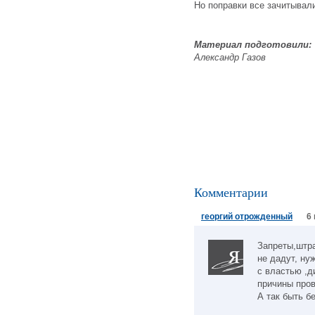
Но поправки все зачитывал
Материал подготовили:
Александр Газов
Комментарии
георгий отрожденный
6
Запреты,штр
не дадут, ну
с властью ,д
причины пров
А так быть бе