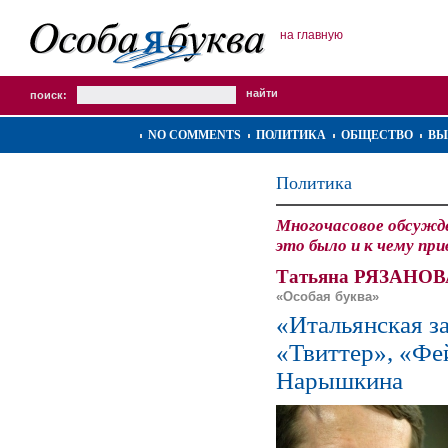
на главную
поиск:
NO COMMENTS
ПОЛИТИКА
ОБЩЕСТВО
ВЫ
Политика
Многочасовое обсужде
это было и к чему пр
Татьяна РЯЗАНОВ
«Особая буква»
«Итальянская з
«Твиттер», «Фе
Нарышкина