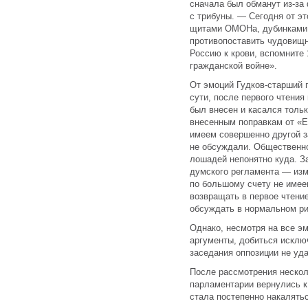
сначала был обманут из-з
с трибуны. — Сегодня от эт
щитами ОМОНа, дубинками, 
противопоставить чудовищн
Россию к крови, вспомните 1
гражданской войне».
От эмоций Гудков-старший 
сути, после первого чтения
был внесен и касался толь
внесенным поправкам от «Е
имеем совершенно другой за
не обсуждали. Общественно
лошадей непонятно куда. З
думского регламента — изм
по большому счету не имее
возвращать в первое чтение
обсуждать в нормальном ри
Однако, несмотря на все э
аргументы, добиться исклю
заседания оппозиции не уд
После рассмотрения нескол
парламентарии вернулись к 
стала постепенно накалятьс