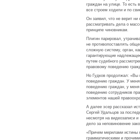
граждан на улице. То есть 
все строем ходили и по сви
Он заявил, что не верит ни
рассматривать дела о массо
принципе чиновникам.
Плигин парировал, утрачив
не противопоставлять общес
сложную систему, орган, к
гарантирующие надлежащее
путем судебного рассмотре
правовому поведению граж
Но Гудков продолжал: «Вы 
поведению граждан. У меня
поведению граждан, у меня
поведению сотрудников пра
элементов нашей правоохр
А далее эсер рассказал ис
Сергей Удальцов за последн
несмотря на видеозаписи и
дело за неповиновение за
«Причем мерилами истины я
грамматическими и прочими