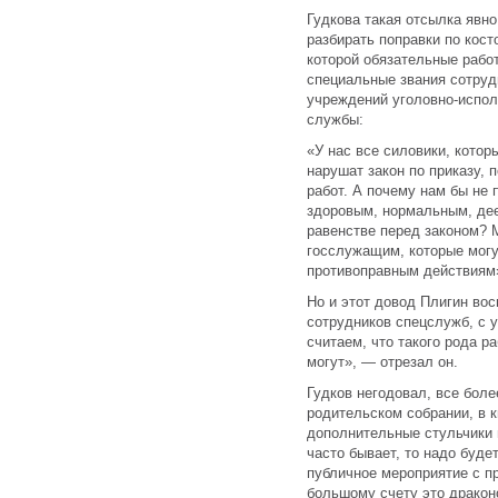
Гудкова такая отсылка явн
разбирать поправки по кост
которой обязательные рабо
специальные звания сотруд
учреждений уголовно-испол
службы:
«У нас все силовики, которы
нарушат закон по приказу, 
работ. А почему нам бы не 
здоровым, нормальным, де
равенстве перед законом?
госслужащим, которые могу
противоправным действиям
Но и этот довод Плигин вос
сотрудников спецслужб, с у
считаем, что такого рода р
могут», — отрезал он.
Гудков негодовал, все боле
родительском собрании, в к
дополнительные стульчики и
часто бывает, то надо буде
публичное мероприятие с 
большому счету это драконо