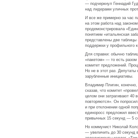
— подчеркнул Геннадий Гудк
над лидерами уличных прот
И все же примерно за час 
на этом работа над законом
продемонстрировала «Едино
понятием «итальянская заб
представлены две таблицы 
поддержки у профильного к
Для справки: обычно табли
«пакетом» — то есть разом
комитет предложений. Проце
Но не в этот раз. Депутаты
зарубленные инициативы.
Владимир Плигин, конечно,
сказав, что комитет «прове
целом они затрагивают 40 в
повторяются». Он попросил
и при отклонении одной по
единоросс предложил ввест
привычных 15 секунд — 5 с
Но коммунист Николай Кол
— увеличить до 30 секунд 
аплодисменты коллег. «Там