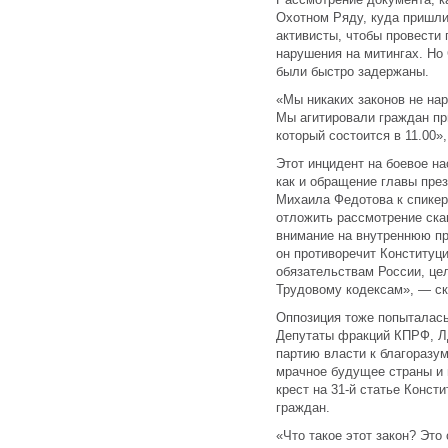
Охотном Ряду, куда пришли
активисты, чтобы провести 
нарушения на митингах. Но
были быстро задержаны.
«Мы никаких законов не нар
Мы агитировали граждан пр
который состоится в 11.00
Этот инцидент на боевое н
как и обращение главы пре
Михаила Федотова к спике
отложить рассмотрение ска
внимание на внутреннюю пр
он противоречит Конститу
обязательствам России, це
Трудовому кодексам», — ск
Оппозиция тоже попыталась
Депутаты фракций КПРФ, Л
партию власти к благоразу
мрачное будущее страны и 
крест на 31-й статье Конс
граждан.
«Что такое этот закон? Это