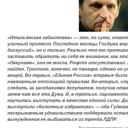
«Итальянская забастовка» — это, по сути, отве
уличный протест. Последние месяцы Госдума вер
дискуссий», но и только. Реально что-то против
заставить обратить на себя ее внимание, как эт
«Оккупаям», она не могла. Рецепт отсутствовал.
найден. Троллинг, конечно, не панацея, однако он
вещей. Во-первых, «Единая Россия» впервые был
навязанным оппозицией правилам. Во-вторых, ст
следить за заседаниями депутатов, получив отв
зачем нам вся эта Дума. И, в-третьих, парламент
научилась выступать в качестве единой силы. Д
выступили «болотные избранники» — оба Гудковы 
нескрываемым удовольствием поддержали остал
вынужденная не выбиваться из тренда ЛДПР.
Рассмотрение документа, ка