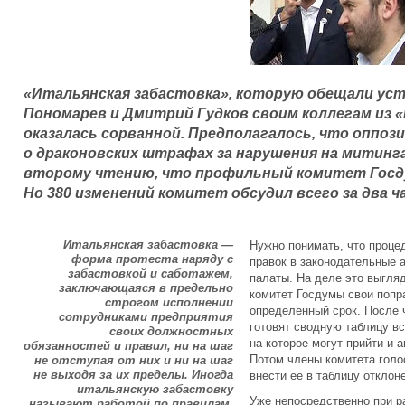
«Итальянская забастовка», которую обещали у
Пономарев и Дмитрий Гудков своим коллегам из 
оказалась сорванной. Предполагалось, что оппоз
о драконовских штрафах за нарушения на митинга
второму чтению, что профильный комитет Госд
Но 380 изменений комитет обсудил всего за два ча
Итальянская забастовка —
Нужно понимать, что проце
форма протеста наряду с
правок в законодательные 
забастовкой и саботажем,
палаты. На деле это выгля
заключающаяся в предельно
комитет Госдумы свои поп
строгом исполнении
определенный срок. После 
сотрудниками предприятия
готовят сводную таблицу вс
своих должностных
на которое могут прийти и 
обязанностей и правил, ни на шаг
Потом члены комитета голо
не отступая от них и ни на шаг
не выходя за их пределы. Иногда
внести ее в таблицу отклон
итальянскую забастовку
Уже непосредственно при р
называют работой по правилам,