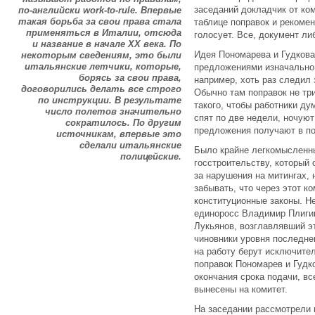
заседаний докладчик от ко
по-английски work-to-rule. Впервые
такая борьба за свои права стала
таблице поправок и рекоме
применяться в Италии, отсюда
голосует. Все, документ ли
и название в начале XX века. По
Идея Пономарева и Гудкова
некоторым сведениям, это были
итальянские летчики, которые,
предложениями изначально 
борясь за свои права,
например, хоть раз следил
договорились делать все строго
Обычно там поправок не три
по инструкции. В результате
такого, чтобы работники ду
число полетов значительно
спят по две недели, ночуют
сократилось. По другим
предложения получают в п
источникам, впервые это
сделали итальянские
Было крайне легкомысленны
полицейские.
госстроительству, который 
за нарушения на митингах, 
забывать, что через этот к
конституционные законы. Н
единоросс Владимир Плигин
Лукьянов, возглавлявший эт
чиновники уровня последне
на работу берут исключите
поправок Пономарев и Гудк
окончания срока подачи, в
вынесены на комитет.
На заседании рассмотрели 