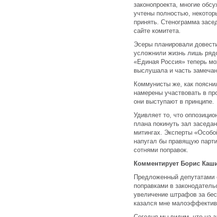
законопроекта, многие обс
учтены полностью, некотор
принять. Стенограмма засед
сайте комитета.
Эсеры планировали довести 
усложнили жизнь лишь рядо
«Единая Россия» теперь мо
выслушала и часть замечан
Коммунисты же, как поясни
намерены участвовать в про
они выступают в принципе.
Удивляет то, что оппозицио
плана покинуть зал заседан
митингах. Эксперты «Особ
напугал бы правящую парти
сотнями поправок.
Комментирует Борис Каши
Предложенный депутатами 
поправками в законодатель
увеличение штрафов за бес
казался мне малоэффективн
Сегодня мы видим, что на 