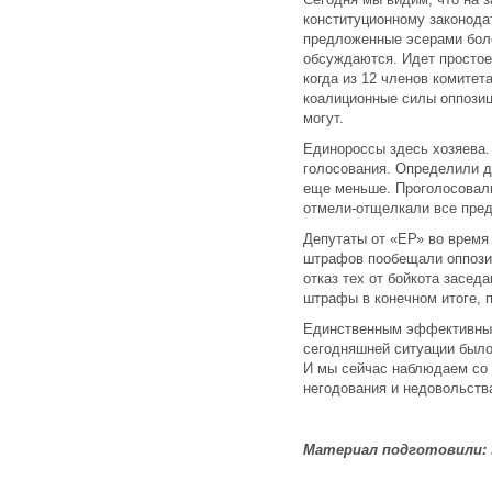
конституционному законода
предложенные эсерами боле
обсуждаются. Идет простое
когда из 12 членов комитет
коалиционные силы оппозиц
могут.
Единороссы здесь хозяева.
голосования. Определили д
еще меньше. Проголосовали
отмели-отщелкали все пре
Депутаты от «ЕР» во время
штрафов пообещали оппозиц
отказ тех от бойкота засед
штрафы в конечном итоге, п
Единственным эффективным
сегодняшней ситуации был
И мы сейчас наблюдаем со 
негодования и недовольства
Материал подготовили: