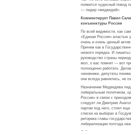
появится чудесный повод п
— лидер «медведей».
Комментирует Павел Сали
конъюнктуры России
По всей видимости, как са
«Единая Россия» властью у
очень и очень ценный акти
Причем как в Государственн
низкого порядка. И лишитьс
руководство страны период
мол, о вас помнят — вот п
полноценно работать. Делае
чиновники, депутаты поним
они всегда равнялись, не о
Назначение Медведева лиде
либеральным политиком, о
России» в связи с приходом
следует ли Дмитрию Анатол
партии под него, стоял еще
списки на выборах в Госдум
риторика главы государств
либерализации полгода наза