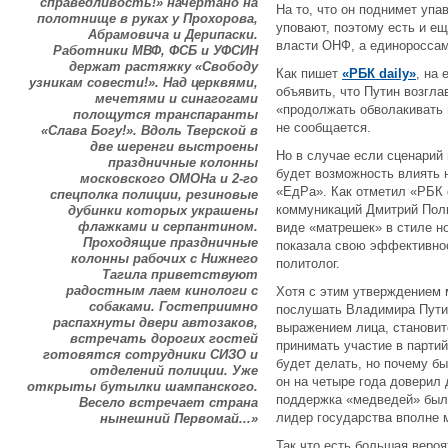
справедливость!» начертано на
На то, что он поднимет упа
полотнище в руках у Прохорова,
уповают, поэтому есть и е
Абрамовича и Дерипаски.
власти ОНФ, а единороссам
Работники МВФ, ФСБ и УФСИН
держат растяжку «Свободу
Как пишет
«РБК daily»
, на
узникам совести!». Над церквями,
объявить, что Путин возгл
мечетями и синагогами
«продолжать обволакивать 
полощутся транспаранты
не сообщается.
«Слава Богу!». Вдоль Тверской в
две шеренги выстроены
Но в случае если сценарий 
праздничные колонны
будет возможность влиять 
московского ОМОНа и 2-го
«ЕдРа». Как отметил «РБК 
спецполка полиции, резиновые
коммуникаций Дмитрий Поли
дубинки которых украшены
флажками и серпантином.
виде «матрешек» в стиле н
Проходящие праздничные
показала свою эффективнос
колонны рабочих с Нижнего
политолог.
Тагила приветствуют
радостным лаем кинологи с
Хотя с этим утверждением 
собаками. Гостеприимно
послушать Владимира Путин
распахнуты двери автозаков,
выражением лица, становит
встречать дорогих гостей
принимать участие в партий
готовятся сотрудники СИЗО и
будет делать, но почему бы
отделений полиции. Уже
он на четыре года доверил
открыты бутылки шампанского.
поддержка «медведей» были
Весело встречает страна
лидер государства вполне 
нынешний Первомай...»
Так что есть большая вероя