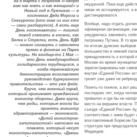
на 8 Марта с лозунгом «Говорю
неудачной. Пока еще дейст
вам как мать и как женщина!» и
никак не ассоциируется, а 
Новый год в Лужниках — в
дистанцировался.
костюмах Деда Мороза и
Снегурочки (кто там из них кто
Вообще, надо отдать долж
— сами разберутся). А есть еще
эфемерная организация, ка
День космонавтики — лишний
умудрилась завоевать себе
повод слетать в космос, как
Белка и Стрелка, есть День ВДВ
патронажу Путина. В то вр
— можно сигануть с самолета
по итогам думских выборов
прямо в фонтан на Парке
большинство в нижней палат
культуры. Но вообще-то 1 Мая —
принадлежность к которой п
это День международной
Москве во время муниципа
солидарности трудящихся, и
зарегистрированы как само
когда первомайскую
внутри «Единой России» ест
демонстрацию возглавляет
грозит уже даже не ребренд
руководство буржуазного
правительства — это уже фейк.
Понять-то поняли, а вот ре
Круче, чем военный парад,
последних лет, когда челов
который принимает гражданский
провалил и где бы ни напор
министр обороны. Даже круче,
чем роды, которые могла бы
место на вершине власти. 
принять министр
съезде «Единой России» бу
здравоохранения — экономист.
соответствии с ними будет
«Долой министров-
возглавляемый Борисом Гры
капиталистов!» написано на
структура при председателе
плакате, который несут
Медведев.
министры-капиталисты. «Даешь