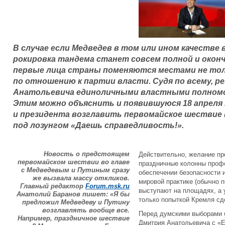
В случае если Медведев в том или ином качестве
рокировка тандема станет совсем полной и окон
первые лица страны поменяются местами не толь
по отношению к партии власти. Судя по всему, р
Анатольевича единоличными властными полномоч
Этим можно объяснить и появившуюся 18 апреля 
и президента возглавить первомайское шествие 
под лозунгом «Даешь справедливость!».
Новость о предстоящем
Действительно, желание пр
первомайском шествии во главе
праздничные колонны профс
с Медведевым и Путиным сразу
обеспечении безопасности 
же вызвала массу откликов.
мировой практике (обычно 
Главный редактор
Forum.msk.ru
выступают на площадях, а 
Анатолий Баранов пишет: «Я бы
только попыткой Кремля с
предложил Медведеву и Путину
возглавлять вообще все.
Перед думскими выборами 
Например, праздничное шествие
Дмитрия Анатольевича с «Е