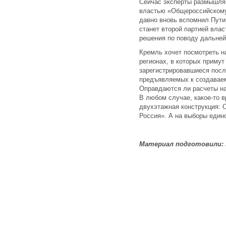
Сейчас эксперты размышляю
властью «Общероссийскому 
давно вновь вспомнил Пути
станет второй партией влас
решения по поводу дальне
Кремль хочет посмотреть на
регионах, в которых примут
зарегистрировавшиеся посл
предъявляемых к создавае
Оправдаются ли расчеты на
В любом случае, какое-то 
двухэтажная конструкция: 
Россия». А на выборы един
Материал подготовили: