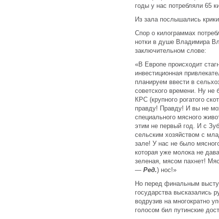
годы у нас потребляли 65 к
Из зала послышались крики
Спор о килограммах потреб
нотки в душе Владимира Вл
заключительном слове:
«В Европе происходит стагн
инвестиционная привлекате
планируем ввести в сельхоз
советского времени. Ну не 
КРС (крупного рогатого ск
правду! Правду! И вы не мо
специального мясного живо
этим не первый год. И с Зу
сельским хозяйством с мла
зале! У нас не было мясног
которая уже молока не дав
зеленая, мясом пахнет! Мяс
—
Ред.
) нос!»
Но перед финальным высту
государства высказались р
водрузив на многократно уп
голосом бил путинские дос