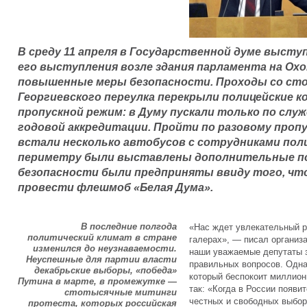
В среду 11 апреля в Государственной думе высту
его выступления возле здания парламента на О
повышенные меры безопасности. Проходы со стор
Георгиевского переулка перекрыли полицейские 
пропускной режим: в Думу пускали только по сл
годовой аккредитации. Пройти по разовому пропу
встали несколько автобусов с сотрудниками поли
периметру были выставлены дополнительные п
безопасности были предприняты ввиду того, что
провести флешмоб «Белая Дума».
В последние полгода
«Нас ждет увлекательный р
политический климат в стране
галерах», — писал организ
изменился до неузнаваемости.
наши уважаемые депутаты з
Неуспешные для партии власти
правильных вопросов. Одна
декабрьские выборы, «победа»
который беспокоит миллион
Путина в марте, в промежутке —
так: «Когда в России появи
стотысячные митинги
честных и свободных выбор
протеста, которых российская