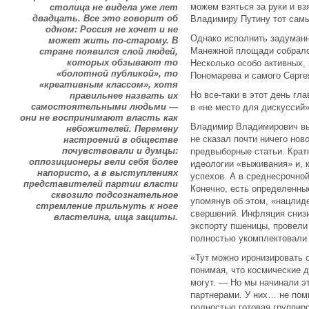
можем взяться за руки и вз
столица не видела уже лет
двадцать. Все это говорит об
Владимиру Путину тот самы
одном: Россия не хочет и не
Однако исполнить задуманн
может жить по-старому. В
Манежной площади собрало
стране появился слой людей,
которых обзывают то
Несколько особо активных,
«болотной публикой», то
Пономарева и самого Серге
«креативным классом», хотя
Но все-таки в этот день гл
правильнее назвать их
самостоятельными людьми —
в «не место для дискуссий»
они не воспринимают власть как
Владимир Владимирович вы
небожителей. Перемену
не сказал почти ничего нов
настроений в обществе
почувствовали и думцы:
предвыборные статьи. Крат
оппозиционеры вели себя более
идеологии «выживания» и, 
напористо, а в выступлениях
успехов. А в среднесрочно
представителей партии власти
Конечно, есть определенны
сквозило подсознательное
упомянув об этом, «нацлид
стремление прильнуть к ноге
свершений. Инфляция снизи
властелина, ища защиты.
экспорту пшеницы, провели
полностью укомплектовали
«Тут можно иронизировать 
понимая, что космические 
могут. — Но мы начинали э
партнерами. У них… не пом
полностью готовая группиро