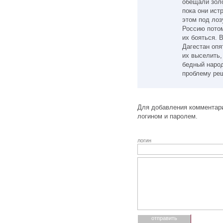
обещали зол
пока они ист
этом под лоз
Россию потом
их бояться. 
Дагестан опя
их выселить,
бедный народ
проблему ре
Для добавления комментари
логином и паролем.
логин