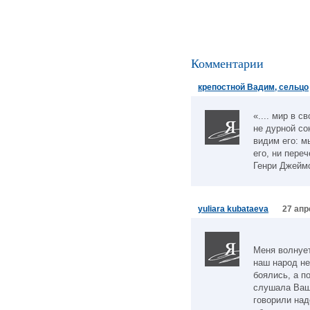
Комментарии
крепостной Вадим, сельцо
«.... мир в с
не дурной со
видим его: м
его, ни переч
Генри Джейм
yuliara kubataeva
27 апр
Меня волнует
наш народ не
боялись, а п
слушала Ваш
говорили над