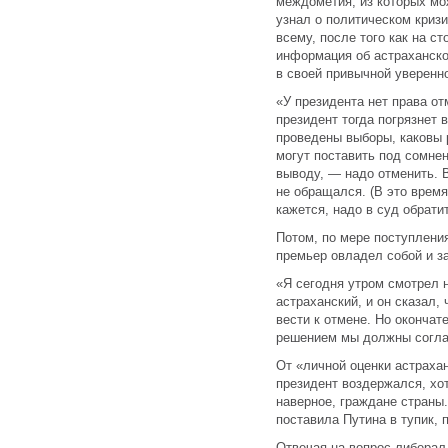
междометия, из которых мо
узнал о политическом кризи
всему, после того как на с
информация об астраханск
в своей привычной уверенн
«У президента нет права от
президент тогда погрязнет 
проведены выборы, каковы 
могут поставить под сомнен
выводу, — надо отменить. 
не обращался. (В это врем
кажется, надо в суд обрати
Потом, по мере поступлени
премьер овладел собой и за
«Я сегодня утром смотрел н
астраханский, и он сказал,
вести к отмене. Но окончат
решением мы должны согла
От «личной оценки астраха
президент воздержался, хот
наверное, граждане страны.
поставила Путина в тупик, п
Отвечая на вопрос либерал