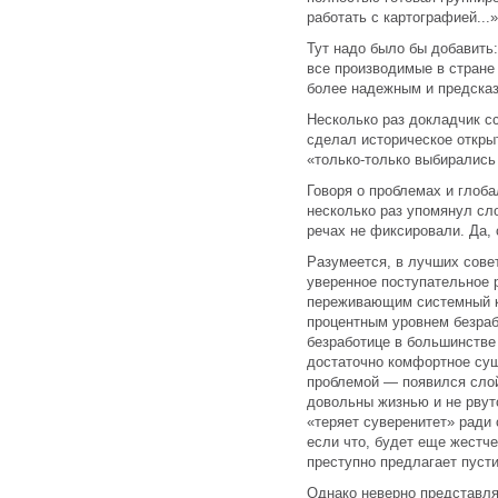
работать с картографией...»
Тут надо было бы добавить
все производимые в стране 
более надежным и предска
Несколько раз докладчик с
сделал историческое открыт
«только-только выбирались
Говоря о проблемах и глоб
несколько раз упомянул сло
речах не фиксировали. Да, 
Разумеется, в лучших сове
уверенное поступательное 
переживающим системный кр
процентным уровнем безрабо
безработице в большинстве
достаточно комфортное сущ
проблемой — появился слой
довольны жизнью и не рвутс
«теряет суверенитет» ради 
если что, будет еще жестче
преступно предлагает пуст
Однако неверно представл