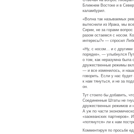
Ближнем Востоке и в Север
каламбурил.
«Волна так называемых рев
вытеснили из Ирака, мы все
Сирии, не за горами вопрос
разом остаемся с носом. К
интересы?» — спросил Леб
«Ну, с носом… и с другими
порядке», — улыбнулся Пут
о том, как неразумна была 
дружественные режимы вкла
— и все изменилось, и наш
говорить. Если у нас буде
к нам тянуться, и не за по
он.
Тут стоило бы добавить, чт
Соединенные Штаты не гну
дружественных режимов и н
А уж по части экономическ
«заокеанских партнеров». И
«потянутся» ли к нам пос
Комментируя по просьбе ед