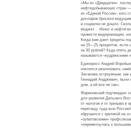
«Мы из «Двадцатки» после
нефтедобывающих стран — 
из «Единой России», кого с
долларов бросили ведущим 
и социалки не дошло. Скол
бюджет… Износ в нефтегазе
провести модернизацию, ко
Когда вам дают кредиты по
на 15—25 процентов, если ц
за 30 рублей? Куда опять 
называются «кудринскими 
Единоросс Андрей Воробьев
поклялся реализовать «амб
Зюганова остроумным, как 
Геннадий Андреевич, были 
дом, а ей все не так».
Жириновский подтвердил с
для развития Дальнего Вост
от налогов и от призыва в 
перетащу туда всю Россию!
обрушился с критикой на эс
«зубатовскими» профсоюзам
«переметнулись к большев