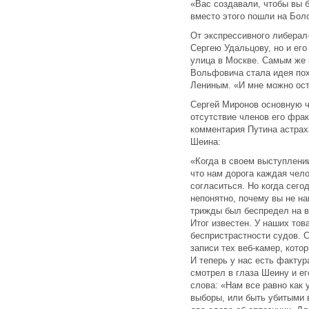
«Вас создавали, чтобы вы 
вместо этого пошли на Бол
От экспрессивного либерал
Сергею Удальцову, но и его
улица в Москве. Самым же
Вольфовича стала идея пох
Лениным. «И мне можно ост
Сергей Миронов основную ч
отсутствие членов его фра
комментария Путина астрах
Шеина:
«Когда в своем выступлени
что нам дорога каждая чел
согласиться. Но когда сего
непонятно, почему вы не н
трижды был беспредел на в
Итог известен. У наших то
беспристрастности судов. 
записи тех веб-камер, кото
И теперь у нас есть фактур
смотрел в глаза Шеину и ег
слова: «Нам все равно как 
выборы, или быть убитыми в