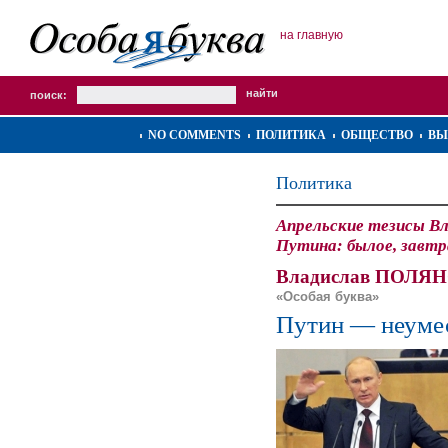
на главную
поиск:
NO COMMENTS
ПОЛИТИКА
ОБЩЕСТВО
ВЫ
Политика
Апрельские тезисы В
Путина: былое, завт
Владислав ПОЛЯ
«Особая буква»
Путин — неумес