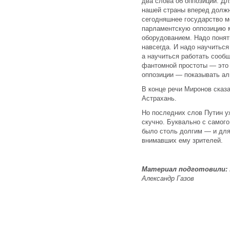
два слова об оппозиции. Д
нашей страны вперед должн
сегодняшнее государство м
парламентскую оппозицию 
оборудованием. Надо понят
навсегда. И надо научиться 
а научиться работать сооб
фантомной простоты — это п
оппозиции — показывать ал
В конце речи Миронов сказа
Астрахань.
Но последних слов Путин у
скучно. Буквально с самого
было столь долгим — и дл
внимавших ему зрителей.
Материал подготовили:
Александр Газов