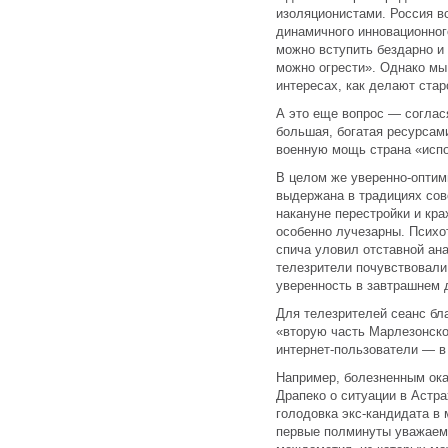
изоляционистами. Россия вс
динамичного инновационног
можно вступить бездарно и
можно огрести». Однако мы
интересах, как делают стар
А это еще вопрос — соглас
большая, богатая ресурсам
военную мощь страна «испо
В целом же уверенно-оптим
выдержана в традициях сов
накануне перестройки и кр
особенно лучезарны. Психо
спича уловил отставной ана
телезрители почувствовали 
уверенность в завтрашнем 
Для телезрителей сеанс бл
«вторую часть Марлезонско
интернет-пользователи — в 
Например, болезненным ок
Драпеко о ситуации в Астра
голодовка экс-кандидата в 
первые полминуты уважаемы