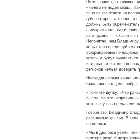
Путин заявил, что «закон пр
«ничего не поделаешь». Как
ясно из его ответа на вопр
губернаторов, а точнее, о 
должны быть обременительн
полукриминальные и нацио
взглядами», — сказал он, 
Непонятно, чем Владимиру
коль скоро среди субъекто
сформированы по националь
которым будут выявляться 
и открытым остался вопрос
регионов нельзя доверить 
Неожиданно эмоционально 
Емельянова о целесообразн
«Помните шутку: «Что рань
было». Но это неправильный
которых у нас продавали, 
Говоря это, Владимир Влад
раскинутые крылья. В зале
продолжал:
«Мы в два раза увеличили 
полтора раза! И потреблен