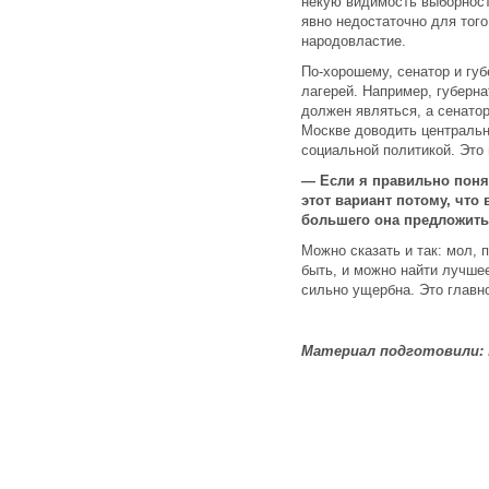
некую видимость выборности
явно недостаточно для того
народовластие.
По-хорошему, сенатор и губ
лагерей. Например, губерна
должен являться, а сенатор
Москве доводить центральн
социальной политикой. Это
— Если я правильно поня
этот вариант потому, что
большего она предложить 
Можно сказать и так: мол, 
быть, и можно найти лучш
сильно ущербна. Это главн
Материал подготовили: