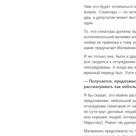
Чем это будет отличаться 
вопрос. Сенаторы — по четк
два, а депутатов может быт
один.
То, что сенаторы должны б
исполнительной ветвями вла
любая их привязка к тому и
какие предлагает Матвиенк
И не только она, были и др
все сводится к отчуждению 
опосредованы. А когда мы 
мрачный период был. Хотя о
— Получается, предложен
рассматривать как небол
Я бы сказал, это можно рас
предложение, небольшой ша
отчуждение сенаторов от н
по сути круг деловых людей
или хороших людей, которых
Нарусову). Ровно так данн
Матвиенко предложила то, ч