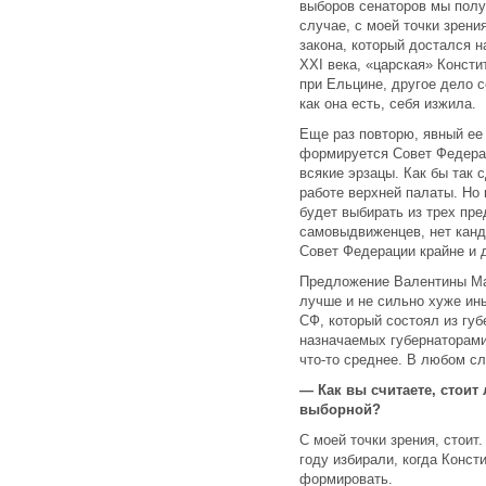
выборов сенаторов мы полу
случае, с моей точки зрени
закона, который достался н
XXI века, «царская» Консти
при Ельцине, другое дело с
как она есть, себя изжила.
Еще раз повторю, явный ее 
формируется Совет Федерац
всякие эрзацы. Как бы так 
работе верхней палаты. Но
будет выбирать из трех пр
самовыдвиженцев, нет канд
Совет Федерации крайне и 
Предложение Валентины Мат
лучше и не сильно хуже ин
СФ, который состоял из губ
назначаемых губернаторами
что-то среднее. В любом сл
— Как вы считаете, стоит
выборной?
С моей точки зрения, стоит
году избирали, когда Конст
формировать.