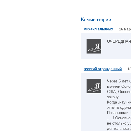
Комментарии
михаил альяных
16 мар
ОЧЕРЕДНАЯ 
георгий отрожденный
1
Через 5 лет 
меняли Основ
США, Основно
закону.
Когда ,научим
,что-то сдела
Показывали р
.....! Основно
не столько у
деятельность