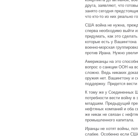
друга, заявляют, что готов
занято сегодня предстоящи
что кто-то из них реально г
США война не нужна, прежд
сперва необходимо выйти из
придумать, как это сделать
которые есть у Вашингтона 
военно-морская группировк
против Ирана. Нужно увелич
Американцы на это способны
вопрос о санкции ООН на в
сложно. Ведь никаких доказ
оружия нет. Вашингтону и 
поддержку. Придется вести
К тому же у Соединенных Ш
потребности вести войну в 
младшем. Предыдущий през
нефтяных компаний и оба с
же никак не связан с нефт
промышленного капитала.
Иранцы не хотят войны, пот
слабее. Особенно если СШ