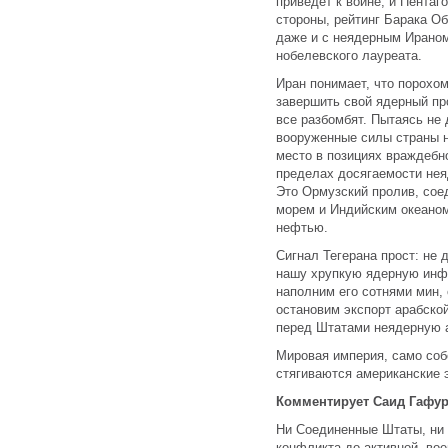
приведет к войне, и Пентаг
стороны, рейтинг Барака Об
даже и с неядерным Ираном,
нобелевского лауреата.
Иран понимает, что порохом
завершить свой ядерный пр
все разбомбят. Пытаясь не 
вооруженные силы страны 
место в позициях враждебно
пределах досягаемости нея
Это Ормузский пролив, со
морем и Индийским океаном
нефтью.
Сигнал Тегерана прост: не 
нашу хрупкую ядерную инф
наполним его сотнями мин,
остановим экспорт арабской
перед Штатами неядерную 
Мировая империя, само соб
стягиваются американские 
Комментирует Саид Гафур
Ни Соединенные Штаты, ни 
конфликта до активной, вое