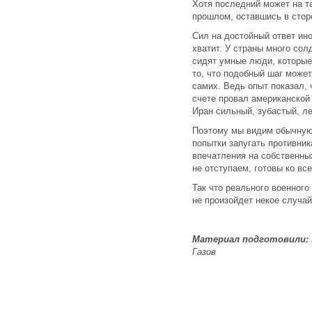
Хотя последний может на та
прошлом, оставшись в сторо
Сил на достойный ответ ино
хватит. У страны много сол
сидят умные люди, которые 
то, что подобный шаг може
самих. Ведь опыт показал, 
счете провал американской
Иран сильный, зубастый, ле
Поэтому мы видим обычную
попытки запугать противни
впечатления на собственны
не отступаем, готовы ко все
Так что реального военного
не произойдет некое случай
Материал подготовили:
Газов