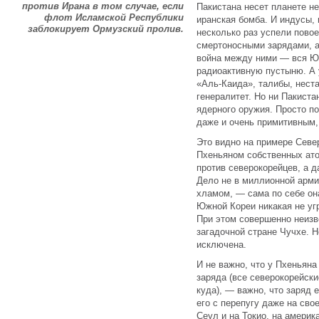
против Ирана в том случае, если
Пакистана несет планете не
флот Исламской Республики
иранская бомба. И индусы, 
заблокирует Ормузский пролив.
несколько раз успели повое
смертоносными зарядами, а
война между ними — вся Ю
радиоактивную пустыню. А 
«Аль-Каида», талибы, нест
генералитет. Но ни Пакиста
ядерного оружия. Просто по
даже и очень примитивным,
Это видно на примере Севе
Пхеньяном собственных атом
против северокорейцев, а д
Дело не в миллионной арми
хламом, — сама по себе о
Южной Кореи никакая не уг
При этом совершенно неизв
загадочной стране Чучхе. 
исключена.
И не важно, что у Пхеньяна
заряда (все северокорейски
куда), — важно, что заряд 
его с перепугу даже на сво
Сеул и на Токио, на америк