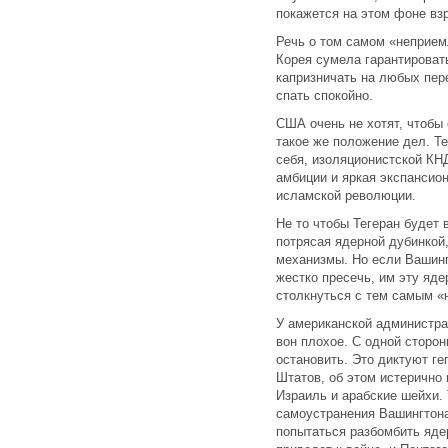
покажется на этом фоне вз
Речь о том самом «неприем
Корея сумела гарантировать
капризничать на любых пер
спать спокойно.
США очень не хотят, чтобы
такое же положение дел. Те
себя, изоляционистской КН
амбиции и яркая экспансио
исламской революции.
Не то чтобы Тегеран будет
потрясая ядерной дубинкой,
механизмы. Но если Вашинг
жестко пресечь, им эту яде
столкнуться с тем самым 
У американской администра
вон плохое. С одной сторон
остановить. Это диктуют г
Штатов, об этом истерично
Израиль и арабские шейхи. 
самоустранения Вашингтона
попытаться разбомбить яде