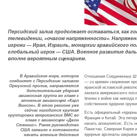
Персидский залив продолжает оставаться, как г
телевидении, «очагом напряженности». Напряже
игроки — Иран, Израиль, монархии аравийского п
глобальный игрок — США. Военное развитие да
вполне вероятным сценарием.
В Аравийское море, которое
Отношения Соединенных Шта
соединяет с Персидским заливом
— со времен свержения про
Ормузский пролив, направляется
иранской исламской револю
дополнительная ударная
захвата американского посо
авианосная группа во главе с
близки к войне как никогда
атомным авианосцем «Карл
собственное ядерное оружие
Винсон». В этом регионе уже
сейчас находится крупная
Есть официальный «ядерный
группировка американских ВМС во
Франция и Китай. Эта пяте
главе с авианосцем «Джон
начать апокалипсис. Есть 
Стеннис». Ранее руководство
Пакистан, Северная Корея и
США заявило о готовности
ядерные арсеналы закрываю
начать военные действия