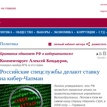
логин
на главную
паро
ЛИТИКА
ОБЩЕСТВО
ВЫБОРЫ
ЭКОНОМИКА
КОРРУПЦИЯ
СУД
Политика
личный кабинет автора
разместить
В
Британия обвиняет РФ в кибершпионаже
Б
А
Шрифт
Комментирует Алексей Кондауров,
генерал-майор КГБ в отставке
Российские спецслужбы делают ставку
на кибер-Чапман
Лондон утверждает, что РФ
проводит хакерские атаки на
правительственные учреждения
Великобритании. Летом в том же
самом нашу страну обвиняли США, в
2008 году — Германия.