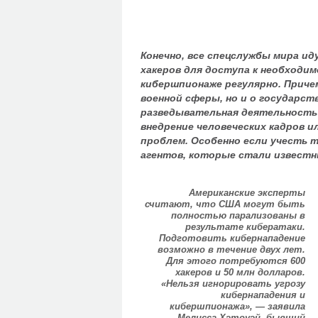
Конечно, все спецслужбы мира ид
хакеров для доступа к необходи
кибершпионаже регулярно. Причем
военной сферы, но и о государст
разведывательная деятельность 
внедрение человеческих кадров и
проблем. Особенно если учесть 
агентов, которые стали известн
Американские эксперты
считают, что США могут быть
полностью парализованы в
результате кибератаки.
Подготовить кибернападение
возможно в течение двух лет.
Для этого потребуются 600
хакеров и 50 млн долларов.
«Нельзя игнорировать угрозу
кибернападения и
кибершпионажа», — заявила
Мелисса Хэтоуэй, бывший