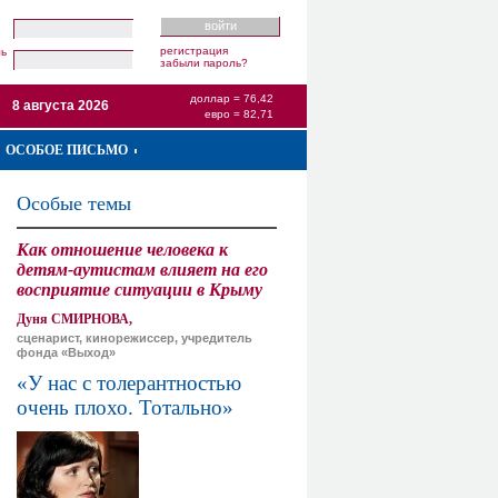
регистрация
ль
забыли пароль?
доллар = 76,42
8 августа 2026
евро = 82,71
ОСОБОЕ ПИСЬМО
Особые темы
Как отношение человека к
детям-аутистам влияет на его
восприятие ситуации в Крыму
Дуня СМИРНОВА,
сценарист, кинорежиссер, учредитель
фонда «Выход»
«У нас с толерантностью
очень плохо. Тотально»