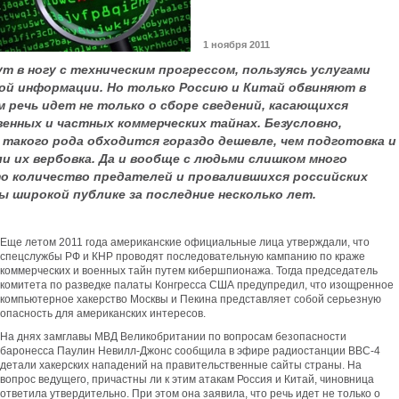
1 ноября 2011
ут в ногу с техническим прогрессом, пользуясь услугами
мой информации. Но только Россию и Китай обвиняют в
 речь идет не только о сборе сведений, касающихся
венных и частных коммерческих тайнах. Безусловно,
такого рода обходится гораздо дешевле, чем подготовка и
ли их вербовка. Да и вообще с людьми слишком много
то количество предателей и провалившихся российских
ы широкой публике за последние несколько лет.
Еще летом 2011 года американские официальные лица утверждали, что
спецслужбы РФ и КНР проводят последовательную кампанию по краже
коммерческих и военных тайн путем кибершпионажа. Тогда председатель
комитета по разведке палаты Конгресса США предупредил, что изощренное
компьютерное хакерство Москвы и Пекина представляет собой серьезную
опасность для американских интересов.
На днях замглавы МВД Великобритании по вопросам безопасности
баронесса Паулин Невилл-Джонс сообщила в эфире радиостанции BBC-4
детали хакерских нападений на правительственные сайты страны. На
вопрос ведущего, причастны ли к этим атакам Россия и Китай, чиновница
ответила утвердительно. При этом она заявила, что речь идет не только о