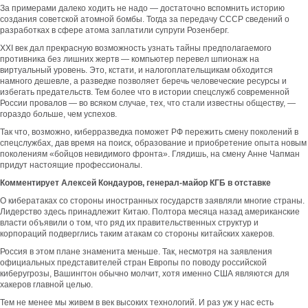
За примерами далеко ходить не надо — достаточно вспомнить историю
создания советской атомной бомбы. Тогда за передачу СССР сведений о
разработках в сфере атома заплатили супруги Розенберг.
XXI век дал прекрасную возможность узнать тайны предполагаемого
противника без лишних жертв — компьютер перевел шпионаж на
виртуальный уровень. Это, кстати, и налогоплательщикам обходится
намного дешевле, а разведке позволяет беречь человеческие ресурсы и
избегать предательств. Тем более что в истории спецслужб современной
России провалов — во всяком случае, тех, что стали известны обществу, —
гораздо больше, чем успехов.
Так что, возможно, киберразведка поможет РФ пережить смену поколений в
спецслужбах, дав время на поиск, образование и приобретение опыта новым
поколениям «бойцов невидимого фронта». Глядишь, на смену Анне Чапман
придут настоящие профессионалы.
Комментирует Алексей Кондауров, генерал-майор КГБ в отставке
О кибератаках со стороны иностранных государств заявляли многие страны.
Лидерство здесь принадлежит Китаю. Полтора месяца назад американские
власти объявили о том, что ряд их правительственных структур и
корпораций подверглись таким атакам со стороны китайских хакеров.
Россия в этом плане знаменита меньше. Так, несмотря на заявления
официальных представителей стран Европы по поводу российской
киберугрозы, Вашингтон обычно молчит, хотя именно США являются для
хакеров главной целью.
Тем не менее мы живем в век высоких технологий. И раз уж у нас есть