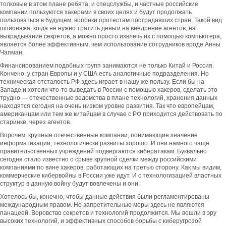
толковые в этом плане ребята, и спецслужбы, и частные российские
компании пользуются хакерами в своих целях и будут продолжать
пользоваться в будущем, вопреки протестам пострадавших стран. Такой вид
шпионажа, когда не нужно тратить деньги на внедрение агентов, на
выкрадывание секретов, а можно просто извлечь их с помощью компьютера,
является более эффективным, чем использование сотрудников вроде Анны
Чапман.
Финансированием подобных групп занимаются не только Китай и Россия.
Кончено, у стран Европы и у США есть аналогичные подразделения. Но
техническая отсталость РФ здесь играет в нашу же пользу. Если бы на
Западе и хотели что-то выведать в России с помощью хакеров, сделать это
трудно — отечественные ведомства в плане технологий, хранения данных
находятся сегодня на очень низком уровне развития. Так что европейцам,
американцам или тем же китайцам в случае с РФ приходится действовать по
старинке, через агентов.
Впрочем, крупные отечественные компании, понимающие значение
информатизации, технологически развиты хорошо. И они намного чаще
правительственных учреждений подвергаются кибератакам. Буквально
сегодня стало известно о срыве крупной сделки между российскими
компаниями по вине хакеров, работающих на третью сторону. Как мы видим,
коммерческие кибервойны в России уже идут. И с технологизацией властных
структур в данную войну будут вовлечены и они.
Хотелось бы, конечно, чтобы данные действия были регламентированы
международным правом. Но запретительные меры здесь не являются
панацеей. Воровство секретов и технологий продолжится. Мы вошли в эру
высоких технологий, и эффективных способов борьбы с киберугрозой