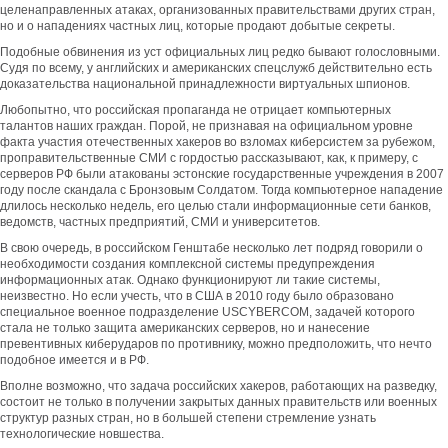
целенаправленных атаках, организованных правительствами других стран,
но и о нападениях частных лиц, которые продают добытые секреты.
Подобные обвинения из уст официальных лиц редко бывают голословными.
Судя по всему, у английских и американских спецслужб действительно есть
доказательства национальной принадлежности виртуальных шпионов.
Любопытно, что российская пропаганда не отрицает компьютерных
талантов наших граждан. Порой, не признавая на официальном уровне
факта участия отечественных хакеров во взломах киберсистем за рубежом,
проправительственные СМИ с гордостью рассказывают, как, к примеру, с
серверов РФ были атакованы эстонские государственные учреждения в 2007
году после скандала с Бронзовым Солдатом. Тогда компьютерное нападение
длилось несколько недель, его целью стали информационные сети банков,
ведомств, частных предприятий, СМИ и университетов.
В свою очередь, в российском Генштабе несколько лет подряд говорили о
необходимости создания комплексной системы предупреждения
информационных атак. Однако функционируют ли такие системы,
неизвестно. Но если учесть, что в США в 2010 году было образовано
специальное военное подразделение USCYBERCOM, задачей которого
стала не только защита американских серверов, но и нанесение
превентивных киберударов по противнику, можно предположить, что нечто
подобное имеется и в РФ.
Вполне возможно, что задача российских хакеров, работающих на разведку,
состоит не только в получении закрытых данных правительств или военных
структур разных стран, но в большей степени стремление узнать
технологические новшества.