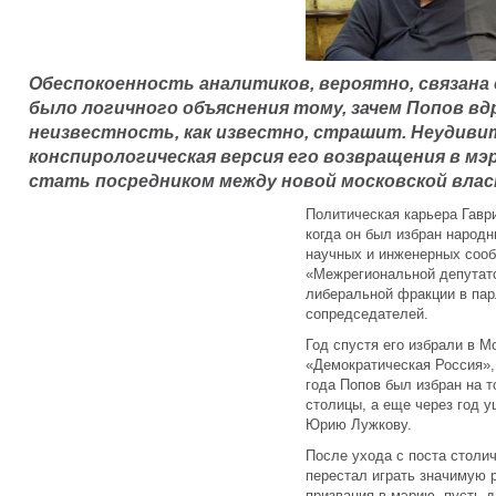
Обеспокоенность аналитиков, вероятно, связана
было логичного объяснения тому, зачем Попов вд
неизвестность, как известно, страшит. Неудиви
конспирологическая версия его возвращения в мэ
стать посредником между новой московской вла
Политическая карьера Гавр
когда он был избран народ
научных и инженерных сооб
«Межрегиональной депутатс
либеральной фракции в пар
сопредседателей.
Год спустя его избрали в М
«Демократическая Россия», 
года Попов был избран на 
столицы, а еще через год у
Юрию Лужкову.
После ухода с поста столи
перестал играть значимую р
призвания в мэрию, пусть 