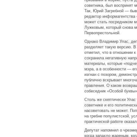
советника, был воспринят 
Так, Юрий Загребной — быв
редактор информагентства 
может стать посредником 
Лужковым, который снова м
Первопрестольной.
Однако Владимир Улас, деп
разделяет такую версию. В
отметил, что в отношении 
сохранила негативную напр
материалы, которые «подче
мэра, а в особенности — е
изгнан с позором, демонстр
публично вскрывает многоч
правления. О каком возвра
собеседник «Особой буквы»
Столь же скептически Улас
советнике и его политическ
насоветовать не может. Поп
на гребне популистской, ус
практической работе оказал
Депутат напомнил о чрезме
когда запахло жареным, ког