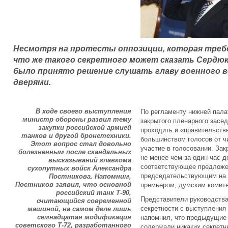
Несмотря на протесты оппозиции, которая требо
что же такого секретного может сказать Сердю
было принято решение слушать главу военного 
дверями.
В ходе своего выступления
По регламенту нижней пала
министр обороны развил тему
закрытого пленарного засед
закупки российской армией
проходить и «правительств
танков и другой бронетехники.
большинством голосов от ч
Этот вопрос стал довольно
участие в голосовании. Зак
болезненным после скандальных
не менее чем за один час д
высказываний главкома
соответствующее предложе
сухопутных войск Александра
председательствующим на 
Постникова. Напомним,
Постников заявил, что основной
премьером, думским комите
российский танк Т-90,
Представители руководств
считающийся современной
секретности с выступления
машиной, на самом деле лишь
семнадцатая модификация
напомнил, что предыдущие
советского Т-72, разработанного
содержали никаких секретн