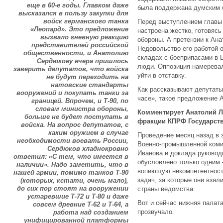
еще в 60-е годы. Главком даже
была поддержана думским 
высказался в пользу закупки для
войск германского танка
Перед выступлением главы 
«Леопард». Это предложение
настроена жестко, готовясь
вызвало гневную реакцию
обороны. А претензии к Ан
представителей российской
Недовольство его работой 
общественности, и Анатолию
складах с боеприпасами в 
Сердюкову вчера пришлось
люди. Оппозиция намеревал
заверить депутатов, что войска
уйти в отставку.
не будут переходить на
натовские стандарты
Как рассказывают депутаты
вооружений и покупать танки за
часе», такое предложение 
границей. Впрочем, и Т-90, по
словам министра обороны,
Комментирует Анатолий Л
больше не будет поступать в
фракции КПРФ Государст
войска. На вопрос депутатов, с
каким оружием в случае
Проведение месяц назад в 
необходимости воевать России,
Военно-промышленной комис
Сердюков хладнокровно
Иванова и доклада руково
ответил: «С тем, что имеется в
обусловлено только одним 
наличии». Надо заметить, что в
вопиющую некомпетентность
нашей армии, помимо танков Т-90
задач, за которые они взял
(которых, кстати, очень мало),
до сих пор стоят на вооружении
страны ведомства.
устаревшие Т-72 и Т-80 и даже
Вот и сейчас нижняя палата
совсем древние Т-62 и Т-64, а
прозвучало.
работа над созданием
унифицированной платформы