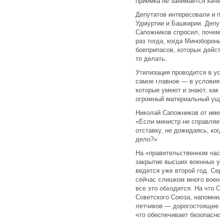
приемка не занимается каче
Депутатов интересовали и 
Удмуртии и Башкирии. Депу
Сапожников спросил, почем
раз тогда, когда Миноборон
боеприпасов, которых дейст
то делать.
Утилизация проводится в ус
самое главное — в условиях
которые умеют и знают, как
огромный материальный ущ
Николай Сапожников от им
«Если министр не справляет
отставку, не дожидаясь, ко
дело?»
На «правительственном час
закрытие высших военных у
ведется уже второй год. Се
сейчас слишком много воен
все это обходится. На что 
Советского Союза, напомни
летчиков — дорогостоящее у
что обеспечивает безопасн