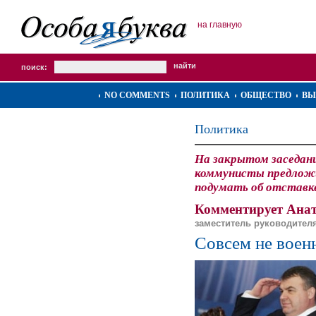
на главную
поиск:
NO COMMENTS
ПОЛИТИКА
ОБЩЕСТВО
ВЫ
Политика
На закрытом заседан
коммунисты предложи
подумать об отставк
Комментирует Анат
заместитель руководител
Совсем не воен