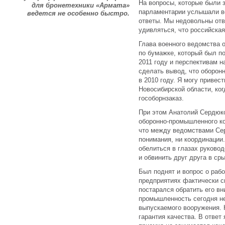
На вопросы, которые были 
для бронетехники «Армата»
парламентарии услышали в
ведется не особенно быстро.
ответы. Мы недовольны отв
удивляться, что российская
Глава военного ведомства 
по бумажке, который был п
2011 году и перспективам н
сделать вывод, что оборонн
в 2010 году. Я могу привес
Новосибирской области, ко
гособорнзаказ.
При этом Анатолий Сердюко
оборонно-промышленного к
что между ведомствами Сер
понимания, ни координации.
обелиться в глазах руковод
и обвинить друг друга в ср
Был поднят и вопрос о рабо
предприятиях фактически с
постарался обратить его вн
промышленность сегодня не
выпускаемого вооружения. 
гарантия качества. В ответ