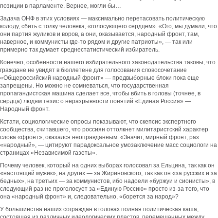
позиции в парламенте. Вернее, могли бы…
Задача ОНФ в этих условиях — максимально перетасовать политическую
колоду, сбить с толку человека, «голосующего сердцем». «Ого, мы думали, что
они партия жуликов и воров, а они, оказывается, народный фронт, там,
наверное, и коммунисты где-то рядом и другие патриоты», — так или
примерно так думает среднестатистический избиратель.
Конечно, особенности нашего избирательного законодательства таковы, что
граждане не увидят в бюллетене для голосования словосочетание
«Общероссийский народный фронт» — предвыборные блоки пока еще
запрещены. Но можно не сомневаться, что государственная
пропагандистская машина сделает все, чтобы вбить в головы (точнее, в
сердца) людям тезис о неразрывности понятий «Единая Россия» —
Народный фронт.
Кстати, социологические опросы показывают, что скепсис экспертного
сообщества, считавшего, что россиян оттолкнет милитаристский характер
слова «фронт», оказался неоправданным. «Значит, мирный фронт, раз
«народный», — цитируют парадоксальное умозаключение масс социологи на
страницах «Независимой газеты».
Почему человек, который на одних выборах голосовал за Ельцина, так как он
«настоящий мужик», на других — за Жириновского, так как он «за русских и за
бедных», на третьих — за коммунистов, ибо надоели «буржуи и сионисты», в
следующий раз не проголосует за «Единую Россию» просто из-за того, что
она «народный фронт» и, следовательно, «борется за народ»?
У большинства наших сограждан в головах полная политическая каша,
состоящая из различных идеологических пластов, перемешанных между