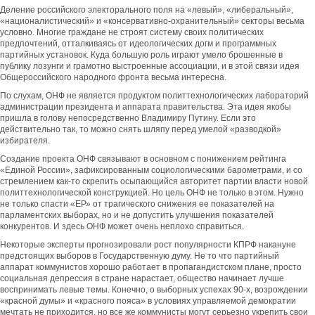
Деление российского электорального поля на «левый», «либеральный»,
«националистический» и «консервативно-охранительный» секторы весьма
условно. Многие граждане не строят систему своих политических
предпочтений, отталкиваясь от идеологических догм и программных
партийных установок. Куда большую роль играют умело брошенные в
публику лозунги и грамотно выстроенные ассоциации, и в этой связи идея
Общероссийского народного фронта весьма интересна.
По слухам, ОНФ не является продуктом политтехнологических лабораторий
администрации президента и аппарата правительства. Эта идея якобы
пришла в голову непосредственно Владимиру Путину. Если это
действительно так, то можно снять шляпу перед умелой «разводкой»
избирателя.
Создание проекта ОНФ связывают в основном с понижением рейтинга
«Единой России», зафиксированным социологическими барометрами, и со
стремлением как-то скрепить осыпающийся авторитет партии власти новой
политтехнологической конструкцией. Но цель ОНФ не только в этом. Нужно
не только спасти «ЕР» от трагического снижения ее показателей на
парламентских выборах, но и не допустить улучшения показателей
конкурентов. И здесь ОНФ может очень неплохо справиться.
Некоторые эксперты прогнозировали рост популярности КПРФ накануне
предстоящих выборов в Государственную думу. Не то что партийный
аппарат коммунистов хорошо работает в пропагандистском плане, просто
социальная депрессия в стране нарастает, общество начинает лучше
воспринимать левые темы. Конечно, о выборных успехах 90-х, возрождении
«красной думы» и «красного пояса» в условиях управляемой демократии
мечтать не приходится, но все же коммунисты могут серьезно укрепить свои