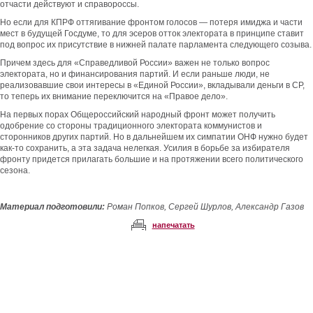
отчасти действуют и справороссы.
Но если для КПРФ оттягивание фронтом голосов — потеря имиджа и части
мест в будущей Госдуме, то для эсеров отток электората в принципе ставит
под вопрос их присутствие в нижней палате парламента следующего созыва.
Причем здесь для «Справедливой России» важен не только вопрос
электората, но и финансирования партий. И если раньше люди, не
реализовавшие свои интересы в «Единой России», вкладывали деньги в СР,
то теперь их внимание переключится на «Правое дело».
На первых порах Общероссийский народный фронт может получить
одобрение со стороны традиционного электората коммунистов и
сторонников других партий. Но в дальнейшем их симпатии ОНФ нужно будет
как-то сохранить, а эта задача нелегкая. Усилия в борьбе за избирателя
фронту придется прилагать большие и на протяжении всего политического
сезона.
Материал подготовили:
Роман Попков, Сергей Шурлов, Александр Газов
напечатать