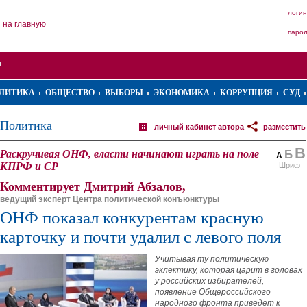
логин
на главную
паро
ЛИТИКА
ОБЩЕСТВО
ВЫБОРЫ
ЭКОНОМИКА
КОРРУПЦИЯ
СУД
Политика
личный кабинет автора
разместить
В
Раскручивая ОНФ, власти начинают играть на поле
Б
А
КПРФ и СР
Шрифт
Комментирует Дмитрий Абзалов,
ведущий эксперт Центра политической конъюнктуры
ОНФ показал конкурентам красную
карточку и почти удалил с левого поля
Учитывая ту политическую
эклектику, которая царит в головах
у российских избирателей,
появление Общероссийского
народного фронта приведет к