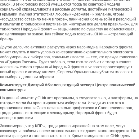
собой. В этих головах порой умещаются тоска по советской модели
социальной справедливости и расовые догматы, достойные гитлеровской
Германии, пылкая этатистская любовь к «державе» и желание, чтобы
«государство оставило меня в покое», паническая боязнь войн и революций
и симпатии к приморским партизанам, «которые все делали правильно». Для
таких голов Народный фронт — вещь, ничего по существу не объясняющая,
но цепляющая за живое. Как сейчас модно говорить, ОНФ — «стреляющий
бренд».
Другое дело, что активная раскрутка через масс-медиа Народного фронта
может смутить и часть условно консервативно-охранительного электората
либо умеренных либералов, лояльных к власти, — тех, кто прежде голосовал
за «Единую Россию». Будет забавно, если кого-то собьет с толку внешняя
«левизна» самого термина «Народный фронт» и человек проассоциирует
новый проект с «коммуняками», Сергеем Удальцовым и убоится голосовать
на выборах должным образом.
Комментирует Дмитрий Абзалов, ведущий эксперт Центра политической
конъюнктуры
На данный момент у ОНФ нет программы, а следовательно, и платформы, на
которые могли бы ориентироваться избиратели. Исходя из того что в
организацию вошли Союз независимых профсоюзов и Союз пенсионеров,
традиционно тяготеющие к левому крылу, Народный фронт будет
левоцентристским.
Закономерно, что у КПРФ, традиционно играющей на этом поле, могут
возникнуть проблемы после окончательного создания такого конкурента. На
левом краю уже и так становится тесно. Кроме коммунистов и ОНФ здесь