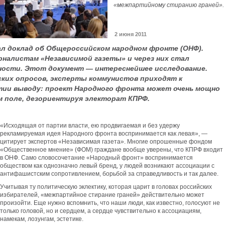
«межпартийному стиранию граней».
2 июня 2011
л доклад об Общероссийском народном фронте (ОНФ).
рналистам «Независимой газеты» и через них стал
ости. Этот документ — интереснейшее исследование.
ских опросов, эксперты коммунистов приходят к
тии выводу: проект Народного фронта может очень мощно
м поле, дезориентируя электорат КПРФ.
«Исходящая от партии власти, ею продвигаемая и без удержу
рекламируемая идея Народного фронта воспринимается как левая», —
цитирует экспертов «Независимая газета». Многие опрошенные фондом
«Общественное мнение» (ФОМ) граждане вообще уверены, что КПРФ входит
в ОНФ. Само словосочетание «Народный фронт» воспринимается
обществом как однозначно левый бренд, у людей возникают ассоциации с
антифашистским сопротивлением, борьбой за справедливость и так далее.
Учитывая ту политическую эклектику, которая царит в головах российских
избирателей, «межпартийное стирание граней» действительно может
произойти. Еще нужно вспомнить, что наши люди, как известно, голосуют не
только головой, но и сердцем, а сердце чувствительно к ассоциациям,
намекам, лозунгам, эстетике.