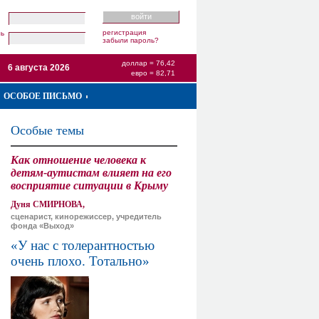
регистрация
ль
забыли пароль?
доллар = 76,42
6 августа 2026
евро = 82,71
ОСОБОЕ ПИСЬМО
Особые темы
Как отношение человека к
детям-аутистам влияет на его
восприятие ситуации в Крыму
Дуня СМИРНОВА,
сценарист, кинорежиссер, учредитель
фонда «Выход»
«У нас с толерантностью
очень плохо. Тотально»