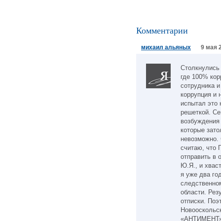
Комментарии
михаил альяных
9 мая 
Столкнулись 
где 100% кор
сотрудника и
коррупция и 
испытал это 
решеткой. Се
возбуждения 
которые зато
невозможно. 
считаю, что
отправить в 
Ю.Я., и хвас
я уже два го
следственно
области. Рез
отписки. Поэ
Новооскольс
«АНТИМЕНТ».