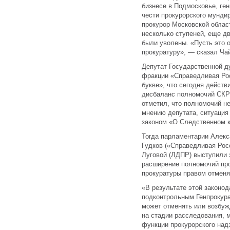
бизнесе в Подмосковье, ге
чести прокурорского мундир
прокурор Московской облас
несколько ступеней, еще д
были уволены. «Пусть это 
прокуратуру», — сказал Ча
Депутат Государственной д
фракции «Справедливая Рос
букве», что сегодня дейст
дисбаланс полномочий СКР 
отметил, что полномочий не
мнению депутата, ситуация
законом «О Следственном 
Тогда парламентарии Алекс
Гудков («Справедливая Рос
Луговой (ЛДПР) выступили 
расширение полномочий про
прокуратуры правом отменя
«В результате этой законод
подконтрольным Генпрокура
может отменять или возбуж
на стадии расследования, 
функции прокурорского надз