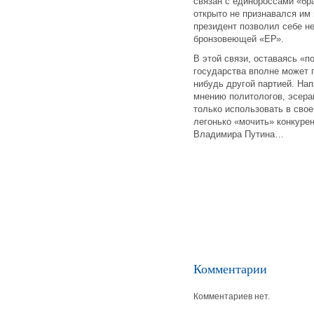
связан с единороссами «бр
открыто не признавался им 
президент позволил себе не
бронзовеющей «ЕР».
В этой связи, оставаясь «п
государства вполне может п
нибудь другой партией. На
мнению политологов, эсерам
только использовать в сво
легонько «мочить» конкурен
Владимира Путина…
Комментарии
Комментариев нет.