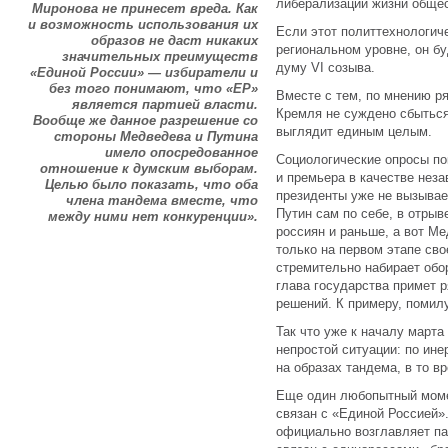
либерализации жизни общес
Миронова не принесет вреда. Как
и возможность использования их
Если этот политтехнологич
образов не даст никаких
региональном уровне, он б
значительных преимуществ
думу VI созыва.
«Единой России» — избиратели и
без того понимают, что «ЕР»
Вместе с тем, по мнению р
является партией власти.
Кремля не суждено сбыться
Вообще же данное разрешение со
выглядит единым целым.
стороны Медведева и Путина
имело опосредованное
Социологические опросы по
отношение к думским выборам.
и премьера в качестве неза
Целью было показать, что оба
президенты уже не вызывае
члена тандема вместе, что
Путин сам по себе, в отрыв
между ними нет конкуренции».
россиян и раньше, а вот Ме
только на первом этапе сво
стремительно набирает обо
глава государства примет 
решений. К примеру, помил
Так что уже к началу марта
непростой ситуации: по ин
на образах тандема, в то в
Еще один любопытный моме
связан с «Единой Россией»
официально возглавляет па