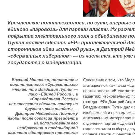
Кремлевские политтехнологи, по сути, впервые 
единого «паровоза» для партии власти. Их расче
покрытие электорального поля и объединение по
Путин должен сделать «ЕР» привлекательной для
сторонников идеи «сильной руки», а Дмитрий Ме
«сдержанных либералов» — из числа тех, кто уже 
государства о модернизации.
Евгений Минченко, политолог и
Сообщение о том, что Медв
политтехнолог: «Существовало
агитационной кампании «Еди
мнение, что Владимир Путин —
партии власти. «В соответс
лицо «Единой России», а
гарантиях избирательных п
«Справедливая Россия»
граждан РФ» Дмитрий Анат
намеревается сделать ставку на
Владимирович Путин дали с
другого члена тандема —
изображений и принадлежа
Дмитрия Медведева. Поэтому
агитационных материалах 
якобы после согласия президента
на использование его
отделений партии «Единая Р
изображения в предвыборной
года состоятся выборы деп
кампании единороссов произошло
органов власти субъектов 