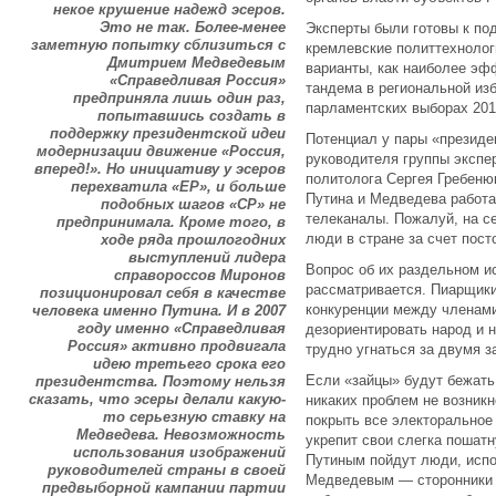
некое крушение надежд эсеров.
Это не так. Более-менее
Эксперты были готовы к по
заметную попытку сблизиться с
кремлевские политтехнолог
Дмитрием Медведевым
варианты, как наиболее эф
«Справедливая Россия»
тандема в региональной изб
предприняла лишь один раз,
парламентских выборах 201
попытавшись создать в
поддержку президентской идеи
Потенциал у пары «презид
модернизации движение «Россия,
руководителя группы экспе
вперед!». Но инициативу у эсеров
политолога Сергея Гребеню
перехватила «ЕР», и больше
Путина и Медведева работ
подобных шагов «СР» не
телеканалы. Пожалуй, на с
предпринимала. Кроме того, в
люди в стране за счет пост
ходе ряда прошлогодних
выступлений лидера
Вопрос об их раздельном и
справороссов Миронов
рассматривается. Пиарщики
позиционировал себя в качестве
конкуренции между членами
человека именно Путина. И в 2007
году именно «Справедливая
дезориентировать народ и н
Россия» активно продвигала
трудно угнаться за двумя з
идею третьего срока его
Если «зайцы» будут бежать 
президентства. Поэтому нельзя
сказать, что эсеры делали какую-
никаких проблем не возникн
то серьезную ставку на
покрыть все электоральное
Медведева. Невозможность
укрепит свои слегка пошатн
использования изображений
Путиным пойдут люди, испо
руководителей страны в своей
Медведевым — сторонники 
предвыборной кампании партии