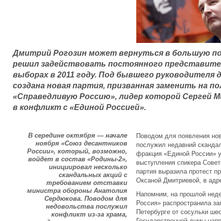
Дмитрий Рогозин может вернуться в большую по
решил задействовать постоянного представител
выборах в 2011 году. Под бывшего руководителя 
создана новая партия, призванная заменить на п
«Справедливую Россию», лидер которой Сергей М
в конфликт с «Единой Россией».
В середине октября — начале
Поводом для появления нов
ноября «Союз десантников
послужил недавний скандал
России», который, возможно,
фракция «Единой России» у
войдет в состав «Родины-2»,
выступления спикера Совет
инициировал несколько
партия выразила протест п
скандальных акций с
Оксаной Дмитриевой, в адр
требованием отставки
министра обороны Анатолия
Напомним, на прошлой нед
Сердюкова. Поводом для
Россия» распространила за
недовольства послужил
Петербурге от сосульки ше
конфликт из-за храма,
Государственной думы напр