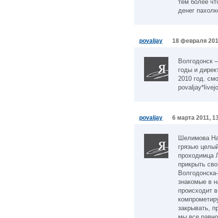
тем более что
денег пахолк
povaljay
18 февраля 201
Волгодонск 
годы и дирек
2010 год. смо
povaljay*live
povaljay
6 марта 2011, 1
Шелимова На
грязью целый
проходимца 
прикрыть сво
Волгодонска-
знакомые в н
происходит в
компрометир
закрывать, 
мы все равно