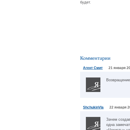
будет.
Комментарии
Агент Смит
21 января 20
Возвращение 
ShchukinVla
22 января 2
Зачем создав
одна замечат
«Чекисты» на