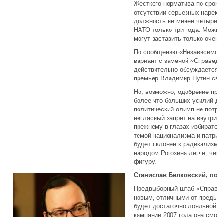
Жесткого норматива по срок
отсутствии серьезных нарек
должность не менее четыре
НАТО только три года. Мож
могут заставить только оч
По сообщению «Независимой
вариант с заменой «Справе
действительно обсуждается 
премьер Владимир Путин св
Но, возможно, одобрение п
более что больших усилий 
политический олимп не пот
негласный запрет на внутри
прежнему в глазах избират
темой национализма и патр
будет склонен к радикализ
народом Рогозина легче, ч
фигуру.
Станислав Белковский, п
Предвыборный штаб «Справ
новым, отличными от пред
будет достаточно лояльной
кампании 2007 года она см