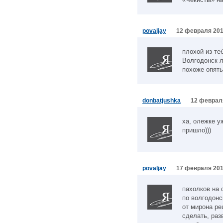
povaljay
12 февраля 201
плохой из те
Волгодонск л
похоже опять
donbatjushka
12 февраля
ха, олежке у
пришло)))
povaljay
17 февраля 201
пахолков на 
по волгодонс
от мирона ре
сделать, раз