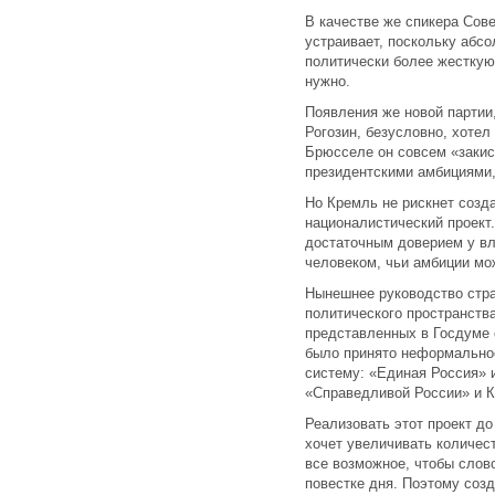
В качестве же спикера Сов
устраивает, поскольку абсо
политически более жесткую
нужно.
Появления же новой партии,
Рогозин, безусловно, хотел
Брюсселе он совсем «закис
президентскими амбициями,
Но Кремль не рискнет созд
националистический проект.
достаточным доверием у вл
человеком, чьи амбиции мо
Нынешнее руководство стра
политического пространства
представленных в Госдуме 
было принято неформально
систему: «Единая Россия» и
«Справедливой России» и 
Реализовать этот проект до
хочет увеличивать количес
все возможное, чтобы слов
повестке дня. Поэтому созд