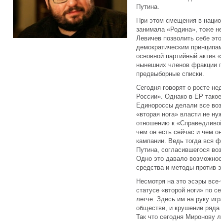
Путина.
При этом смещения в нацио
занимала «Родина», тоже н
Левичев позволить себе это
демократическим принципам
основной партийный актив 
нынешних членов фракции п
предвыборные списки.
Сегодня говорят о росте н
России». Однако в ЕР тако
Единороссы делали все воз
«вторая нога» власти не ну
отношению к «Справедливой
чем он есть сейчас и чем 
кампании. Ведь тогда вся 
Путина, согласившегося воз
Одно это давало возможнос
средства и методы против 
Несмотря на это эсэры все-
статусе «второй ноги» по с
легче. Здесь им на руку иг
обществе, и крушение ряда
Так что сегодня Миронову л