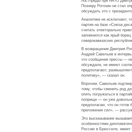
постпреды при НАТО Дмитр
Познеру Рогозин не стал о
обсуждать это с президент
Аналитики не исключают, ч
партия на базе «Союза дес
считать электорально прив
запомнился как ярый борец
северокавказских республик
В возвращение Дмитрия Рог
Андрей Савельев в интервь
что сообщения прессы — не
обсуждали, не имеют соотв
предполагают, размышляют,
политику», — сказал он.
Впрочем, Савельев подтверж
тому, чтобы сменить род де
опять погружаться в партий
поприще — он уже довольно
предполагаю, что он готов
приложения сил», — рассуж
Это высказывание вызывает 
особенностями дипломатиче
Россию в Брюсселе, имеет 