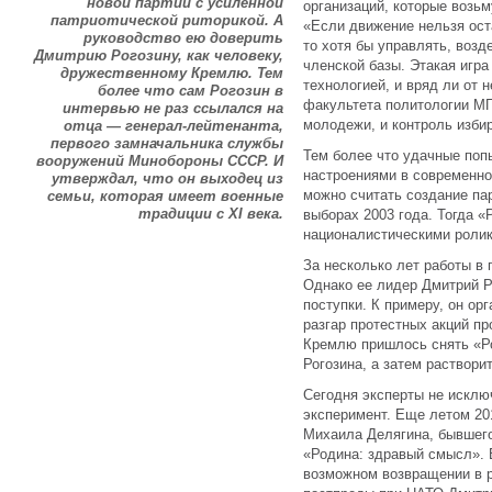
новой партии с усиленной
организаций, которые возьм
патриотической риторикой. А
«Если движение нельзя оста
руководство ею доверить
то хотя бы управлять, возд
Дмитрию Рогозину, как человеку,
членской базы. Этакая игра
дружественному Кремлю. Тем
технологией, и вряд ли от
более что сам Рогозин в
факультета политологии МГ
интервью не раз ссылался на
молодежи, и контроль изби
отца — генерал-лейтенанта,
первого замначальника службы
Тем более что удачные поп
вооружений Минобороны СССР. И
настроениями в современно
утверждал, что он выходец из
можно считать создание па
семьи, которая имеет военные
традиции с XI века.
выборах 2003 года. Тогда 
националистическими роли
За несколько лет работы в
Однако ее лидер Дмитрий Р
поступки. К примеру, он ор
разгар протестных акций пр
Кремлю пришлось снять «Ро
Рогозина, а затем раствори
Сегодня эксперты не исклю
эксперимент. Еще летом 20
Михаила Делягина, бывшего
«Родина: здравый смысл». 
возможном возвращении в р