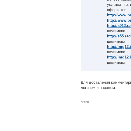
услышат те, 
аферистов.
http://www.p
http://www.p
http://s013.r
шелимова
http://s55.ra
шелимова
http://img12
шелимова
http://img12
шелимова
Для добавления комментари
логином и паролем.
логин