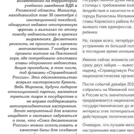
возведенного на территории
столицы с требованием воз
учебного заведения ВДВ в
Рязанской области. Министр,
бездействия и халатности в
находившийся там 30 сентября с
города Валентины Матвиенк
инспекционной поездкой,
главы Кировского района А
обнаружил недавно отстроенную
вызвало гнев единороссов, 
церковь и высказал по этому
ребенка.
поводу недовольство в крепких
выражениях. Десантники
Но, скорее всего, петербур
резкость не простили и затеяли
устранению из большой пол
антикампанию. 7 ноября они
в последнее время излишн
провели митинг на Поклонной
горе, где потребовали отставки
Именно сейчас возникла си
главы оборонного ведомства.
сразу двух зайцев — вывес
Акция проходила, в том числе,
надежд «Справедливую Рос
под флагами «Справедливой
националистические органи
России». Это обстоятельство
всерьез насторожило Кремль.
После событий декабря 2010
Ведь Миронов, будучи лидером
собрались на Манежной пло
оппозиционной партии, является
в России есть значительная
третьим лицом в государстве и
придерживается националис
не вправе поддерживать
государственнических до а
антипрезидентские настроения.
Этот неприятный для власти
интересы этих потенциальн
инцидент и заставил задуматься
действующих политических 
о том, что «Союз десантников
Очевидно, что лучшим мет
России» можно использовать в
качестве базы для создания
настроенными массами явл