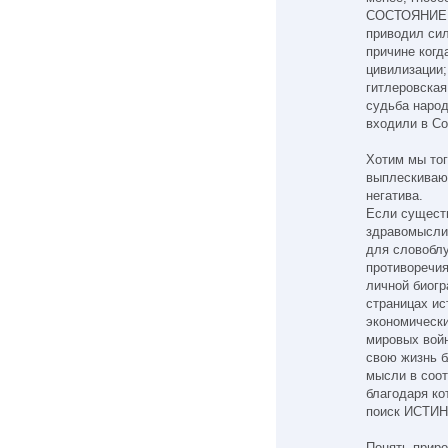
СОСТОЯНИЕ
приводил сил
причине когд
цивилизации;
гитлеровская
судьба народ
входили в Со
Хотим мы тог
выплескивают
негатива.
Если сущест
здравомысли
для словоблу
противоречия
личной биогр
страницах ис
экономически
мировых войн
свою жизнь б
мысли в соот
благодаря ко
поиск ИСТИ
Понять приро