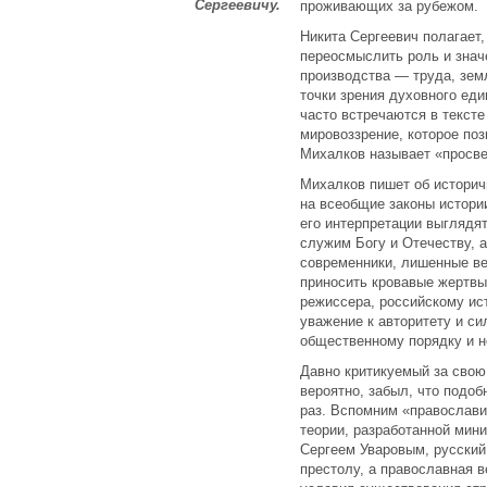
Сергеевичу.
проживающих за рубежом.
Никита Сергеевич полагает,
переосмыслить роль и знач
производства — труда, земл
точки зрения духовного ед
часто встречаются в текст
мировоззрение, которое по
Михалков называет «просв
Михалков пишет об историч
на всеобщие законы истории
его интерпретации выглядя
служим Богу и Отечеству, 
современники, лишенные в
приносить кровавые жертвы
режиссера, российскому и
уважение к авторитету и си
общественному порядку и не
Давно критикуемый за свою
вероятно, забыл, что подоб
раз. Вспомним «православи
теории, разработанной мин
Сергеем Уваровым, русский
престолу, а православная 