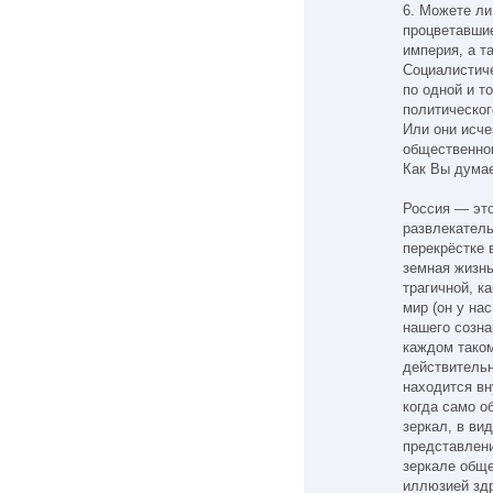
6. Можете ли
процветавши
империя, а т
Социалистиче
по одной и т
политическо
Или они исче
общественно
Как Вы думае
Россия — это
развлекатель
перекрёстке 
земная жизнь
трагичной, к
мир (он у на
нашего созна
каждом тако
действительн
находится вн
когда само о
зеркал, в ви
представлени
зеркале обще
иллюзией здр