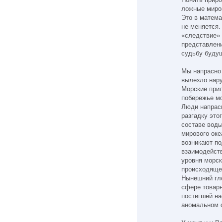
ложные миро
Это в матем
не меняется.
«следствие»
представлени
судьбу буду
Мы напрасно 
вылезло нар
Морские прил
побережье мо
Люди напрасн
разгадку это
составе воды
мирового оке
возникают по
взаимодейст
уровня морск
происходящег
Нынешний гл
сфере товарн
постигшей на
аномальном с