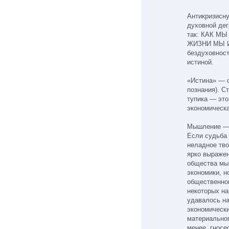
Антикризисну
духовной де
так: КАК М
ЖИЗНИ МЫ И
бездуховност
истиной.
«Истина» — о
познания). С
тупика — это
экономичес
Мышление — 
Если судьба 
неладное тво
ярко выражен
общества мы
экономики, н
общественног
некоторых на
удавалось на
экономически
материальног
менее, гнос