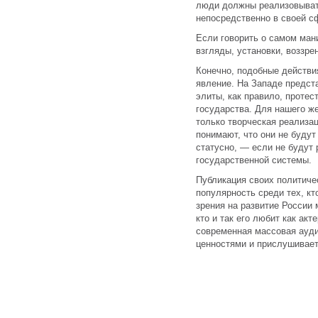
люди должны реализовывать
непосредственно в своей с
Если говорить о самом ман
взгляды, установки, воззр
Конечно, подобные действи
явление. На Западе предст
элиты, как правило, протес
государства. Для нашего ж
только творческая реализац
понимают, что они не буду
статусно, — если не будут 
государственной системы.
Публикация своих политиче
популярность среди тех, кт
зрения на развитие России 
кто и так его любит как акт
современная массовая ауди
ценностями и прислушивает