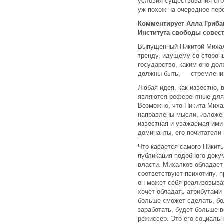
условия существования ст
уж похож на очередное пер
Комментирует Алла Гриба
Института свободы совес
Выпущенный Никитой Михал
тренду, идущему со стороны
государство, каким оно дол
должны быть, — стремлени
Любая идея, как известно, 
являются референтные для
Возможно, что Никита Михал
направлены мысли, изложен
известная и уважаемая ими
доминанты, его почитатели 
Что касается самого Никиты
публикация подобного доку
власти. Михалков обладает
соответствуют психотипу, 
он может себя реализовыва
хочет обладать атрибутами 
больше сможет сделать, бо
заработать, будет больше в
режиссер. Это его социаль