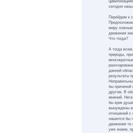
цивилизациям
сегодня назы
Перейдем к 
Предположим:
миру ложные 
движения зем
Что тогда?
А тогда всем
природы, при
многократные
разочаровани
данной облас
результаты 
Неправильные
бы причиной
другом. В об
мнений. Нега
бы крик душ
вынуждены в
отношений с 
нашелся бы ч
движения те 
уже знаем, п