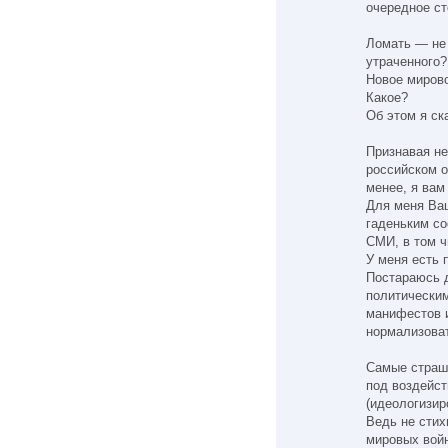
очередное ст
Ломать — не 
утраченного?
Новое мирово
Какое?
Об этом я ск
Признавая н
российском о
менее, я вам
Для меня Ваш
гаденьким со
СМИ, в том ч
У меня есть 
Постараюсь д
политически
манифестов 
нормализоват
Самые страш
под воздейст
(идеологизир
Ведь не стих
мировых войн