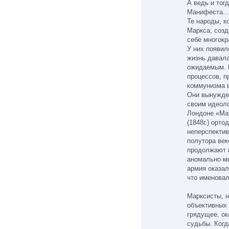
А ведь и тог
Манифеста...
Те народы, к
Маркса, созд
себе многокр
У них появил
жизнь давал
ожидаемым. 
процессов, п
коммунизма
Они вынужде
своим идеоло
Лондоне «Ма
(1848г.) орт
неперспектив
полутора веко
продолжают 
аномально м
армия оказал
что именова
Марксисты, 
объективных 
грядущее, ок
судьбы. Когд