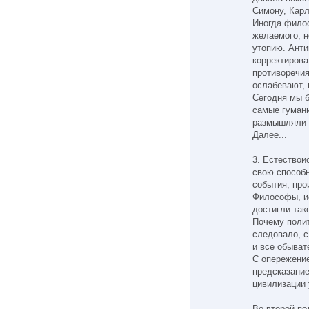
Симону, Карл
Иногда филос
желаемого, н
утопию. Анти
корректирова
противоречия
ослабевают, 
Сегодня мы 
самые гуман
размышляли 
Далее...
3. Естество
свою способн
события, про
Философы, ис
достигли так
Почему полит
следовало, с
и все обыват
С опережение
предсказани
цивилизации 
Во второй п