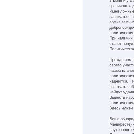
У меня и у В
зрения на хо
Имея ложные
заниматься п
армия земных
добропорядоч
политические
При наличии
станет ненуж
Политическая
Прежде чем 
своего участ
нашей плане
политических
надеются, чт
называть се
найдут удач
Вывести наро
политически
Здесь нужен 
Ваше обнаро
Манифесте) —
внутреннего 