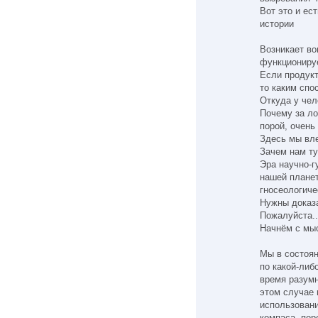
Вот это и ес
истории
Возникает во
функциониру
Если продук
то каким сп
Откуда у чел
Почему за ло
порой, очень
Здесь мы вле
Зачем нам ту
Эра научно-г
нашей планет
гносеологиче
Нужны доказ
Пожалуйста..
Начнём с мы
Мы в состоян
по какой-либ
время разумн
этом случае 
использовани
компаса, пор