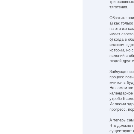
три основных
тяготения.
Обратите вни
а) как тольк
на это же са
имеет своего
б) когда в о
иллюзия здра
истории, но 
явлений в о
людей друг с
Заблуждения
процесс позн
мчится в буд
На самом же 
календарное 
утробе Вселе
Иллюзии здр
прогресс, по
А теперь сам
Что должно п
существуют о