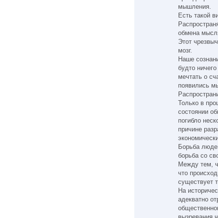
мышления.
Есть такой
Распространя
обмена мысл
Этот чрезвыч
мозг.
Наше сознани
будто ничего
мечтать о сч
появились мы
Распространи
Только в про
состоянии об
погибло неск
причине разр
экономически
Борьба людей
борьба со с
Между тем, ч
что происход
существует т
На историче
адекватно о
общественног
вызревания ч