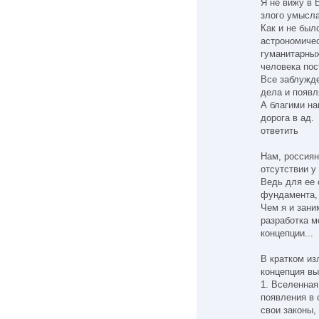
Я не вижу в
злого умысла
Как и не был
астрономичес
гуманитарных
человека пос
Все заблужде
дела и появл
А благими на
дорога в ад.
ответить
Нам, россиян
отсутствии у
Ведь для ее 
фундамента, 
Чем я и зани
разработка м
концепции...
В кратком из
концепция вы
1. Вселенная
появления в 
свои законы,