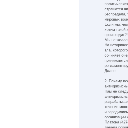
политических
страшатся чи
беспредела, 
мировых войн
Если мы, чел
хотим такой 
происходит?!
Мы не желаем
На историче
зла, которого
сочиняет оче
принимаются
регламентир
Далее...
2. Почему вс
антикризисны
Нам не след
антикризисн
разрабатываю
течение мног
и зародились
организации 
Платона (427-
давала покоя