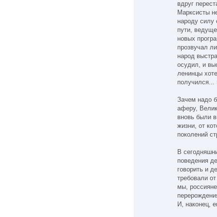
вдруг перест
Марксисты н
народу силу 
пути, ведуще
новых прогр
прозвучал ли
народ выстра
осудил, и в
ленинцы хоте
получился...
Зачем надо 
аферу, Вели
вновь были в
жизни, от ко
поколений с
В сегодняшн
поведения д
говорить и д
требовали от
мы, россияне
перерождени
И, наконец, е