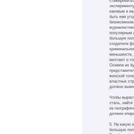
стажироватьс
эксперименту
каковым и яв
быть кем уг
бизнесменом
журналистом
популярным а
большую поли
создатели ф
криминальног
меньшинств,
мечтают о то
Олимпе их бу
представител
женской точк
властных стр
должно вывес
Чтобы вырас
сталь, найти
из географич
должен опира
5. На какую 
большую пол