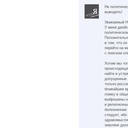
Не политичес
выводить!
Уважаемый Н
У меня двой
политическо
Положительн
в том, что о
перейти на м
с поиском от
Хотим мы тог
происходящег
найти и устр
допущенные 
только росси
ближайшее в
ломку в обще
выброшены н
и религиозны
болезненная 
следует, ибо
здравомыслия
земляне долж