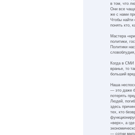
в том, что л
Они все чаще
же с нами пр
Чтобы найти 
понять кто, 
Мастера «кри
политики, го
Политики на
словоблудия,
Когда в СМИ
вранье, то т
больший вред
Наша неспосо
— это даже б
потерять пред
Людей, погиб
здесь причин
тех, кто без
функционирую
«верх», а где
экономическо
— сотни милл