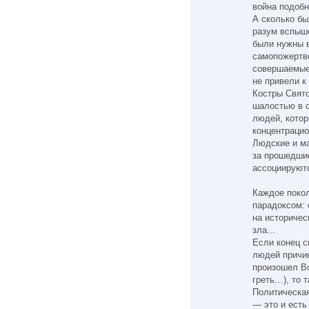
война подобн
А сколько б
разум вспыш
были нужны в
самопожертв
совершаемые 
не привели к
Костры Свято
шалостью в 
людей, котор
концентрацио
Людские и ма
за прошедшие
ассоциируютс
Каждое покол
парадоксом: 
на историче
зла...
Если конец с
людей причин
произошел В
греть…), то 
Политическа
— это и есть