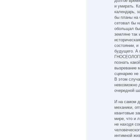
долгое врем
и умирать. К
календарь, 
бы планы на 
сетовал бы н
обольщал бы
земляне так 
историческая
состоянии, и
будущего. А 
ГНОСЕОЛОГИЧ
познать како
вызревание м
сценарию не 
В этом случ
невозможно д
очередной ша
И на самом д
механики, оп
квантовые за
мире, что и 
не находя со
человеческог
интимной жи