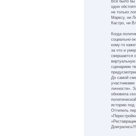
Все было бы 
одно обстоят
не только ло
Марксу, ни Л
Кастро, ни В
Когда полити
социально-э
кому-то каже
за что и уме
свершается о
виртуальную
сценарием тв
предусмотре
До самой см
участниками 
личности». 
обновила ск
политической
историю под 
Оттепель пер
«Перестройки
«Реставраци
Доигрались!!