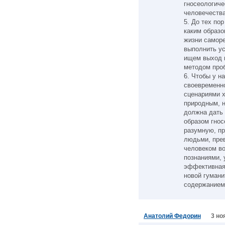
гносеологиче
человечества
5. До тех по
каким образо
жизни саморе
выполнить у
ищем выход и
методом проб
6. Чтобы у н
своевременн
сценариями х
природным, н
должна дать о
образом гнос
разумную, п
людьми, пре
человеком в
познаниями, 
эффективная
новой гумани
содержанием)
Анатолий Федорин
3 но