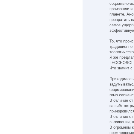
социально-ис
произошли и
планете. Ан
превратить н
самое ущерб
эффективную
То, что прои
традиционно 
теологическо
Я же предлаг
ГНОСЕОЛОГИ
Что значит
Приходилось
задумываться
формировани
гомо сапиенс
В отличие от
за счёт остр
приноровилс
В отличие от
выживании, н
В огромном к
преждевреме