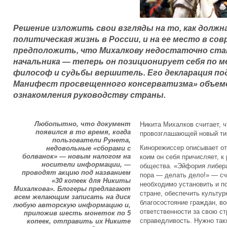
Решение изложить свои взгляды на то, как долж
политическая жизнь в России, и на ее место в со
предположить, что Михалкову недостаточно ст
начальника — теперь он позиционирует себя по м
философ и судьбы вершитель. Его декларация под
Манифест просвещенного консерватизма» объемо
ознакомления руководству страны.
Любопытно, что документ
Никита Михалков считает, ч
появился в то время, когда
провозглашающей новый ти
пользователи Рунета,
Кинорежиссер описывает от
недовольные «сборами с
болванок» — новым налогом на
коим он себя причисляет, 
носители информации, —
общества. «Эйфория либер
проводят акцию под названием
пора — делать дело!» — сч
«30 копеек для Никиты
необходимо установить и п
Михалкова». Блогеры предлагают
стране, обеспечить культу
всем желающим записать на диск
благосостояние граждан, во
любую авторскую информацию и,
ответственности за свою ст
приложив шесть монеток по 5
справедливость. Нужно так
копеек, отправить их Никите