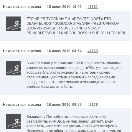
Неизвестная персона
15 июля 2010, 19:06
#7161
ETO NE PRITVORNAIA T.N. «DEAIATELNOST′» ETO
DEAIATELNOST′ GOSUDARSTVENNIH PRESTUPNIKOV
UZURPIROVAVSHIH SUVERENNUIU VLAST′
PRINADLEZASHUIU NARODU ROSSII!! SUDID′ IH I TOL′KO!!
Неизвестная персона
16 июля 2010, 04:54
#7169
А что,31 июля у Московских ОМОНовцев опять плановые
учения по применению спецсредств?Да, учения это дело
хорошее-благо есть экспонаты на которых можно
отрабатывать действия и приемы.Последнее время
правда экспонатов все меньше и меньше,а это плохо-
учебная база должна быть.
Неизвестная персона
16 июля 2010, 09:59
#7176
Владимиру Петербург-вы питерские все что ли
безграмотные?-мЭр. а не мер. понял. дятел?. Буду
хлопотать, чтоб открыли учебный сайт для питерских.
Невозможно же общаться нормальным людям с тупыми