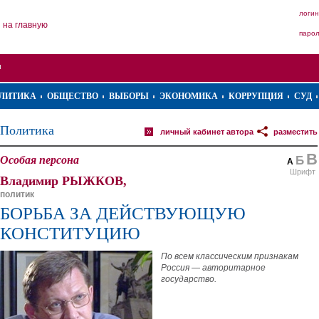
логин
на главную
паро
ЛИТИКА
ОБЩЕСТВО
ВЫБОРЫ
ЭКОНОМИКА
КОРРУПЦИЯ
СУД
Политика
личный кабинет автора
разместить
В
Особая персона
Б
А
Шрифт
Владимир РЫЖКОВ,
политик
БОРЬБА ЗА ДЕЙСТВУЮЩУЮ
КОНСТИТУЦИЮ
По всем классическим признакам
Россия — авторитарное
государство.