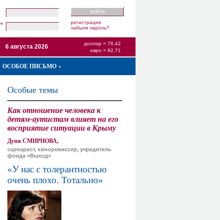
регистрация
ль
забыли пароль?
доллар = 76,42
6 августа 2026
евро = 82,71
ОСОБОЕ ПИСЬМО
Особые темы
Как отношение человека к
детям-аутистам влияет на его
восприятие ситуации в Крыму
Дуня СМИРНОВА,
сценарист, кинорежиссер, учредитель
фонда «Выход»
«У нас с толерантностью
очень плохо. Тотально»