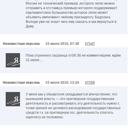
России не технический премьер ,которого легко можно
отправить в отставку,а премьер-которого поддерживает
парламентское большинство,которое легко может
объявить импичмент любому президенту. Бедолага
Володя уже не знает чего ему сказать и как вернуться в
Думу.
Неизвестная персона
15 июля 2010, 07:38
#7147
Пока утреннего засранца от06:38 не комментируем. ждём
31 июля.....
Неизвестная персона
15 июля 2010, 13:24
#7155
У меня как у обывателя складывается впечатление, что
нынешняя власть — это притворная государственная
деятельность и рассматривать эту деятельность нужно с
точки зрения не целевого расходования государственных
средств т.к. за притворную гос. деятельность платить
зарплату не положено.