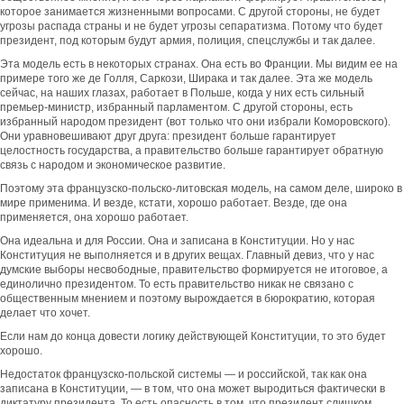
которое занимается жизненными вопросами. С другой стороны, не будет
угрозы распада страны и не будет угрозы сепаратизма. Потому что будет
президент, под которым будут армия, полиция, спецслужбы и так далее.
Эта модель есть в некоторых странах. Она есть во Франции. Мы видим ее на
примере того же де Голля, Саркози, Ширака и так далее. Эта же модель
сейчас, на наших глазах, работает в Польше, когда у них есть сильный
премьер-министр, избранный парламентом. С другой стороны, есть
избранный народом президент (вот только что они избрали Коморовского).
Они уравновешивают друг друга: президент больше гарантирует
целостность государства, а правительство больше гарантирует обратную
связь с народом и экономическое развитие.
Поэтому эта французско-польско-литовская модель, на самом деле, широко в
мире применима. И везде, кстати, хорошо работает. Везде, где она
применяется, она хорошо работает.
Она идеальна и для России. Она и записана в Конституции. Но у нас
Конституция не выполняется и в других вещах. Главный девиз, что у нас
думские выборы несвободные, правительство формируется не итоговое, а
единолично президентом. То есть правительство никак не связано с
общественным мнением и поэтому вырождается в бюрократию, которая
делает что хочет.
Если нам до конца довести логику действующей Конституции, то это будет
хорошо.
Недостаток французско-польской системы — и российской, так как она
записана в Конституции, — в том, что она может выродиться фактически в
диктатуру президента. То есть опасность в том, что президент слишком