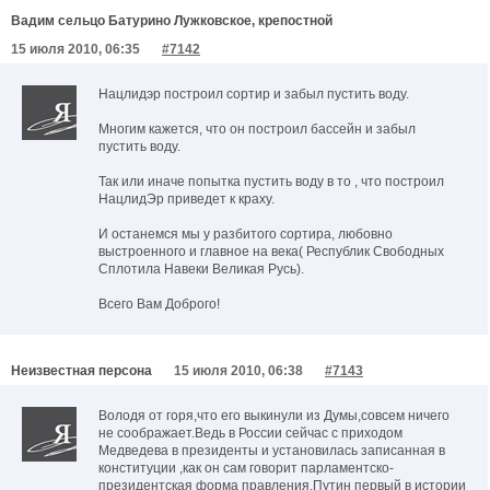
Вадим сельцо Батурино Лужковское, крепостной
15 июля 2010, 06:35
#7142
Нацлидэр построил сортир и забыл пустить воду.
Многим кажется, что он построил бассейн и забыл
пустить воду.
Так или иначе попытка пустить воду в то , что построил
НацлидЭр приведет к краху.
И останемся мы у разбитого сортира, любовно
выстроенного и главное на века( Республик Свободных
Сплотила Навеки Великая Русь).
Всего Вам Доброго!
Неизвестная персона
15 июля 2010, 06:38
#7143
Володя от горя,что его выкинули из Думы,совсем ничего
не соображает.Ведь в России сейчас с приходом
Медведева в президенты и установилась записанная в
конституции ,как он сам говорит парламентско-
президентская форма правления.Путин первый в истории