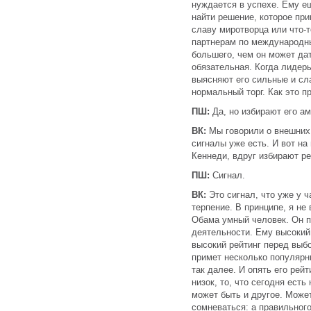
нуждается в успехе. Ему е
найти решение, которое при
славу миротворца или что-т
партнерам по международн
большего, чем он может дат
обязательная. Когда лидер
выясняют его сильные и сла
нормальный торг. Как это 
ПШ:
Да, но избирают его ам
ВК:
Мы говорили о внешних 
сигналы уже есть. И вот на
Кеннеди, вдруг избирают ре
ПШ:
Сигнал.
ВК:
Это сигнал, что уже у 
терпение. В принципе, я не
Обама умный человек. Он п
деятельности. Ему высокий
высокий рейтинг перед выб
примет несколько популярны
так далее. И опять его рейт
низок, то, что сегодня есть
может быть и другое. Может
сомневаться: а правильного