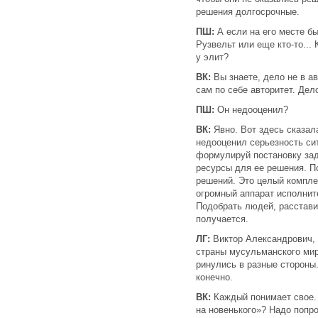
решения долгосрочные.
ПШ:
А если на его месте бы
Рузвельт или еще кто-то...
у элит?
ВК:
Вы знаете, дело не в а
сам по себе авторитет. Де
ПШ:
Он недооценил?
ВК:
Явно. Вот здесь сказал
недооценил серьезность сит
формулируй постановку зад
ресурсы для ее решения. П
решений. Это целый комплек
огромный аппарат исполнит
Подобрать людей, расставит
получается.
ЛГ:
Виктор Александрович, 
страны мусульманского мира
ринулись в разные стороны
конечно.
ВК:
Каждый понимает свое. 
на новенького»? Надо попро