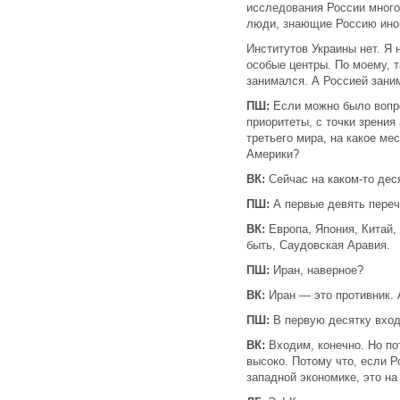
исследования России много
люди, знающие Россию иног
Институтов Украины нет. Я н
особые центры. По моему, т
занимался. А Россией зани
ПШ:
Если можно было вопро
приоритеты, с точки зрения
третьего мира, на какое ме
Америки?
ВК:
Сейчас на каком-то дес
ПШ:
А первые девять переч
ВК:
Европа, Япония, Китай
быть, Саудовская Аравия.
ПШ:
Иран, наверное?
ВК:
Иран — это противник. 
ПШ:
В первую десятку вхо
ВК:
Входим, конечно. Но п
высоко. Потому что, если 
западной экономике, это н