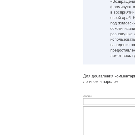
«Возвращени
формируют о
в восприятии
еврей-араб. 
под жидовск
оскотинивани
равнодушие 
использовать
нападения на
предоставле
ляжет весь г
Для добавления комментари
логином и паролем.
логин