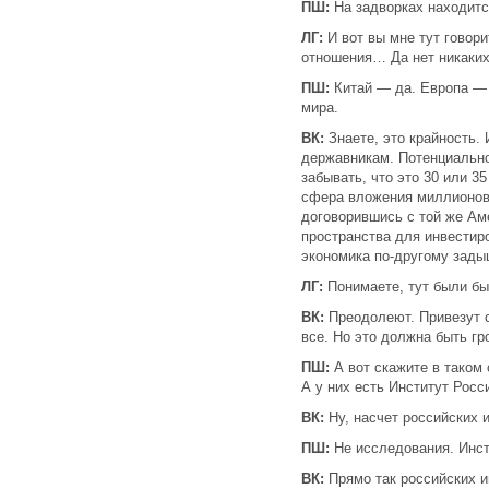
ПШ:
На задворках находитс
ЛГ:
И вот вы мне тут говор
отношения… Да нет никаких
ПШ:
Китай — да. Европа — 
мира.
ВК:
Знаете, это крайность.
державникам. Потенциально
забывать, что это 30 или 3
сфера вложения миллионов,
договорившись с той же Аме
пространства для инвестиро
экономика по-другому зады
ЛГ:
Понимаете, тут были бы
ВК:
Преодолеют. Привезут 
все. Но это должна быть гр
ПШ:
А вот скажите в таком
А у них есть Институт Росс
ВК:
Ну, насчет российских
ПШ:
Не исследования. Инст
ВК:
Прямо так российских и