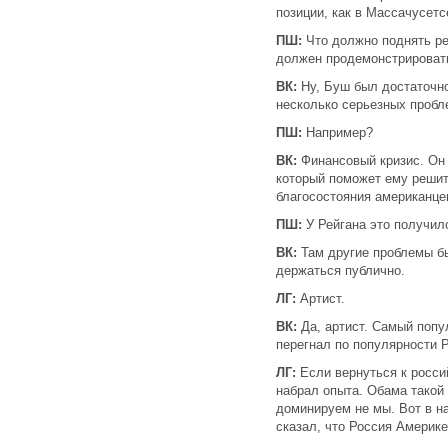
позиции, как в Массачусетс
ПШ:
Что должно поднять р
должен продемонстрироват
ВК:
Ну, Буш был достаточн
несколько серьезных пробл
ПШ:
Например?
ВК:
Финансовый кризис. Он 
который поможет ему решит
благосостояния американце
ПШ:
У Рейгана это получило
ВК:
Там другие проблемы б
держаться публично.
ЛГ:
Артист.
ВК:
Да, артист. Самый попу
перегнал по популярности 
ЛГ:
Если вернуться к росс
набрал опыта. Обама такой 
доминируем не мы. Вот в н
сказал, что Россия Америке