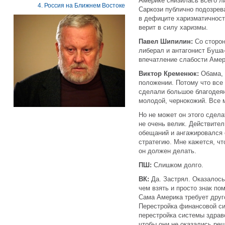
Америке снизилась всего л
4. Россия на Ближнем Востоке
Саркози публично подозрев
в дефиците харизматичности
верит в силу харизмы.
Павел Шипилин:
Со сторон
либерал и антагонист Буша
впечатление слабости Амери
Виктор Кременюк:
Обама, 
положении. Потому что все 
сделали большое благодеяни
молодой, чернокожий. Все 
Но не может он этого сдела
не очень велик. Действител
обещаний и ангажировался 
стратегию. Мне кажется, чт
он должен делать.
ПШ:
Слишком долго.
ВК:
Да. Застрял. Оказалось
чем взять и просто знак пом
Сама Америка требует друг
Перестройка финансовой си
перестройка системы здрав
чтобы они не оказались реш