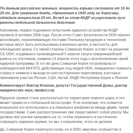
По данным российских военных, мощность взрыва составила от 10 до
20 кт. Для сравнения бомба, сброшенная в 1945 году на Хиросиму,
обладала мощностью 20 кт. Вслед за этим КНДР осуществила пуск
ракеты небольшой дальности действия.
Напомним, первое подземное испытание ядерного устройства КНДР
провела 9 октября 2006 года. После этого Совет Безопасности ООН принял
резолюцию, ограничивающую поставки Пхеньяну продукции и технологий,
которые могут быть использованы в военных целях, в частности, для
обогащения урана. Со своей стороны Северная Корея, в ответ на решение
СБ ООН, осудившего произведенный 5 апреля запуск северокорейской
ракеты со спутником, заявила 14 апреля этого года о возобновлении своей
ядерной программы. В тот же день Северная Корея потребовала от
наблюдателей МАГАТЭ, действующих под эгидой ООН, немедленно покинуть
страну и заявила о выходе из шестисторонних переговоров, в которых
принимали участие Россия, США, Китай, КНДР, Республика Корея и Япония.
Комментирует Виктор Илюхин, депутат Государственной Думы, доктор
юридических наук, профессор
Ядерное оружие стало расползаться по территории земного шара, и это
может привести к глобальной катастрофе. Я не исключаю, что появится
искушение его использовать и в локальных конфликтах между двумя, тремя
государствами. Само распространение уже представляет собой угрозу. Мы
должны все усилия направить на то, чтобы ограничить и постепенно
сокращать ядерное оружие, но мы, к сожалению, этого не делаем.
Да, Северная Корея перегнула палку, но и ООН, мировое сообщество в