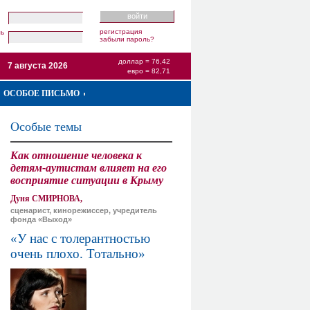
регистрация
ль
забыли пароль?
доллар = 76,42
7 августа 2026
евро = 82,71
ОСОБОЕ ПИСЬМО
Особые темы
Как отношение человека к
детям-аутистам влияет на его
восприятие ситуации в Крыму
Дуня СМИРНОВА,
сценарист, кинорежиссер, учредитель
фонда «Выход»
«У нас с толерантностью
очень плохо. Тотально»