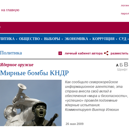
логин
на главную
паро
ЛИТИКА
ОБЩЕСТВО
ВЫБОРЫ
ЭКОНОМИКА
КОРРУПЦИЯ
СУД
Политика
личный кабинет автора
разместить
В
Ядерное оружие
Б
А
Шрифт
Мирные бомбы КНДР
Как сообщило северокорейское
информационное агентство, эта
страна внесла свой вклад в
обеспечения «мира и безопасности»,
«успешно» проведя подземные
ядерные испытания.
Комментирует Виктор Илюхин
26 мая 2009