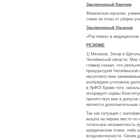
Заключенный Каргиев
Физическое насилие, унижен
спине за отказ от уборки у
Заключенный Ульянов
«Растяжка» в медицинском 
РЕЗЮМЕ
1) Механов, Зяхор и Щегол
Челябинской области. Мне 
главка) сказал, что увольня
прокуратурой Челябинской 
несоответствии занимаемым
возбуждено уголовное дело
в УрФО! Кроме того, начал
игнорирует нормы Конститу
препятствуя мне в допуске
является дополнительным 
Так как ситуация с жалоба
вышла на перове место по н
тотальную неграмотность р
юридическом плане, либо ка
вседозволенности. Своим д