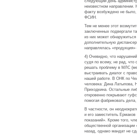
следующий день администра
неизвестном направлении. Н
факту возбуждено не было,
ФСИН.
Тем не менее этот возмути
заключенных подвергали та
из них может обнаружиться
дополнительную диспансер
направлялась «продукция» 
4) Очевидно, что нарушени
судя по всему, не рад, что
решать проблему в МЛС (м
выстраивать диалог с прав
нашей работе. В ОНК по Че
человека: Дина Латыпова, 
Приходкина. Остальные ли
откровенно покрывают гуфс
помогая фабриковать дела,
В частности, он неоднокра
и его заместитель Ермаков 
показаний». Кроме того, чл
общественной организации 
назад, однако мандат не сд