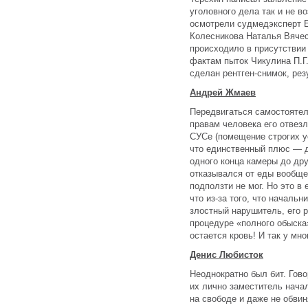
уголовного дела так и не во
осмотрели судмедэксперт Е
Колесникова Наталья Вячес
происходило в присутствии
фактам пыток Чикулина П.Г
сделан рентген-снимок, рез
Андрей Жмаев
Передвигаться самостоятел
правам человека его отвезл
СУСе (помещение строгих 
что единственный плюс — д
одного конца камеры до дру
отказывался от еды вообще
подползти не мог. Но это в
что из-за того, что началь
злостный нарушитель, его 
процедуре «полного обыска».
остается кровь! И так у мног
Денис Любисток
Неоднократно был бит. Гов
их лично заместитель начал
на свободе и даже не обви