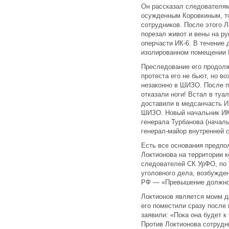
Он рассказал следователям
осужденным Коровкиным, то
сотрудников. После этого Л
порезал живот и вены на ру
оперчасти ИК-6. В течение
изолированном помещении И
Преследование его продолж
протеста его не бьют, но 
незаконно в ШИЗО. После 
отказали ноги! Встал в туа
доставили в медсанчасть И
ШИЗО. Новый начальник ИК-
генерала Турбанова (начал
генерал-майор внутренней
Есть все основания предпол
Локтионова на территории к
следователей СК УрФО, по 
уголовного дела, возбужден
РФ — «Превышение должно
Локтионов является моим 
его поместили сразу после
заявили: «Пока она будет к
Против Локтионова сотруд