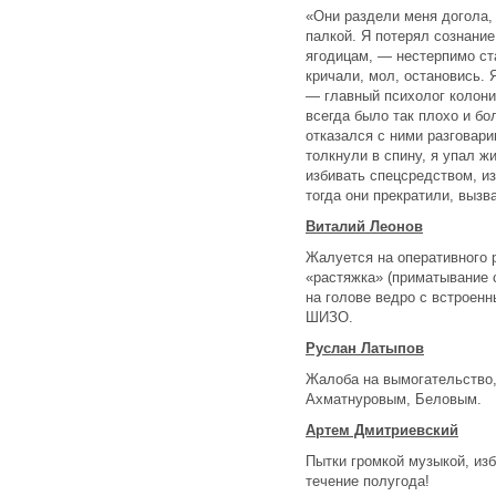
«Они раздели меня догола, 
палкой. Я потерял сознание
ягодицам, — нестерпимо ст
кричали, мол, остановись. 
— главный психолог колони
всегда было так плохо и б
отказался с ними разговари
толкнули в спину, я упал ж
избивать спецсредством, из
тогда они прекратили, вызв
Виталий Леонов
Жалуется на оперативного 
«растяжка» (приматывание 
на голове ведро с встроен
ШИЗО.
Руслан Латыпов
Жалоба на вымогательство,
Ахматнуровым, Беловым.
Артем Дмитриевский
Пытки громкой музыкой, из
течение полугода!