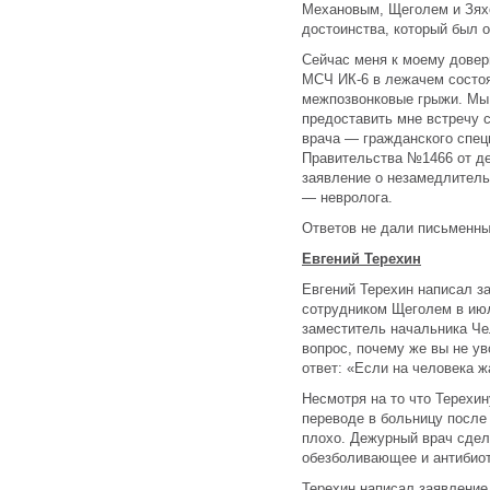
Механовым, Щеголем и Зяхо
достоинства, который был 
Сейчас меня к моему довер
МСЧ ИК-6 в лежачем состо
межпозвонковые грыжи. Мы 
предоставить мне встречу 
врача — гражданского спец
Правительства №1466 от де
заявление о незамедлитель
— невролога.
Ответов не дали письменны
Евгений Терехин
Евгений Терехин написал з
сотрудником Щеголем в ию
заместитель начальника Че
вопрос, почему же вы не у
ответ: «Если на человека ж
Несмотря на то что Терехин
переводе в больницу после 
плохо. Дежурный врач сдел
обезболивающее и антибиот
Терехин написал заявление