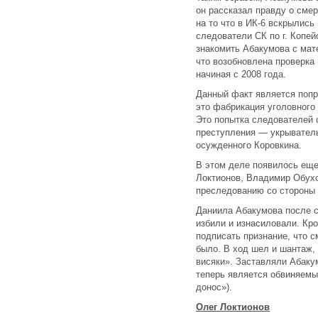
он рассказал правду о смер
на то что в ИК-6 вскрылись
следователи СК по г. Коп
знакомить Абакумова с мат
что возобновлена проверка
начиная с 2008 года.
Данный факт является попр
это фабрикация уголовного
Это попытка следователей 
преступления — укрывател
осужденного Коровкина.
В этом деле появилось еще
Локтионов, Владимир Обухо
преследованию со стороны
Даниила Абакумова после с
избили и изнасиловали. Кро
подписать признание, что с
было. В ход шел и шантаж, 
висяки». Заставляли Абакум
теперь является обвиняемы
донос»).
Олег Локтионов