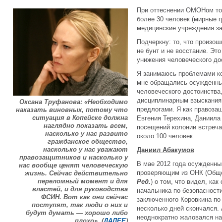
При оттеснении ОМОНом то
более 30 человек (мирные 
медицинские учреждения з
Подчеркну: то, что произош
не бунт и не восстание. Эт
унижения человеческого до
Я занимаюсь проблемами ко
мне обращались осужденны
человеческого достоинства
дисциплинарным взыскани
Оксана Труфанова: «Необходимо
предлогами. Я как правоза
наказать виновных, потому что
ситуация в Копейске должна
Евгения Терехина, Даниила
наглядно показать всем,
посещений колонии встреча
насколько у нас развито
около 100 человек.
гражданское общество,
насколько у нас уважают
Даниил Абакумов
правозащитников и насколько у
В мае 2012 года осужденны
нас вообще ценят человеческую
проверяющим из ОНК (Общ
жизнь. Сейчас действительно
переломный момент и для
Ред.
) о том, что видел, ка
властей, и для руководства
начальника по безопасности
ФСИН. Вот как они сейчас
заключенного Коровкина по 
поступят, так люди о них и
несколько дней скончался.
будут думать — хорошо либо
неоднократно жаловался на
плохо». (
ДАЛЕЕ
)