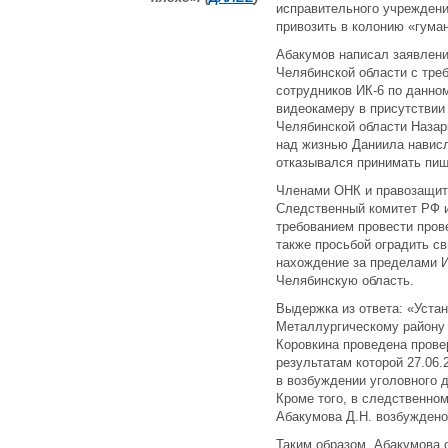
исправительного учреждения
привозить в колонию «гума
Абакумов написал заявлени
Челябинской области с тре
сотрудников ИК-6 по данном
видеокамеру в присутстви
Челябинской области Назарк
над жизнью Даниила нависл
отказывался принимать пищу
Членами ОНК и правозащит
Следственный комитет РФ 
требованием провести пров
также просьбой оградить с
нахождение за пределами 
Челябинскую область.
Выдержка из ответа: «Уста
Металлургическому району 
Коровкина проведена прове
результатам которой 27.06.
в возбуждении уголовного д
Кроме того, в следственном
Абакумова Д.Н. возбуждено
Таким образом, Абакумова о