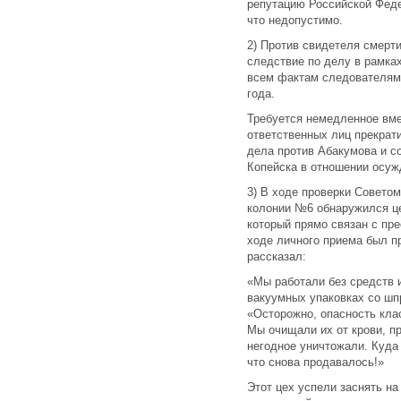
репутацию Российской Феде
что недопустимо.
2) Против свидетеля смерт
следствие по делу в рамках
всем фактам следователями
года.
Требуется немедленное вме
ответственных лиц прекра
дела против Абакумова и с
Копейска в отношении осуж
3) В ходе проверки Советом
колонии №6 обнаружился це
который прямо связан с пр
ходе личного приема был п
рассказал:
«Мы работали без средств 
вакуумных упаковках со шп
«Осторожно, опасность кла
Мы очищали их от крови, п
негодное уничтожали. Куда
что снова продавалось!»
Этот цех успели заснять н