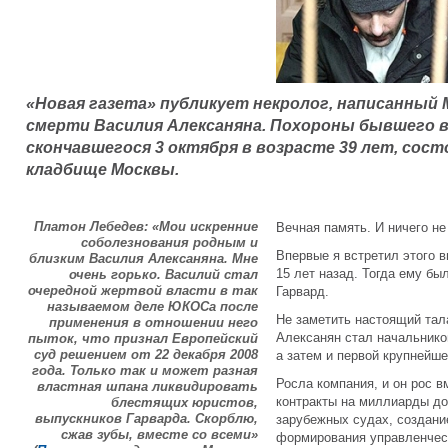
«Новая газета» публикует некролог, написанный
смерти Василия Алексаняна. Похороны бывшего 
скончавшегося 3 октября в возрасте 39 лет, сост
кладбище Москвы.
Платон Лебедев: «Мои искренние
Вечная память. И ничего
соболезнования родным и
Впервые я встретил этого в
близким Василия Алексаняна. Мне
15 лет назад. Тогда ему был
очень горько. Василий стал
очередной жертвой власти в так
Гарвард.
называемом деле ЮКОСа после
Не заметить настоящий тал
применения в отношении него
Алексанян стал начальник
пыток, что признал Европейский
суд решением от 22 декабря 2008
а затем и первой крупнейш
года. Только так и может разная
Росла компания, и он рос 
властная шпана ликвидировать
контракты на миллиарды до
блестящих юристов,
выпускников Гарварда. Скорблю,
зарубежных судах, создани
сжав зубы, вместе со всеми»
формирования управленческ