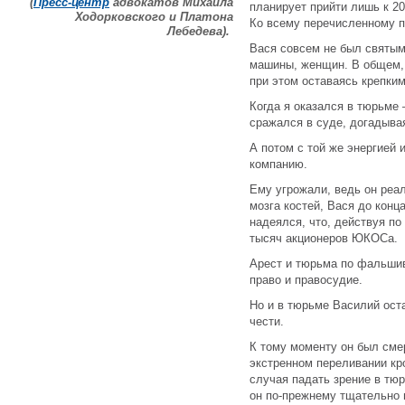
(
Пресс-центр
адвокатов Михаила
планирует прийти лишь к 201
Ходорковского и Платона
Ко всему перечисленному п
Лебедева).
Вася совсем не был святым
машины, женщин. В общем, 
при этом оставаясь крепк
Когда я оказался в тюрьме
сражался в суде, догадывая
А потом с той же энергией
компанию.
Ему угрожали, ведь он реа
мозга костей, Вася до конц
надеялся, что, действуя по
тысяч акционеров ЮКОСа.
Арест и тюрьма по фальшив
право и правосудие.
Но и в тюрьме Василий ос
чести.
К тому моменту он был сме
экстренном переливании кр
случая падать зрение в тю
он по-прежнему тщательно 