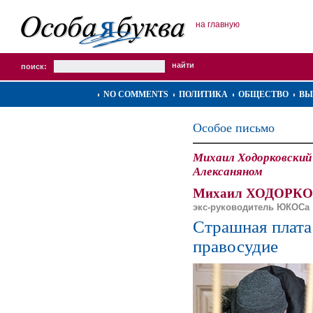
на главную
поиск:
NO COMMENTS
ПОЛИТИКА
ОБЩЕСТВО
ВЫ
Особое письмо
Михаил Ходорковский
Алексаняном
Михаил ХОДОРК
экс-руководитель ЮКОСа
Страшная плата 
правосудие