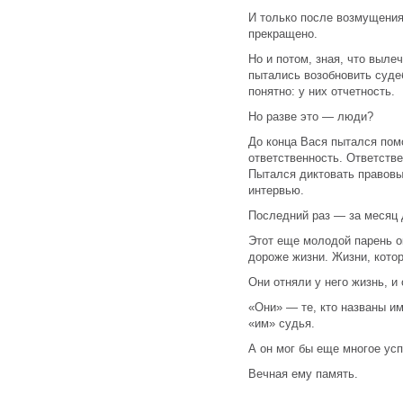
И только после возмущени
прекращено.
Но и потом, зная, что выле
пытались возобновить суде
понятно: у них отчетность.
Но разве это — люди?
До конца Вася пытался пом
ответственность. Ответстве
Пытался диктовать правовы
интервью.
Последний раз — за месяц 
Этот еще молодой парень о
дороже жизни. Жизни, кото
Они отняли у него жизнь, и
«Они» — те, кто названы и
«им» судья.
А он мог бы еще многое ус
Вечная ему память.