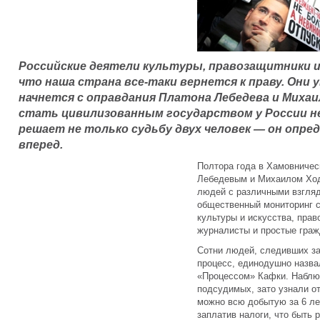
Российские деятели культуры, правозащитники 
что наша страна все-таки вернется к праву. Они
начнется с оправдания Платона Лебедева и Михаи
стать цивилизованным государством у России не
решает не только судьбу двух человек — он опре
вперед.
Полтора года в Хамовничес
Лебедевым и Михаилом Ход
людей с различными взгля
общественный мониторинг с
культуры и искусства, прав
журналисты и простые граж
Сотни людей, следивших за
процесс, единодушно назва
«Процессом» Кафки. Наблю
подсудимых, зато узнали от
можно всю добытую за 6 ле
заплатив налоги, что быть