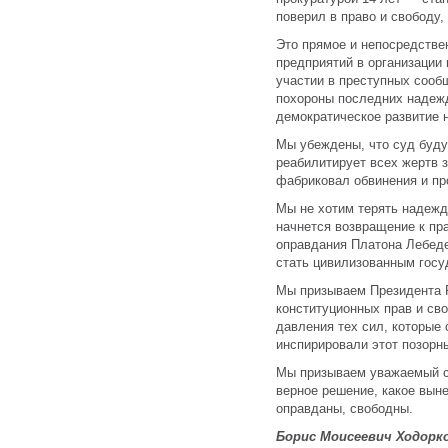
поверил в право и свободу,
Это прямое и непосредстве
предприятий в организации
участии в преступных сооб
похороны последних надежд
демократическое развитие 
Мы убеждены, что суд буду
реабилитирует всех жертв з
фабриковал обвинения и пр
Мы не хотим терять надежд
начнется возвращение к пра
оправдания Платона Лебед
стать цивилизованным госу
Мы призываем Президента Р
конституционных прав и св
давления тех сил, которые
инспирировали этот позорн
Мы призываем уважаемый с
верное решение, какое вын
оправданы, свободны.
Борис Моисеевич Ходорк