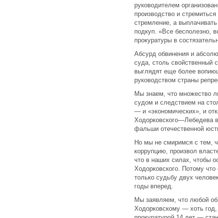
руководителем организован
производство и стремиться
стремление, а выплачивать
подкуп. «Все бесполезно, 
прокуратуры в состязатель
Абсурд обвинения и абсолю
суда, столь свойственный 
выглядят еще более вопию
руководством страны репре
Мы знаем, что множество л
судом и следствием на сто
— и «экономических», и от
Ходорковского—Лебедева в
фальши отечественной юст
Но мы не смиримся с тем, 
коррупцию, произвол власт
что в наших силах, чтобы 
Ходорковского. Потому что
только судьбу двух челове
годы вперед.
Мы заявляем, что любой об
Ходорковскому — хоть год, 
прокуратурой 14 лет — ста