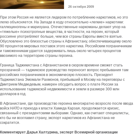
26 октября 2009
При этом Россия не является лидером по потреблению наркотиков, но это
легко объясняется. На Западе в ходу относительно «легкие» наркотики:
галлюциногены и марихуана. Отечественные наркоманы делают упор на
«тяжелые» психотропные вещества, в частности, на героин, который
россияне употребляют больше, чем все страны Европы вместе взятые.
Обусловлено это близостью страны к Афганистану, обеспечивающему около
90 процентов мировых поставок этого наркотика. Российским пограничникам
и таможенникам удается задерживать лишь около четырех процентов
ввозимого на территорию страны героина.
Граница Таджикистана с Афганистаном в скором времени сможет стать
прозрачной — таджикское руководство переносит вопрос пребывания там
российских пограничников в экономическую плоскость. Президент
Таджикистана Эмомали Рахмонов, прибывший в Москву на переговоры с
Дмитрием Медведевым, намерен обсудить вопрос о плате России за
использование таджикской недвижимости и земли в размере 300 млн
долларов в год.
В Афганистане, где производство героина многократно возросло после ввода
войск НАТО и прихода к власти Хамида Карзая, продолжается кризис,
связанный с президентскими выборами. Однако, как считают специалисты,
кто бы ни возглавил страну, экспорт наркотиков из Афганистана не
сократится.
Комментирует Дарья Халтурина, эксперт Всемирной организации