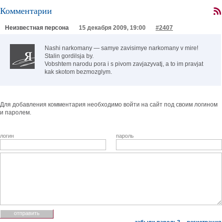
Комментарии
Неизвестная персона
15 декабря 2009, 19:00
#2407
Nashi narkomany — samye zavisimye narkomany v mire!
Stalin gordilsja by.
Vobshtem narodu pora i s pivom zavjazyvatj, a to im pravjat
kak skotom bezmozglym.
Для добавления комментария необходимо войти на сайт под своим логином
и паролем.
логин
пароль