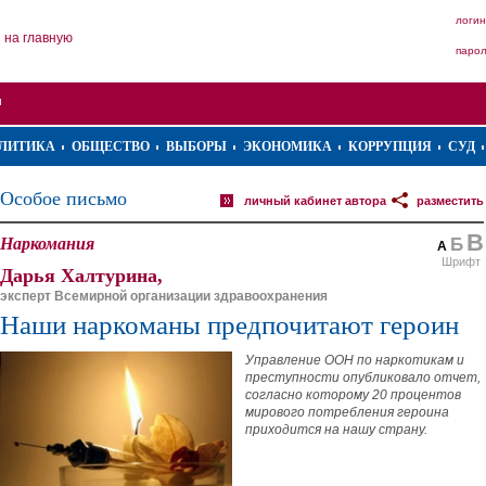
логин
на главную
паро
ЛИТИКА
ОБЩЕСТВО
ВЫБОРЫ
ЭКОНОМИКА
КОРРУПЦИЯ
СУД
Особое письмо
личный кабинет автора
разместить
В
Наркомания
Б
А
Шрифт
Дарья Халтурина,
эксперт Всемирной организации здравоохранения
Наши наркоманы предпочитают героин
Управление ООН по наркотикам и
преступности опубликовало отчет,
согласно которому 20 процентов
мирового потребления героина
приходится на нашу страну.