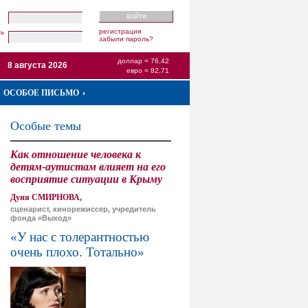
регистрация
ль
забыли пароль?
доллар = 76,42
8 августа 2026
евро = 82,71
ОСОБОЕ ПИСЬМО
Особые темы
Как отношение человека к
детям-аутистам влияет на его
восприятие ситуации в Крыму
Дуня СМИРНОВА,
сценарист, кинорежиссер, учредитель
фонда «Выход»
«У нас с толерантностью
очень плохо. Тотально»