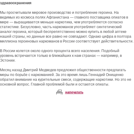
здравоохранения
Мы просчитывали мировое производство и потребление героина. На
видимых из космоса полях Афганистана — главного поставщика опиатов в
мире — выращивается меньше наркотика, чем употребляется согласно
статистике. Безусловно, часть наркоманов употребляет синтетический
аналог героина, который беспрепятственно можно купить в любой аптеке
нашей страны, но данные все равно не совпадают. Однако цифра в полтора
миллиона героиновых наркоманов в России соответствует действительности.
В России колется около одного процента всего населения. Подобный
уровень встречается только в ближайших к нам странах — например, в
Эстонии.
Месяц назад Дмитрий Медведев предложил общественности предлагать
меры по борьбе с наркоманией. За это время лишь Геннадий Онищенко
обратил внимание на курительные смеси, содержащие наркотики. Но это не
основной вопрос. Главной проблемой были и остаются опиаты.
напечатать