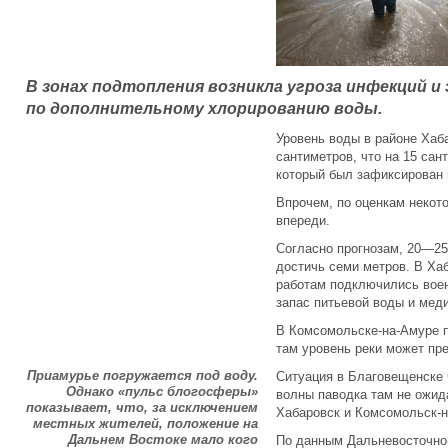
В зонах подтопления возникла угроза инфекций 
по дополнительному хлорированию воды.
Уровень воды в районе Хаба
сантиметров, что на 15 са
который был зафиксирован 
Впрочем, по оценкам некот
впереди.
Согласно прогнозам, 20—25
достичь семи метров. В Ха
работам подключились воен
запас питьевой воды и мед
В Комсомольске-на-Амуре п
там уровень реки может пр
Приамурье погружается под воду.
Ситуация в Благовещенске 
Однако «пульс блогосферы»
волны паводка там не ожид
показывает, что, за исключением
Хабаровск и Комсомольск-н
местных жителей, положение на
Дальнем Востоке мало кого
По данным Дальневосточног