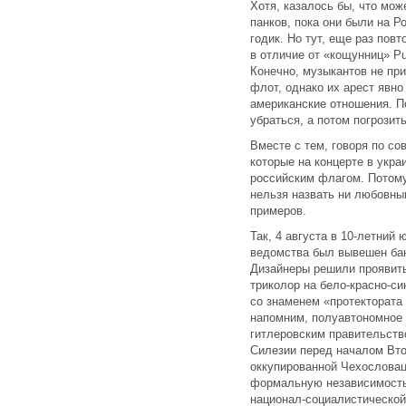
Хотя, казалось бы, что мо
панков, пока они были на Р
годик. Но тут, еще раз пов
в отличие от «кощунниц» P
Конечно, музыкантов не пр
флот, однако их арест явно
американские отношения. П
убраться, а потом погрозит
Вместе с тем, говоря по со
которые на концерте в укра
российским флагом. Потому
нельзя назвать ни любовны
примеров.
Так, 4 августа в 10-летний
ведомства был вывешен бан
Дизайнеры решили проявить
триколор на бело-красно-с
со знаменем «протектората
напомним, полуавтономное 
гитлеровским правительств
Силезии перед началом Вто
оккупированной Чехословац
формальную независимость
национал-социалистической