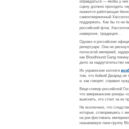
оправдаться — якобы у них
сцену должно проходить че
окажется работающая бензо
самоотверженный Хасселхо
поддержать. Как бы то ни 
российский флаг, Хасселхо
наверное, традиция…
Однако и российские офици
репертуаре. Они не рискнул
полосатой империей, задер
как Bloodhound Gang покин
дело за надругательство н
Их украинские коллеги
воз
том, что бойкий Джаред не 
и, как говорят, справил ну
Вице-спикер российской Го
что американские рокеры «о
выяснить, кто стоит за их
Не исключено, что следств
которые, сговорившись с ми
на рок-фестиваль империал
называемую панк-группу Bl