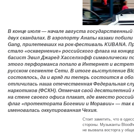
В конце июля — начале августа государственный 
двух скандалах. В аэропорту Анапы казаки побил
Gang, прилетевших на рок-фестиваль KUBANA. П
стало «осквернение» российского флага на концер
басист Эвил Джаред Хасселхофф символически п
этого перформанса попало в Интернет и встрет
русском сегменте Сети. В итоге выступление Blo
состоялось, да и вряд ли теперь состоится в об
отличилась наша отечественная Федеральная сл
наркотиков (ФСКН). Отмечая свой десятилетний
на стене своего офиса плакат, где вместо росси
флаг «протектората Богемии и Моравии» — так в 
именовалась оккупированная Чехия.
Стоит заметить, что в одес
стороны. Музыканты Bloodho
не вызвала восторга у общ