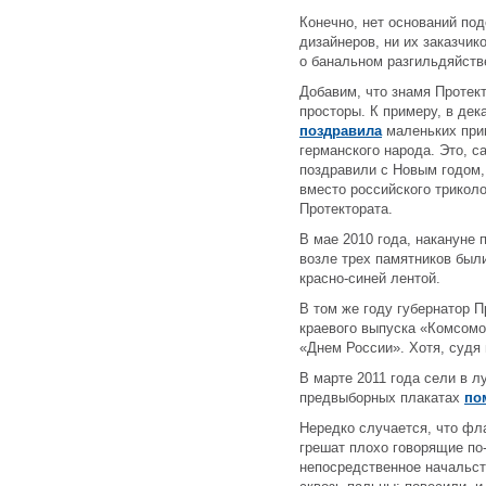
Конечно, нет оснований под
дизайнеров, ни их заказчик
о банальном разгильдяйстве
Добавим, что знамя Протект
просторы. К примеру, в де
поздравила
маленьких при
германского народа. Это, с
поздравили с Новым годом,
вместо российского триколо
Протектората.
В мае 2010 года, накануне 
возле трех памятников бы
красно-синей лентой.
В том же году губернатор 
краевого выпуска «Комсом
«Днем России». Хотя, судя 
В марте 2011 года сели в л
предвыборных плакатах
по
Нередко случается, что фл
грешат плохо говорящие по-
непосредственное начальст