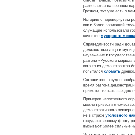
сквозь пальцы: повесили, и
развевается на военном пар
Грозном, тут уже есть о че
Историю с перевернутым ро
как и более вопиющий случ
служащие использовали го
качестве
мусорного мешк
Справедливости ради добав
должностные лица и муниц
неуважение к государственн
разгона «Русского марша» 
кого-то из демонстрантов б
попытался
сломать
древко
Согласитесь, трудно вообра
время разгона демонстрации
примется топтать звездно
Примеров непотребного об
можно привести множество.
демонстративного осквернен
не в страхе
уголовного на
государственному флагу ра
вызывают более сильные чу
Это касается даже тех, кто