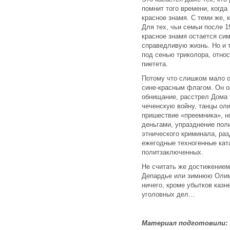
помнит того времени, когда
красное знамя. С теми же, 
Для тех, чьи семьи после 1
красное знамя остается си
справедливую жизнь. Но и т
под сенью триколора, относ
пиетета.
Потому что слишком мало о
сине-красным флагом. Он о
обнищание, расстрел Дома 
чеченскую войну, танцы ол
пришествие «преемника», н
деньгами, упразднение поли
этнического криминала, ра
ежегодные техногенные кат
политзаключенных.
Не считать же достижением
Депардье или зимнюю Олимп
ничего, кроме убытков казн
уголовных дел…
Материал подготовили: