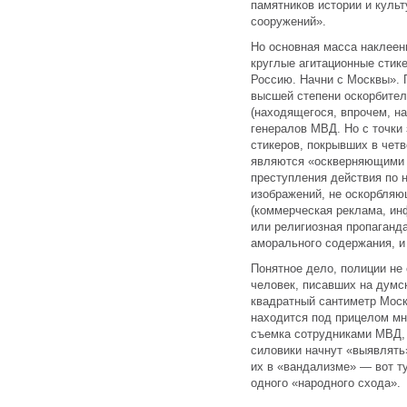
памятников истории и куль
сооружений».
Но основная масса наклеенн
круглые агитационные стик
Россию. Начни с Москвы». П
высшей степени оскорбител
(находящегося, впрочем, на
генералов МВД. Но с точки 
стикеров, покрывших в четв
являются «оскверняющими 
преступления действия по 
изображений, не оскорбляю
(коммерческая реклама, и
или религиозная пропаганд
аморального содержания, и 
Понятное дело, полиции не
человек, писавших на думс
квадратный сантиметр Моск
находится под прицелом мн
съемка сотрудниками МВД, 
силовики начнут «выявлять»
их в «вандализме» — вот ту
одного «народного схода».