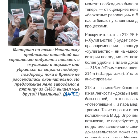
момент необходимо было от
теперь — от сценариев нен
«бархатные революции» в В
нас отбивают уголовными 
процессами.
Раскрутить статью 212 УК 
(«Хулиганство») будет сло
правоприменении — фактура
Материал по теме: Навальному
«хулиганство», ни на «масс
предложили последний раз
история последних лет пока
хорошенько подумать: воевать с
более удобны в плане доказ
«жуликами и ворами» или
— 318-я («Применение наси
убраться из страны подобру-
214-я («Вандализм»). Уголо
поздорову, пока в Кремле не
анонсированы.
рассердились окончательно. Но
предложение явно запоздало: в
318-я — наилюбимейшая при
пятницу из СИЗО вышел уже
из-за легкости «доказывани
другой Навальный. (
ДАЛЕЕ
)
базы по ней, — это показан
«потерпевшим», и пара мед
травмы. Такие справки с л
поликлиника МВД. Впрочем,
возможно, не потребуется 
не делало заявлений о сво
доказательством может стат
полицейского погон. Именн