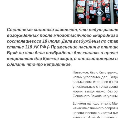
Столичные силовики заявляют, что ведут рассле
возбужденных после многотысячного «народного 
состоявшегося 18 июля. Дела возбуждены по стат
статье 318 УК РФ («Применение насилия в отнош
Вряд ли эти дела возбуждены для «палок» и проч
неприятная для Кремля акция, и оппозиционерам
сделать что-то неприятное.
Наверное, было бы странно
новых уголовных дел. Ведь
весьма сомнительнее с точ
унизительные с точки зрен
мэрии, выйдя мирно, без ор
Основного Закона на улицы 
18 июля на подступах к Ма
ненасильственного сопроти
неповиновения в чистом вид
канонах. И это была успеш