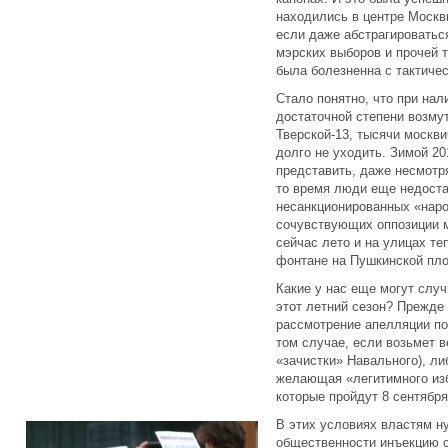
находились в центре Москв
если даже абстрагироватьс
мэрских выборов и прочей 
была болезненна с тактичес
Стало понятно, что при нал
достаточной степени возмут
Тверской-13, тысячи москви
долго не уходить. Зимой 2
представить, даже несмотр
то время люди еще недоста
несанкционированных «наро
сочувствующих оппозиции м
сейчас лето и на улицах те
фонтане на Пушкинской пл
Какие у нас еще могут слу
этот летний сезон? Прежде 
рассмотрение апелляции по 
том случае, если возьмет 
«зачистки» Навального), ли
желающая «легитимного изб
которые пройдут 8 сентября
В этих условиях властям н
общественности инъекцию ст