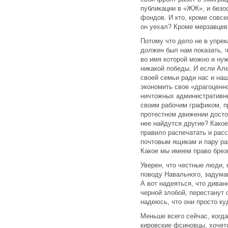
публикации в «ЖЖ», и безо
фондов. И кто, кроме совсе
он уехал? Кроме мерзавцев,
Потому что дело не в упрек
должен был нам показать, ч
во имя которой можно и нуж
никакой победы. И если Ал
своей семьи ради нас и на
экономить свое «драгоценно
ничтожных административны
своим рабочим графиком, п
протестном движении достой
нее найдутся другие? Какое
правило распечатать и рас
почтовым ящикам и пару раз
Какое мы имеем право брез
Уверен, что честные люди,
поводу Навального, задума
А вот надеяться, что дива
черной злобой, перестанут
надеюсь, что они просто ку
Меньше всего сейчас, когд
кировские фсиновцы, хочетс