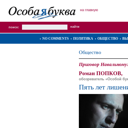
на главную
поиск:
NO COMMENTS
ПОЛИТИКА
ОБЩЕСТВО
ВЫ
Общество
Приговор Навальному:
Роман ПОПКОВ,
обозреватель «Особой бу
Пять лет лишен