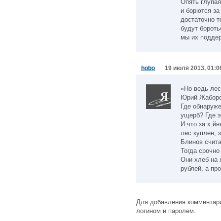
Опять глупая
и борются за
достаточно т
будут бороть
мы их подде
hobo
19 июля 2013, 01:0
«Но ведь лес
Юрий Жаборов
Где обнаруж
ущерб? Где э
И что за х.й
лес куплен, 
Блинов счита
Тогда срочно
Они хлеб на 
рублей, а пр
Для добавления комментари
логином и паролем.