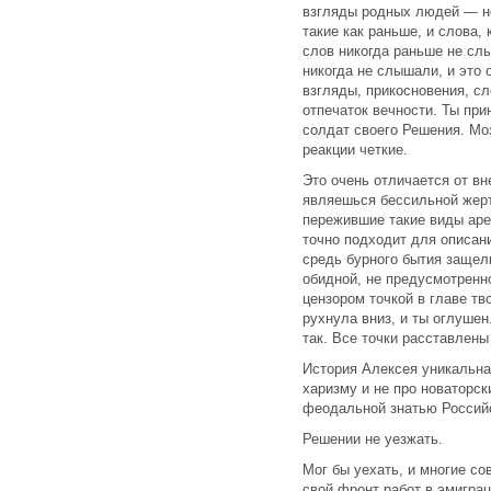
взгляды родных людей — не
такие как раньше, и слова,
слов никогда раньше не сл
никогда не слышали, и это 
взгляды, прикосновения, с
отпечаток вечности. Ты пр
солдат своего Решения. Мо
реакции четкие.
Это очень отличается от вне
являешься бессильной жерт
пережившие такие виды аре
точно подходит для описани
средь бурного бытия защелк
обидной, не предусмотренно
цензором точкой в главе т
рухнула вниз, и ты оглушен
так. Все точки расставлены
История Алексея уникальна
харизму и не про новаторс
феодальной знатью Российс
Решении не уезжать.
Мог бы уехать, и многие с
свой фронт работ в эмигра