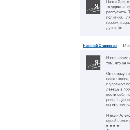
Почти Христо
то украл и н
распускать. 
политика. Г
героем и сра
дурак же.
Николай Ставрогин
18 и
И кто, кроме
том, что он 
= = = =
Он потому то
ваша голова,
и упрекнут п
лезешь в пр
вести себя н
революционер
вы его нам р
И если Алекс
своей семьи 
= = = =