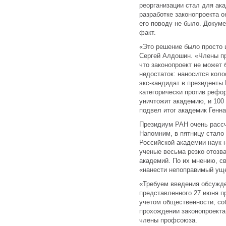
реорганизации стал для ак
разработке законопроекта о
его поводу не было. Докум
факт.
«Это решение было просто
Сергей Алдошин. «Члены пр
что законопроект не может 
недостаток: наносится кол
экс-кандидат в президенты
категорически против рефо
уничтожит академию, и 100 
подвел итог академик Генн
Президиум РАН очень рассч
Напомним, в пятницу стало
Российской академии наук 
ученые весьма резко отозв
академий. По их мнению, с
«нанести непоправимый ущ
«Требуем введения обсужде
представленного 27 июня п
учетом общественности, со
прохождении законопроекта
члены профсоюза.