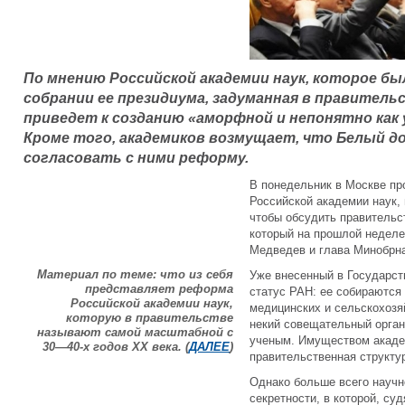
По мнению Российской академии наук, которое бы
собрании ее президиума, задуманная в правитель
приведет к созданию «аморфной и непонятно как 
Кроме того, академиков возмущает, что Белый д
согласовать с ними реформу.
В понедельник в Москве пр
Российской академии наук, 
чтобы обсудить правительс
который на прошлой неделе
Медведев и глава Минобрн
Материал по теме: что из себя
Уже внесенный в Государст
представляет реформа
статус РАН: ее собираются
Российской академии наук,
медицинских и сельскохозя
которую в правительстве
некий совещательный орган
называют самой масштабной с
ученым. Имуществом акаде
30—40-х годов XX века. (
ДАЛЕЕ
)
правительственная структу
Однако больше всего научн
секретности, в которой, су