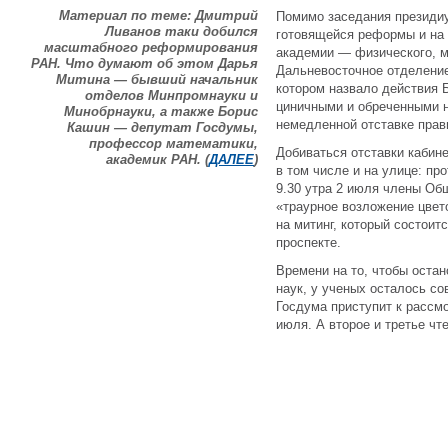
Материал по теме: Дмитрий
Помимо заседания президи
Ливанов таки добился
готовящейся реформы и на 
масштабного реформирования
академии — физического, м
РАН. Что думают об этом Дарья
Дальневосточное отделение
Митина — бывший начальник
котором назвало действия 
отделов Минпромнауки и
циничными и обреченными н
Минобрнауки, а также Борис
немедленной отставке прав
Кашин — депутат Госдумы,
профессор математики,
Добиваться отставки кабин
академик РАН. (
ДАЛЕЕ
)
в том числе и на улице: пр
9.30 утра 2 июля члены Об
«траурное возложение цвет
на митинг, который состоит
проспекте.
Времени на то, чтобы оста
наук, у ученых осталось с
Госдума приступит к рассм
июля. А второе и третье чт