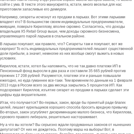
сойти с ума. В тексте этого манускрипта, кстати, много веселья для нас
приготовили запасливые его демиурги.
Например, сигареты исчезнут из продажи в ларьках. Вот этими ларьками
владеет кто? В большинстве своем индивидуальные предприниматели,
живущие, поверьте Кириллову, вполне скромно. Согласитесь, что доходы
владельцев X5 Retail Group выше, чем доходы скромного бизнесмена,
управляющего парой ларьков в спальном районе.
В ларьках покупают, как правило, что? Сигареты там и покупают, вот же
сюрприз! То есть индивидуальных предпринимателей лишают существенной
доли прибыли, а значит, немногие из них вообще смогут выжить в новых
условиях.
Кириллов, кстати, хотел бы напомнить, что не так давно платежи ИП в
Пенсионный фонд выросли в два раза и составили 35 665 рублей против
прежних 17 208 рублей. Разумеется, платежи эти и раньше повышали
ежегодно, но куда гуманнее все-таки. Тем временем по данным на 1 февраля
2013 года в России всего за два месяца закрылись 5 процентов ИП. Как
подозревает Кириллов, изъятие сигарет из продажи в ларьках сделает эти
цифры куда внушительнее.
Итак, что получается? Во-первых, закон, вроде бы принятый ради благих
целей, лишает курильщиков хорошего способа бросить вредную привычку.
Во-вторых, закон усугубляет дискриминацию малого бизнеса, что Кириллова,
сурового правого либерала, решительно настораживает.
Ну а что вы хотели? Вы серьезно ждали продуманных законов от нынешних
депутатов? От них не дождетесь. Поэтому марш на выборы! Вот, в