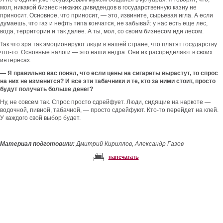
мол, никакой бизнес никаких дивидендов в государственную казну не
приносит. Основное, что приносит, — это, извините, сырьевая игла. А если
думаешь, что газ и нефть типа кончатся, не забывай: у нас есть еще лес,
вода, территории и так далее. А ты, мол, со своим бизнесом иди лесом.
Так что зря так эмоционируют люди в нашей стране, что платят государству
что-то. Основные налоги — это наши недра. Они их распределяют в своих
интересах.
— Я правильно вас понял, что если цены на сигареты вырастут, то спрос
на них не изменится? И все эти табачники и те, кто за ними стоит, просто
будут получать больше денег?
Ну, не совсем так. Спрос просто сдрейфует. Люди, сидящие на наркоте —
водочной, пивной, табачной, — просто сдрейфуют. Кто-то перейдет на клей.
У каждого свой выбор будет.
Материал подготовили:
Дмитрий Кириллов, Александр Газов
напечатать