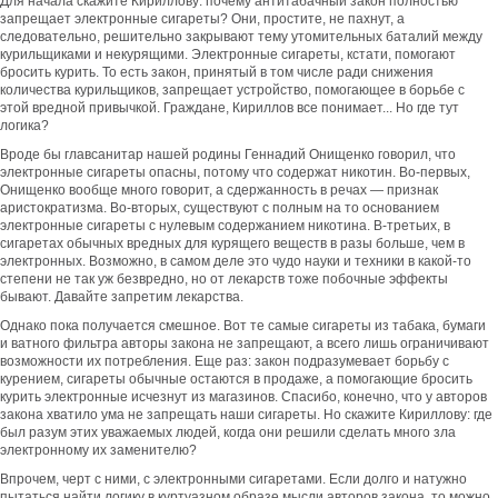
Для начала скажите Кириллову: почему антитабачный закон полностью
запрещает электронные сигареты? Они, простите, не пахнут, а
следовательно, решительно закрывают тему утомительных баталий между
курильщиками и некурящими. Электронные сигареты, кстати, помогают
бросить курить. То есть закон, принятый в том числе ради снижения
количества курильщиков, запрещает устройство, помогающее в борьбе с
этой вредной привычкой. Граждане, Кириллов все понимает... Но где тут
логика?
Вроде бы главсанитар нашей родины Геннадий Онищенко говорил, что
электронные сигареты опасны, потому что содержат никотин. Во-первых,
Онищенко вообще много говорит, а сдержанность в речах — признак
аристократизма. Во-вторых, существуют с полным на то основанием
электронные сигареты с нулевым содержанием никотина. В-третьих, в
сигаретах обычных вредных для курящего веществ в разы больше, чем в
электронных. Возможно, в самом деле это чудо науки и техники в какой-то
степени не так уж безвредно, но от лекарств тоже побочные эффекты
бывают. Давайте запретим лекарства.
Однако пока получается смешное. Вот те самые сигареты из табака, бумаги
и ватного фильтра авторы закона не запрещают, а всего лишь ограничивают
возможности их потребления. Еще раз: закон подразумевает борьбу с
курением, сигареты обычные остаются в продаже, а помогающие бросить
курить электронные исчезнут из магазинов. Спасибо, конечно, что у авторов
закона хватило ума не запрещать наши сигареты. Но скажите Кириллову: где
был разум этих уважаемых людей, когда они решили сделать много зла
электронному их заменителю?
Впрочем, черт с ними, с электронными сигаретами. Если долго и натужно
пытаться найти логику в куртуазном образе мысли авторов закона, то можно