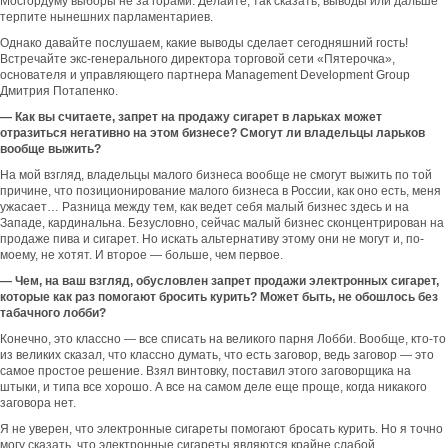
Мосгордуму выборы не за горами. Делайте, так сказать, выводы или дальше
терпите нынешних парламентариев.
Однако давайте послушаем, какие выводы сделает сегодняшний гость!
Встречайте экс-генерального директора торговой сети «Пятерочка»,
основателя и управляющего партнера Management Development Group
Дмитрия Потапенко.
—
Как вы считаете, запрет на продажу сигарет в ларьках может
отразиться негативно на этом бизнесе? Смогут ли владельцы ларьков
вообще выжить?
На мой взгляд, владельцы малого бизнеса вообще не смогут выжить по той
причине, что позиционирование малого бизнеса в России, как оно есть, меня
ужасает… Разница между тем, как ведет себя малый бизнес здесь и на
Западе, кардинальна. Безусловно, сейчас малый бизнес сконцентрирован на
продаже пива и сигарет. Но искать альтернативу этому они не могут и, по-
моему, не хотят. И второе — больше, чем первое.
—
Чем, на ваш взгляд, обусловлен
запрет продаж
и электронных сигарет,
которые как раз помогают бросить курить? Может быть, не обошлось без
табачного лобби?
Конечно, это классно — все списать на великого парня Лобби. Вообще, кто-то
из великих сказал, что классно думать, что есть заговор, ведь заговор — это
самое простое решение. Взял винтовку, поставил этого заговорщика на
штыки, и типа все хорошо. А все на самом деле еще проще, когда никакого
заговора нет.
Я не уверен, что электронные сигареты помогают бросать курить. Но я точно
могу сказать, что электронные сигареты являются крайне слабой