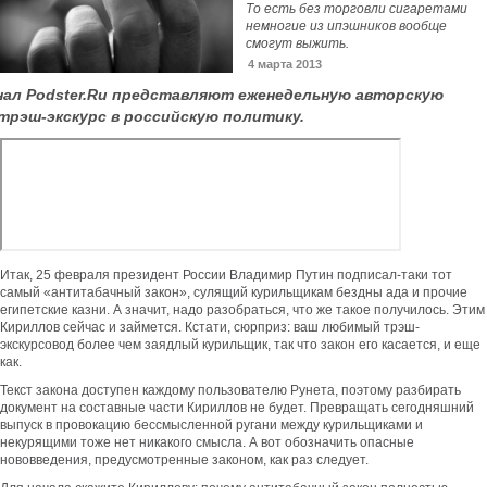
То есть без торговли сигаретами
немногие из ипэшников вообще
смогут выжить.
4 марта 2013
нал Podster.Ru представляют еженедельную авторскую
трэш-экскурс в российскую политику.
Итак, 25 февраля президент России Владимир Путин подписал-таки тот
самый «антитабачный закон», сулящий курильщикам бездны ада и прочие
египетские казни. А значит, надо разобраться, что же такое получилось. Этим
Кириллов сейчас и займется. Кстати, сюрприз: ваш любимый трэш-
экскурсовод более чем заядлый курильщик, так что закон его касается, и еще
как.
Текст закона доступен каждому пользователю Рунета, поэтому разбирать
документ на составные части Кириллов не будет. Превращать сегодняшний
выпуск в провокацию бессмысленной ругани между курильщиками и
некурящими тоже нет никакого смысла. А вот обозначить опасные
нововведения, предусмотренные законом, как раз следует.