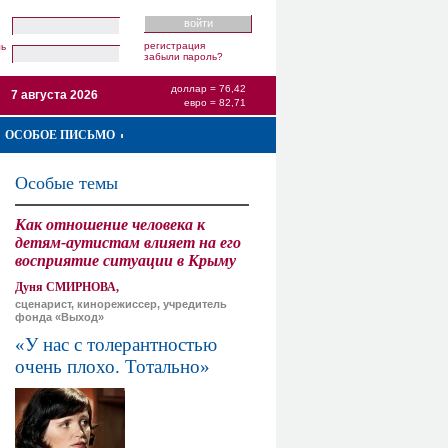
регистрация
ль
забыли пароль?
доллар = 76,42
7 августа 2026
евро = 82,71
ОСОБОЕ ПИСЬМО
Особые темы
Как отношение человека к
детям-аутистам влияет на его
восприятие ситуации в Крыму
Дуня СМИРНОВА,
сценарист, кинорежиссер, учредитель
фонда «Выход»
«У нас с толерантностью
очень плохо. Тотально»