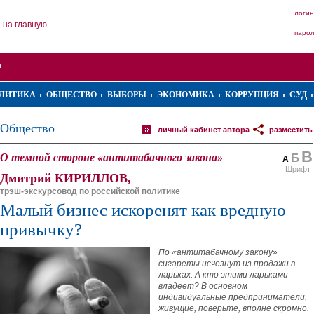
логин
на главную
паро
ЛИТИКА
ОБЩЕСТВО
ВЫБОРЫ
ЭКОНОМИКА
КОРРУПЦИЯ
СУД
Общество
личный кабинет автора
разместить
В
О темной стороне «антитабачного закона»
Б
А
Шрифт
Дмитрий КИРИЛЛОВ,
трэш-экскурсовод по российской политике
Малый бизнес искоренят как вредную
привычку?
По «антитабачному закону»
сигареты исчезнут из продажи в
ларьках. А кто этими ларьками
владеет? В основном
индивидуальные предприниматели,
живущие, поверьте, вполне скромно.