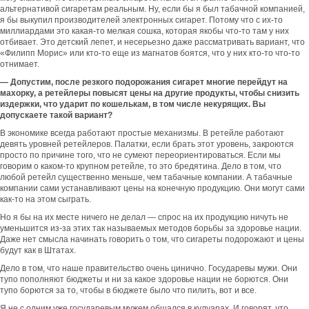
альтернативой сигаретам реальным. Ну, если бы я был табачной компанией,
я бы выкупил производителей электронных сигарет. Потому что с их-то
миллиардами это какая-то мелкая сошка, которая якобы что-то там у них
отбивает. Это детский лепет, и несерьезно даже рассматривать вариант, что
«Филипп Морис» или кто-то еще из магнатов боятся, что у них кто-то что-то
отнимает.
—
Допустим, после резкого подорожания сигарет многие перейдут на
махорку, а ретейлеры повысят цены на другие продукты, чтобы снизить
издержки, что ударит по кошелькам, в том числе некурящих. Вы
допускаете такой вариант?
В экономике всегда работают простые механизмы. В ретейле работают
девять уровней ретейлеров. Палатки, если брать этот уровень, закроются
просто по причине того, что не сумеют переориентироваться. Если мы
говорим о каком-то крупном ретейле, то это бредятина. Дело в том, что
любой ретейл существенно меньше, чем табачные компании. А табачные
компании сами устанавливают цены на конечную продукцию. Они могут сами
как-то на этом сыграть.
Но я бы на их месте ничего не делал — спрос на их продукцию ничуть не
уменьшится из-за этих так называемых методов борьбы за здоровье нации.
Даже нет смысла начинать говорить о том, что сигареты подорожают и цены
будут как в Штатах.
Дело в том, что наше правительство очень цинично. Государевы мужи. Они
тупо пополняют бюджеты и ни за какое здоровье нации не борются. Они
тупо борются за то, чтобы в бюджете было что пилить, вот и все.
Я не с одним уже государевым мужем общался в кулуарах. И говорят, что,