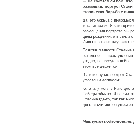
— Не кажется ли вам, что 
размещать портрет Сталин
сталинская борьба с ина
Да, это борьба с инакомысл
тоталитаризм. Я категориче
размещения портрета выбран
днем рождения, а в связи 
Именно в таких случаях я 
Позитив личности Сталина в
остальное — преступления,
угодно, но победа в войне 
этом все держится.
В этом случае портрет Ста
уместен и логически.
Кстати, у меня в Риге дост
Победы обычно. Я не считаю
Сталина где-то, так как мн
день, я считаю, он уместен.
Материал подготовили: