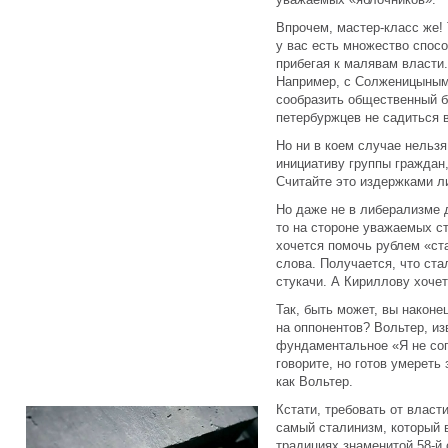
Впрочем, мастер-класс же!
у вас есть множество спосо
прибегая к малявам власти.
Например, с Солженицыным
сообразить общественный б
петербуржцев не садиться в
Но ни в коем случае нельзя
инициативу группы граждан
Считайте это издержками л
Но даже не в либерализме д
то на стороне уважаемых ст
хочется помочь рублем «ст
слова. Получается, что стал
стукачи. А Кириллову хоче
Так, быть может, вы наконе
на оппонентов? Вольтер, изв
фундаментальное «Я не сог
говорите, но готов умереть
как Вольтер.
Кстати, требовать от власт
самый сталинизм, который 
традициях знаменитой 58-й