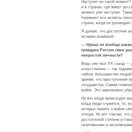
Наступит ли такой момент?
и в странах, где живут рус
момент уже наступил. Таки
понимают все аспекты личн
страна, когда он руководил.
Я думаю, что достаточно вз
истерии взаимной.
— Нужна ли вообще какая
граждане России сами раз
непростой личности?
Ведь уже был XX съезд — 
искусственно — так поднима
сейчас большинство людей 
зрения, что преступления б
государства. Самая главна
войне. Это невозможно убра
Но вот когда происходят м
когда люди глумятся, то, е
которых память о войне свя
отпора. Но вот считаю, чт
достаточной степени устак
позитивными и негативным