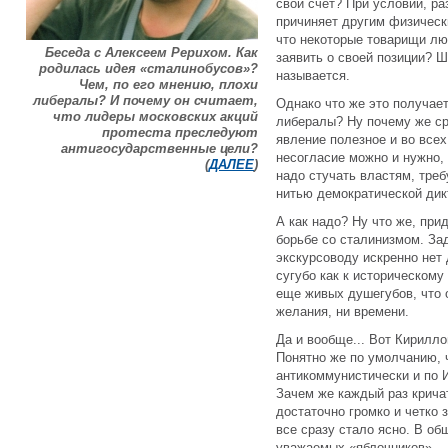
свой счет? При условии, ра
причиняет другим физическ
что некоторые товарищи лю
Беседа с Алексеем Рерихом. Как
заявить о своей позиции? Ш
родилась идея «сталинобусов»?
называется.
Чем, по его мнению, плохи
либералы? И почему он считает,
Однако что же это получает
что лидеры московских акций
либералы? Ну почему же ср
протеста преследуют
явление полезное и во все
антигосударственные цели?
несогласие можно и нужно, 
(
ДАЛЕЕ
)
надо стучать властям, треб
нитью демократической дик
А как надо? Ну что же, при
борьбе со сталинизмом. За
экскурсоводу искренно нет 
сугубо как к историческому
еще живых душегубов, что 
желания, ни времени.
Да и вообще... Вот Кирилло
Понятно же по умолчанию, 
антикоммунистически и по 
Зачем же каждый раз кричат
достаточно громко и четко 
все сразу стало ясно. В о
уважаемых «яблочников».