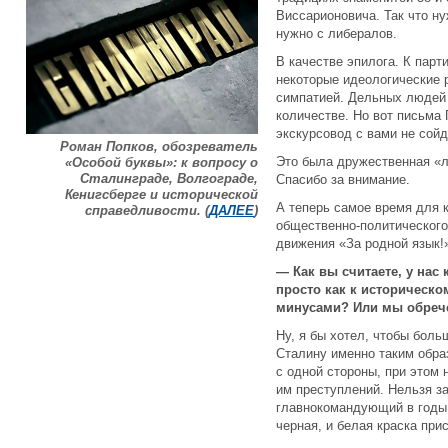
Виссарионовича. Так что ну
нужно с либералов.
В качестве эпилога. К парт
некоторые идеологические 
симпатией. Дельных людей 
количестве. Но вот письма П
экскурсовод с вами не сойд
Роман Попков, обозреватель
Это была дружественная «л
«Особой буквы»: к вопросу о
Сталинграде, Волгограде,
Спасибо за внимание.
Кенигсберге и исторической
А теперь самое время для 
справедливости. (
ДАЛЕЕ
)
общественно-политического
движения «За родной язык
— Как вы считаете, у нас 
просто как к историческо
минусами? Или мы обрече
Ну, я бы хотел, чтобы боль
Сталину именно таким обра
с одной стороны, при этом 
им преступлений. Нельзя з
главнокомандующий в годы 
черная, и белая краска при