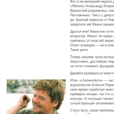
Вот и на минувшей неделе 
«Яблоко» Александр Кобрин
Вишнеский разразились гне
Полтавченко. Текст у депу
да. Краткий пересказ от Ки
запретите им! Иначе зашква
Друзья мои! Кириллов хотел
вопросом. Имеют ли право 
требовать от властей запр
Ответ очевиден — ни в коем
Такие дела.
Теперь вашему трэш-экскур
безусловно, достойные люд
не хотят понимать фундам
Давайте разбираться вмест
Итак, «сталинобусы» — час
журналистов Алексея Рериха
свое время отработал вмес
примерно четыре, так что 
изнутри. А ситуация такова
сочувствующих оплачивают 
Стало быть, какие проблем