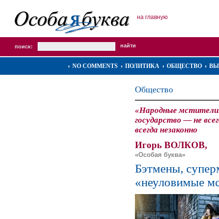
на главную
поиск:
NO COMMENTS
ПОЛИТИКА
ОБЩЕСТВО
ВЫ
Общество
«Народные мстители
государство — не все
всегда незаконно
Игорь ВОЛКОВ,
«Особая буква»
Бэтмены, супер
«неуловимые м