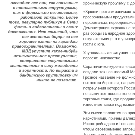
очевидна: все они, как связанные
хроническую проблему с до
с провластными структурами,
«Хрюши против» занимаютс
так и формально независимые,
просроченными продуктами,
работают открыто. Более
того, регулярно публикуя в Сети
перфомансы, переодевшись
фото- и видеоотчеты о своих
Демонстрации «хрюш» не вс
достижениях. Нет сомнений, что
раз борцы за народное здо
все активные борцы за все
покупательнице, а в униве
хорошее взяты на карандаш
гости с юга.
правоохранителями. Возможно,
МВД упустит какое-нибудь
Улучшилась ли ситуация на
незначительное преступление,
поросят, неизвестно.
совершенное «неуловимыми
мстителями» в силу молодости
Соратники-конкуренты «наш
и горячности. Но вырасти в
создали так называемый Мо
бандитскую группировку им
Грозное название не должн
никто не позволит.
пытаются бороться, наприме
потребления которого Росси
не выжигают посевы коноп
торговые точки, где прода
известные также под назва
Эти смеси являются по пр
наркотиками, причем далек
Роспотребнадзор и Госнарк
чтобы своевременно запрещ
Торговля «спайсами» происх