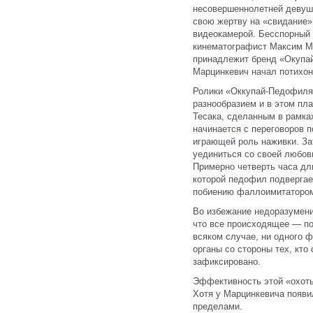
несовершеннолетней девушк
свою жертву на «свидание»,
видеокамерой. Бесспорный
кинематографист Максим Ма
принадлежит бренд «Окупа
Марцинкевич начал потихон
Ролики «Оккупай-Педофиля
разнообразием и в этом пл
Тесака, сделанным в рамка
начинается с переговоров 
играющей роль наживки. Зат
уединиться со своей любов
Примерно четверть часа дл
которой педофил подвергае
побиению фаллоимитаторо
Во избежание недоразумени
что все происходящее — по
всяком случае, ни одного 
органы со стороны тех, кто
зафиксировано.
Эффективность этой «охот
Хотя у Марцинкевича появи
пределами.