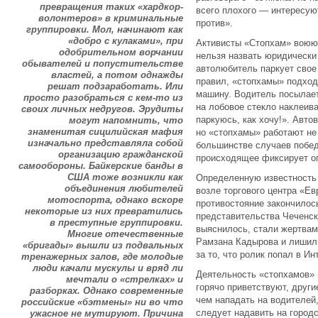
превращения таких «хардкор-
всего плохого — интересую
волонтеров» в криминальные
против».
группировки. Мол, начинают как
«добро с кулаками», при
Активисты «Стопхам» воюют
одобрительном ворчании
нельзя назвать юридически
обывателей и попустительстве
автолюбитель паркует свое
властей, а потом однажды
правил, «стопхамы» подход
решат подзаработать. Или
машину. Водитель посылает
просто разобраться с кем-то из
на лобовое стекло наклеив
своих личных недругов. Эрудиты
паркуюсь, как хочу!». Авт
могут напомнить, что
знаменитая сицилийская мафия
но «стопхамы» работают не 
изначально представляла собой
большинстве случаев побед
организацию гражданской
происходящее фиксирует о
самообороны. Байкерские банды в
США тоже возникли как
Определенную известность
объединения любителей
возле торгового центра «Е
мотоспорта, однако вскоре
противостояние закончилос
некоторые из них превратились
представительства Чеченск
в преступные группировки.
выяснилось, стали жертвам
Многие отечественные
Рамзана Кадырова и лишили
«бригады» вышли из подвальных
за то, что ролик попал в Ин
тренажерных залов, где молодые
люди качали мускулы и вряд ли
Деятельность «стопхамов» 
мечтали о «стрелках» и
горячо приветствуют, други
разборках. Однако современные
чем нападать на водителей
российские «бэтмены» ни во что
следует надавить на городс
ужасное не мутируют. Причина