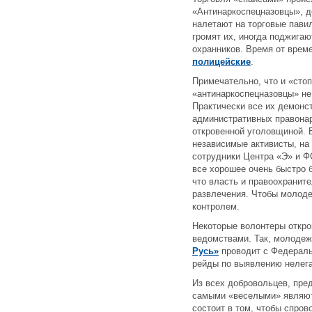
«Антинаркоспецназовцы», д
налетают на торговые пави
громят их, иногда поджигаю
охранников. Время от врем
полицейские
.
Примечательно, что и «сто
«антинаркоспецназовцы» не
Практически все их демонс
административных правонар
откровенной уголовщиной. 
независимые активисты, на
сотрудники Центра «Э» и ФС
все хорошее очень быстро 
что власть и правоохранит
развлечения. Чтобы молоде
контролем.
Некоторые волонтеры откр
ведомствами. Так, молоде
Русь»
проводит с Федераль
рейды по выявлению нелег
Из всех добровольцев, пре
самыми «веселыми» являют
состоит в том, чтобы спров