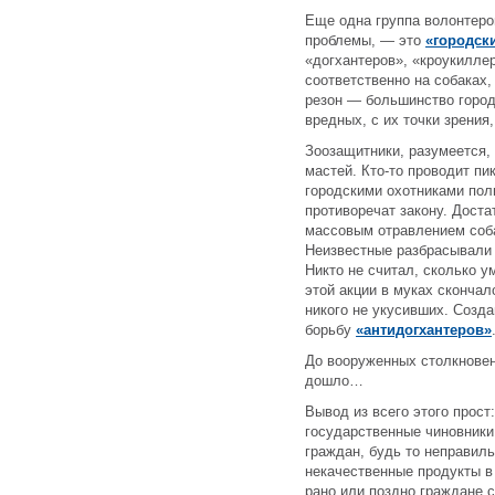
Еще одна группа волонтер
проблемы, — это
«городск
«догхантеров», «кроукилле
соответственно на собаках,
резон — большинство город
вредных, с их точки зрения
Зоозащитники, разумеется,
мастей. Кто-то проводит пи
городскими охотниками пол
противоречат закону. Дост
массовым отравлением соб
Неизвестные разбрасывали 
Никто не считал, сколько у
этой акции в муках сконча
никого не укусивших. Созд
борьбу
«антидогхантеров»
До вооруженных столкновен
дошло…
Вывод из всего этого прост
государственные чиновники
граждан, будь то неправиль
некачественные продукты в
рано или поздно граждане 