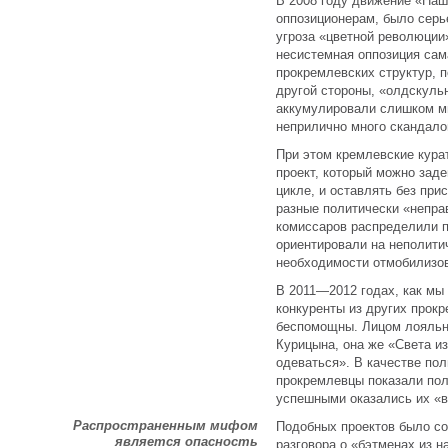
В 2008 году движение «Наш
оппозиционерам, было серь
угроза «цветной революци
несистемная оппозиция сам
прокремлевских структур, 
другой стороны, «олдскуль
аккумулировали слишком мн
неприлично много скандало
При этом кремлевские кура
проект, который можно зад
цикле, и оставлять без пр
разные политически «непр
комиссаров распределили п
ориентировали на неполитич
необходимости отмобилизов
В 2011—2012 годах, как мы 
конкуренты из других прок
беспомощны. Лицом лояльн
Курицына, она же «Света и
одеваться». В качестве по
прокремлевцы показали пол
успешными оказались их «в
Распространенным мифом
Подобных проектов было соз
является опасность
разговора о «бэтменах из н