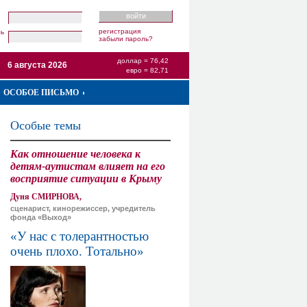
регистрация
ль
забыли пароль?
доллар = 76,42
6 августа 2026
евро = 82,71
ОСОБОЕ ПИСЬМО
Особые темы
Как отношение человека к
детям-аутистам влияет на его
восприятие ситуации в Крыму
Дуня СМИРНОВА,
сценарист, кинорежиссер, учредитель
фонда «Выход»
«У нас с толерантностью
очень плохо. Тотально»