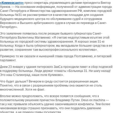
«Коммерсанту»
пресс-секретарь управляющего делами президента Виктор
Хреков. — На основании информации, полученной от администрации города
Санкт-Петербурга и Министерства здравоохранения РФ, комплекс городской
больницы №31 не рассматривается в качестве площадки для создания
будущего медицинского центра по обслуживанию судей и сотрудников
Верховного и Высшего арбитражного судов в случае их перевода в Санкт-
Петербург».
Это заявление появилась после реакции бывшего губернатора Санкт-
Петербурга Валентины Матвиенко: «Я считаю недопустимым изъятие этой
больницы из городской системы здравоохранения. Я хорошо знаю 31-ю
больницу. Когда я была губернатором, мы вкладывали большие средства в ее
развитие, сохранение там высокопрофессионального коллектива».
Примерно то же сказали и нынешний глава города Полтавченко, и питерский
парламент.
Днем 23 января у здания питерского ЗакСа проходили пикет и сбор подписей
в поддержку больницы. Люди держат плакаты «Больница 31. Ни шагу назад!
Это наш Сталинград, наше поле Куликово».
Что будет дальше?
Вечером в среду состоится разрешенная акция.
Понятно, что в связи с разрешением проблемы она окажется не столь
многочисленной. Хотя не факт.
Вполне можно предположить, что вскоре появятся сообщения, что к
положительному решению причастен Владимир Путин. Deus ex machina —
так у нас привыкли объяснять удачно закончившиеся конфликты. Тем более
чиновникам всегда страшно признавать, что они поддались давлению
общества, а не приказу главы государства.