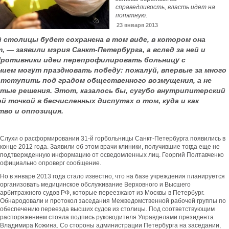
справедливость, власть идет на
попятную.
23 января 2013
й столицы будет сохранена в том виде, в котором она
 — заявили мэрия Санкт-Петербурга, а вслед за ней и
Противники идеи перепрофилировать больницу с
ием могут праздновать победу: пожалуй, впервые за много
тступить под градом общественного возмущения, а не
нятые решения. Этот, казалось бы, сугубо внутрипитерский
 точкой в бесчисленных диспутах о том, куда и как
во и оппозиция.
Слухи о расформировании 31-й горбольницы Санкт-Петербурга появились в
конце 2012 года. Заявили об этом врачи клиники, получившие тогда еще не
подтвержденную информацию от осведомленных лиц. Георгий Полтавченко
официально опроверг сообщение.
Но в январе 2013 года стало известно, что на базе учреждения планируется
организовать медицинское обслуживание Верховного и Высшего
арбитражного судов РФ, которые переезжают из Москвы в Петербург.
Обнародовали и протокол заседания Межведомственной рабочей группы по
обеспечению переезда высших судов из столицы. Под соответствующим
распоряжением стояла подпись руководителя Управделами президента
Владимира Кожина. Со стороны администрации Петербурга на заседании,