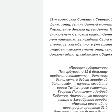
31-я городская больница Северно
функционирует на данный момент,
Управление делами президента. 
уникальным детским онкоотделен
лет чиновники вынуждены были о
уперлись, как обычно, в уже при
инцидент может стать отправной
должны идти гражданское общест
«Позиция губернатора
Петербурга по 31-й больнице
предельно конкретна — больница
была, есть и будет городской
больницей», — написал сегодня в
своем Twitter пресс-секретарь
Георгия Полтавченко Андрей
Кибитов. Аналогичную позицию
заняло и Заксобрание города.
«Никаких решений по
перепрофилированию 31-й
больницы нет, не было и быть