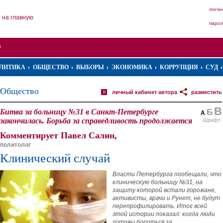
логин
на главную
паро
ЛИТИКА
ОБЩЕСТВО
ВЫБОРЫ
ЭКОНОМИКА
КОРРУПЦИЯ
СУД
Общество
личный кабинет автора
разместить
В
Битва за больницу №31 в Санкт-Петербурге
Б
А
закончилась. Борьба за справедливость продолжается
Шрифт
Комментирует Павел Салин,
политолог
Клинический случай
Власти Петербурга пообещали, что
клиническую больницу №31, на
защиту которой встали горожане,
активисты, врачи и Рунет, не будут
перепрофилировать. Итог всей
этой истории показал: когда люди
готовы бороться за