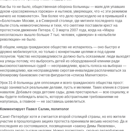
Как бы то ни было, общественная оборона больницы — маяк для упавших
духом «рассерженных горожан» и нытиков, уверяющих, что «с эти режимом
ничего не поменяется». Тем более что дело происходило не в привыкшей к
«Болотным» Москве, а в Северной столице, где митинги последнего года
были столь немногочисленны и тихи, что скептики поставили крест на
протестном движении Питера. С 3 марта 2007 года, когда на «Марш
несогласных» вышло больше 7 тыс. человек, «движухи» в «колыбели
революции» не было.
В общем, никуда гражданское общество не испарилось — оно быстро и
дружно мобилизуется, но только с конкретными целями и под одним
лозунгом. Чувство несправедливости должно быть осязаемым: люди выходят
на улицы потому, что выбросить детей из оборудованной клиники ради
высокопоставленных судей — несправедливо, красть голоса на выборах —
несправедливо, как несправедливо сиротам-инвалидам расплачиваться за
блокировку банковских счетов фигурантов «списка Магнитского».
Урок 31-й больницы для оппозиции и всего гражданского общества прост:
надо заниматься реальными делами, пусть и мелкими. Таких клиник в стране
навалом. Добавьте сюда детские сады, дома престарелых — всю социалку, и
вы будете побеждать власть, которую абстрактными требованиями не
напугаешь, а главное — не заставишь шевелиться.
Комментирует Павел Салин, политолог
Санкт-Петербург хотя и считается второй столицей страны, но его жители
участие в прошлогодних акциях протеста принимали весьма неохотно. Да и
последняя из состоявшихся, посвященная «закону Димы Яковлева»,
собрала около тысячи человек. Нужно посмотреть, сколько петербуржцев