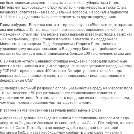
где был подписан документ, присутствовали вице-губернаторы Игорь
Метельский, курировавший строительство и недвижимость, а также Ольга
Казанская, ответственная за социальные вопросы. Персонал и пациентов
31-й больницы должны были распределить по другим учреждениям.
Город забурлил. Возникла соответствующая группа «ВКонтакте», которая за
два дня собрала 11 тыс. подписей против расформирования лечебного
учреждения, стали звучать резкие высказывания известных людей, таких как
Лия Ахеджакова, Юрий Стоянов и Чулпан Хаматова. Их поддержала
Московская патриархия. Под обращением к Георгию Полтавченко и
управляющему делами президента Владимиру Кожину с требованием
оставить больницу в покое подписались больше 100 тыс. человек за два дня.
С 18 января жители Северной столицы ежедневно проводили одиночные
пикеты у стен клиники и в центре города. 20 января устроили народный сход
у ГКБ №31: пришло около 400 человек. Эстафету перехватили блогеры,
широко освещая происходящее, а с понедельника к ним присоединили и
федеральные СМИ.
22 января Смольный разрешил оппозиции вывести в среду на Марсово поле
10 тыс. человек, в 50 раз увеличив ранее согласованное количество
участников митинга. Это показало, что городские власти прекрасно поняли,
чем будет чревато решение «выгнать детей на лед».
И вот уже из уст чиновников зазвучали непривычные слова:
«
Управление делами президента в связи с поступившим запросом от ряда
депутатов Госдумы и Законодательного собрания Санкт-Петербурга, а также
жителей Санкт-Петербурга по поводу судьбы городской клинической
больницы №31 считает необходимым сообщить следующее, — заявил