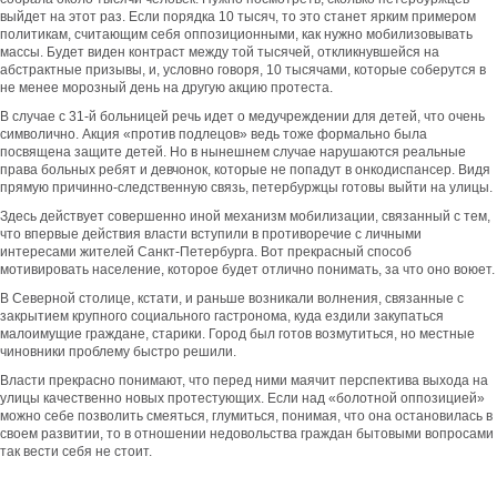
выйдет на этот раз. Если порядка 10 тысяч, то это станет ярким примером
политикам, считающим себя оппозиционными, как нужно мобилизовывать
массы. Будет виден контраст между той тысячей, откликнувшейся на
абстрактные призывы, и, условно говоря, 10 тысячами, которые соберутся в
не менее морозный день на другую акцию протеста.
В случае с 31-й больницей речь идет о медучреждении для детей, что очень
символично. Акция «против подлецов» ведь тоже формально была
посвящена защите детей. Но в нынешнем случае нарушаются реальные
права больных ребят и девчонок, которые не попадут в онкодиспансер. Видя
прямую причинно-следственную связь, петербуржцы готовы выйти на улицы.
Здесь действует совершенно иной механизм мобилизации, связанный с тем,
что впервые действия власти вступили в противоречие с личными
интересами жителей Санкт-Петербурга. Вот прекрасный способ
мотивировать население, которое будет отлично понимать, за что оно воюет.
В Северной столице, кстати, и раньше возникали волнения, связанные с
закрытием крупного социального гастронома, куда ездили закупаться
малоимущие граждане, старики. Город был готов возмутиться, но местные
чиновники проблему быстро решили.
Власти прекрасно понимают, что перед ними маячит перспектива выхода на
улицы качественно новых протестующих. Если над «болотной оппозицией»
можно себе позволить смеяться, глумиться, понимая, что она остановилась в
своем развитии, то в отношении недовольства граждан бытовыми вопросами
так вести себя не стоит.