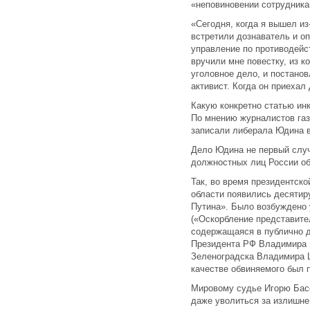
«неповиновении сотрудника
«Сегодня, когда я вышел из
встретили дознаватель и о
управление по противодей
вручили мне повестку, из к
уголовное дело, и постанов
активист. Когда он приехал
Какую конкретно статью ин
По мнению журналистов га
записали либерала Юдина в
Дело Юдина не первый случ
должностных лиц России о
Так, во время президентско
области появились десятир
Путина». Было возбуждено 
(«Оскорбление представител
содержащаяся в публично 
Президента РФ Владимира П
Зеленоградска Владимира 
качестве обвиняемого был 
Мировому судье Игорю Бас
даже уволиться за излишне