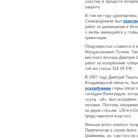
участию в процессе потерпе
закрыто.
В том же году однопартиец 
Сковородников был
пригов
работ за размещение в Инте
о якобы имеющейся у главы
ориентации.
Обидчивостью славится и к
Молдагазыевич Тулеев. Так,
местного блогера Дмитрия 
работ за оскорбление губер
той же статье 319 УК РФ.
В 2007 году Дмитрий Ташлы
Владимирской области, был
оскорбление
главы област
господин Виноградов, котор
«суча…ой», был оскорблен в
человек. Поэтому обозрева
по двум статьям: 130-й («О
представителя власти»).
Меньше всего повезло тата
Перепечатав в своем блоге
Шаймиева, он, сам того не