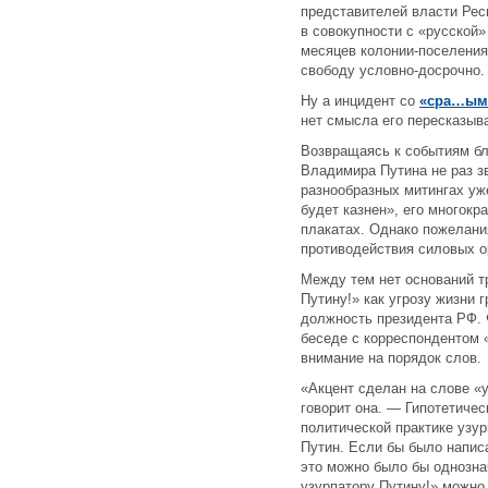
представителей власти Респу
в совокупности с «русской»
месяцев колонии-поселения
свободу условно-досрочно.
Ну а инцидент со
«сра…ым
нет смысла его пересказыв
Возвращаясь к событиям бл
Владимира Путина не раз з
разнообразных митингах уж
будет казнен», его многокр
плакатах. Однако пожелания
противодействия силовых о
Между тем нет оснований т
Путину!» как угрозу жизни
должность президента РФ. 
беседе с корреспондентом 
внимание на порядок слов.
«Акцент сделан на слове «у
говорит она. — Гипотетичес
политической практике узур
Путин. Если бы было напис
это можно было бы однознач
узурпатору Путину!» можно 