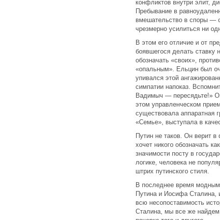
конфликтов внутри элит, ди
Пребывание в равноудаленн
вмешательство в споры — о
чрезмерно усилиться ни од
В этом его отличие и от пр
боявшегося делать ставку н
обозначать «своих», проти
«опальным». Ельцин был оч
упивался этой ангажирован
симпатии напоказ. Вспомнит
Вадимыч — пересядьте!» Он
этом управленческом прием
существовала аппаратная г
«Семье», выступала в каче
Путин не таков. Он верит в
хочет никого обозначать ка
значимости посту в государ
логике, человека не популя
штрих путинского стиля.
В последнее время модным
Путина и Иосифа Сталина, 
всю несопоставимость исто
Сталина, мы все же найдем