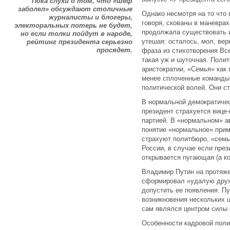
Пока слухи о том, что «шеф
заболел» обсуждают столичные
Однако несмотря на то что 
журналисты и блогеры,
говоря, скованы в маневрах
электоральных потерь не будет,
продолжала существовать и
но если толки пойдут в народе,
утешая: осталось, мол, ве
рейтинг президента серьезно
просядет.
фраза из стихотворения В
такая уж и шуточная. Поли
аристократии, «Семья» как 
менее сплоченные команды
политической волей. Они с
В нормальной демократичес
президент страхуется вице
партией. В «нормальном» а
понятие «нормальное» прим
страхуют политбюро, «семь
России, в случае если през
открывается пугающая (а ко
Владимир Путин на протяже
сформировал «удалую дружи
допустить ее появления. П
возникновения нескольких ц
сам являлся центром силы 
Особенности кадровой поли