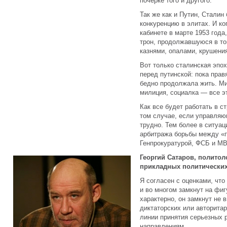
почерке того и другого.
Так же как и Путин, Стали
конкуренцию в элитах. И ко
кабинете в марте 1953 года
трон, продолжавшуюся в то
казнями, опалами, крушени
Вот только сталинская эпо
перед путинской: пока пра
бедно продолжала жить. Ми
милиция, социалка — все эт
Как все будет работать в с
том случае, если управляю
трудно. Тем более в ситуац
арбитража борьбы между «п
Генпрокуратурой, ФСБ и М
Георгий Сатаров, политол
прикладных политически
Я согласен с оценками, чт
и во многом замкнут на фи
характерно, он замкнут не 
диктаторских или авторитар
линии принятия серьезных 
направлениям.