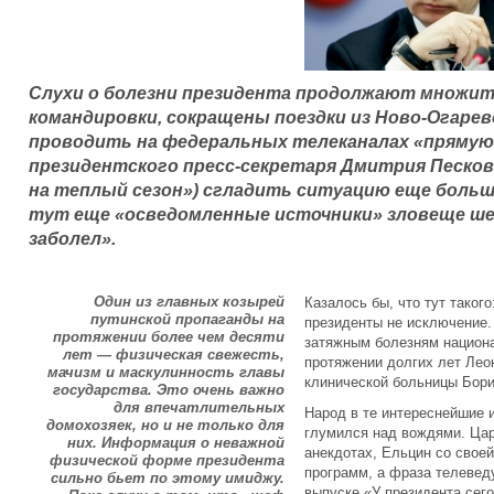
Слухи о болезни президента продолжают множит
командировки, сокращены поездки из Ново-Огарев
проводить на федеральных телеканалах «пряму
президентского пресс-секретаря Дмитрия Песков
на теплый сезон») сгладить ситуацию еще больш
тут еще «осведомленные источники» зловеще ш
заболел».
Один из главных козырей
Казалось бы, что тут таког
путинской пропаганды на
президенты не исключение.
протяжении более чем десяти
затяжным болезням национ
лет — физическая свежесть,
протяжении долгих лет Лео
мачизм и маскулинность главы
клинической больницы Бори
государства. Это очень важно
для впечатлительных
Народ в те интереснейшие 
домохозяек, но и не только для
глумился над вождями. Ца
них. Информация о неважной
анекдотах, Ельцин со свое
физической форме президента
программ, а фраза телевед
сильно бьет по этому имиджу.
выпуске «У президента сег