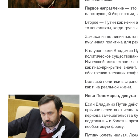
Первое направление — это 
властвующей бюрократии, и
Второе — Путин как некий а
то конфликты, когда группы
Замыкания по линии настоя
публичная политика для ре
В случае если Владимир Пу
политическое существовани
Нынешней элите станет ясн
как пиар-прикрытие, значит,
обострению тлеющих конфл
Большой политики в стране н
как и на реальной жизни.
Илья Пономарев, депутат
Если Владимир Путин дейст
причине перестанет исполн
периода замешательства б
подтолкни!» и болезнь пре
необратимую форму.
Путину болеть нельзя. Люб