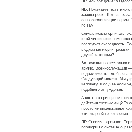
ЛГ:
Или вот домик в Одессе
ИБ:
Понимаете, есть много 
законопроект. Вот вы сказал
основополагающие нормы. З
по вам.
Сейчас можно ерничать, ех
слой чиновников немножко в
последует очередность. Е
к одной категории граждан,
другой категории?
Вот буквально несколько сл
армию. Военнослужащий — 
недвижимость, где бы она н
Следующий момент. Мы угр
человеку, в случае если он,
подобного отчуждения.
А как же с принципом отсут
действия третьих лиц? То 
просто не выдерживают крит
утилитарной точки зрения.
ЛГ:
Спасибо огромное. Перв
поговорим о системе образ