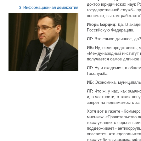
доктор юридических наук Р
3. Информационная демократия
государственной службы пр
понимаю, вы там работаете
Игорь Барциц:
Да. В акад
Российскую Федерацию.
ЛГ:
Это самое длинное, да?
ИБ:
Ну, если представить, 
«Международный институт г
получается самое длинное 
ЛГ:
Ну и академия, в общем
Госслужба.
ИБ:
Экономика, муниципал
ЛГ:
Что ж, у нас, как обычн
и, в частности, о таких по
запрет на недвижимость за
Хотя вот в газете «Коммер
мнение»: «Правительство п
госслужащих с серьезными
поддерживает» антикоррупц
опасается, что «дополните
госслужбу «высококвалифи