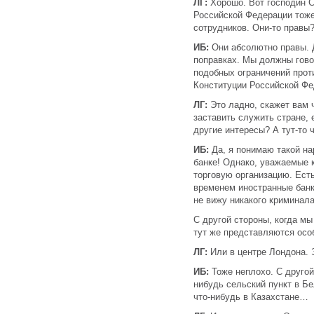
ЛГ:
Хорошо. Вот господин С
Российской Федерации тоже
сотрудников. Они-то правы
ИБ:
Они абсолютно правы. 
поправках. Мы должны гово
подобных ограничений прот
Конституции Российской Фе
ЛГ:
Это ладно, скажет вам ч
заставить служить стране, е
другие интересы? А тут-то 
ИБ:
Да, я понимаю такой на
банке! Однако, уважаемые 
торговую организацию. Есть
временем иностранные банк
не вижу никакого криминала
С другой стороны, когда м
тут же представляются осо
ЛГ:
Или в центре Лондона. Э
ИБ:
Тоже неплохо. С другой
нибудь сельский пункт в Бе
что-нибудь в Казахстане…