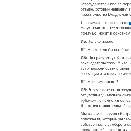
негосударственного сектор
отзыве, который направил в
правительства Владислав С
Я понимаю, что есть ваша
могут почитать все желающи
понимаю, носят в основном
ИБ:
Только право.
ЛГ:
А вот если бы все было
ИБ:
По праву могут быть ра
законодательством. А что к
тут я должен сразу оговори
коррупции эти меры не име
ЛГ:
А к чему имеют?
ИБ:
Это мера не антикорруп
отсутствие у человека сче
рубежом не является основ
Достаточно много людей за
Мы живем в свободной стра
положения, которые реглам
собственностью, оборота со
предложений, которые мы в