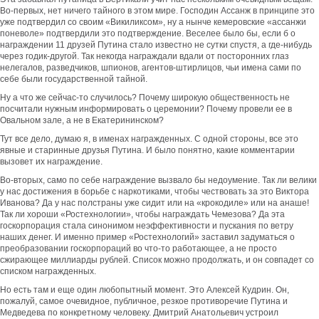
Во-первых, нет ничего тайного в этом мире. Господин Ассанж в принципе это
уже подтвердил со своим «Викиликсом», ну а нынче кемеровские «ассанжи
поневоле» подтвердили это подтверждение. Веселее было бы, если б о
награждении 11 друзей Путина стало известно не сутки спустя, а где-нибудь
через годик-другой. Так некогда награждали вдали от посторонних глаз
нелегалов, разведчиков, шпионов, агентов-штирлицов, чьи имена сами по
себе были государственной тайной.
Ну а что же сейчас-то случилось? Почему широкую общественность не
посчитали нужным информировать о церемонии? Почему провели ее в
Овальном зале, а не в Екатерининском?
Тут все дело, думаю я, в именах награжденных. С одной стороны, все это
явные и старинные друзья Путина. И было понятно, какие комментарии
вызовет их награждение.
Во-вторых, само по себе награждение вызвало бы недоумение. Так ли велики
у нас достижения в борьбе с наркотиками, чтобы чествовать за это Виктора
Иванова? Да у нас полстраны уже сидит или на «крокодиле» или на анаше!
Так ли хороши «Ростехнологии», чтобы награждать Чемезова? Да эта
госкорпорация стала синонимом неэффективности и пускания по ветру
наших денег. И именно пример «Ростехнологий» заставил задуматься о
преобразовании госкорпораций во что-то работающее, а не просто
сжирающее миллиарды рублей. Список можно продолжать, и он совпадет со
списком награжденных.
Но есть там и еще один любопытный момент. Это Алексей Кудрин. Он,
пожалуй, самое очевидное, публичное, резкое противоречие Путина и
Медведева по конкретному человеку. Дмитрий Анатольевич устроил