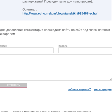
распоряжений Президента по другим вопросам).
Оригинал:
http://www.echo.msk.ru/blog/stanskikh/925467-echo/
Для добавления комментария необходимо войти на сайт под своим логином
и паролем.
логин
пароль
забыли пароль?
регистрация