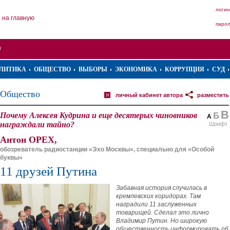
логин
на главную
паро
ЛИТИКА
ОБЩЕСТВО
ВЫБОРЫ
ЭКОНОМИКА
КОРРУПЦИЯ
СУД
Общество
личный кабинет автора
разместить
В
Почему Алексея Кудрина и еще десятерых чиновников
Б
А
награждали тайно?
Шрифт
Антон ОРЕХ,
обозреватель радиостанции «Эхо Москвы», специально для «Особой
буквы»
11 друзей Путина
Забавная история случилась в
кремлевских коридорах. Там
наградили 11 заслуженных
товарищей. Сделал это лично
Владимир Путин. Но широкую
общественность информировать об