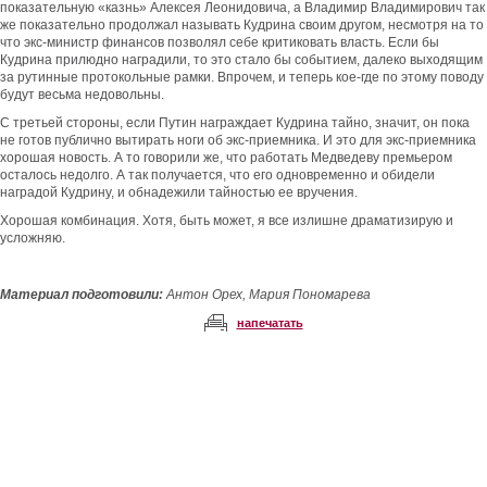
показательную «казнь» Алексея Леонидовича, а Владимир Владимирович так
же показательно продолжал называть Кудрина своим другом, несмотря на то
что экс-министр финансов позволял себе критиковать власть. Если бы
Кудрина прилюдно наградили, то это стало бы событием, далеко выходящим
за рутинные протокольные рамки. Впрочем, и теперь кое-где по этому поводу
будут весьма недовольны.
С третьей стороны, если Путин награждает Кудрина тайно, значит, он пока
не готов публично вытирать ноги об экс-приемника. И это для экс-приемника
хорошая новость. А то говорили же, что работать Медведеву премьером
осталось недолго. А так получается, что его одновременно и обидели
наградой Кудрину, и обнадежили тайностью ее вручения.
Хорошая комбинация. Хотя, быть может, я все излишне драматизирую и
усложняю.
Материал подготовили:
Антон Орех, Мария Пономарева
напечатать