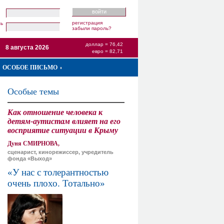
регистрация
ль
забыли пароль?
доллар = 76,42
8 августа 2026
евро = 82,71
ОСОБОЕ ПИСЬМО
Особые темы
Как отношение человека к
детям-аутистам влияет на его
восприятие ситуации в Крыму
Дуня СМИРНОВА,
сценарист, кинорежиссер, учредитель
фонда «Выход»
«У нас с толерантностью
очень плохо. Тотально»