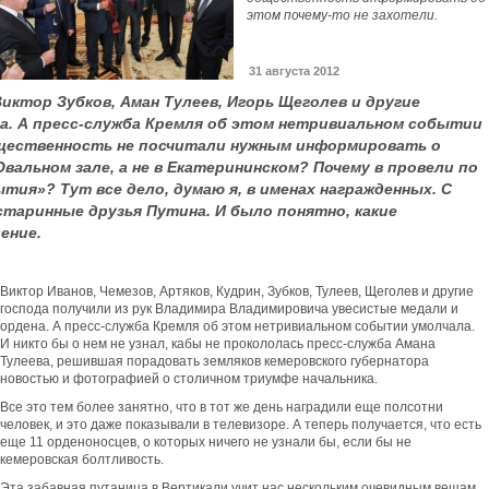
этом почему-то не захотели.
31 августа 2012
Виктор Зубков, Аман Тулеев, Игорь Щеголев и другие
на. А пресс-служба Кремля об этом нетривиальном событии
бщественность не посчитали нужным информировать о
Овальном зале, а не в Екатерининском? Почему в провели по
ия»? Тут все дело, думаю я, в именах награжденных. С
старинные друзья Путина. И было понятно, какие
ение.
Виктор Иванов, Чемезов, Артяков, Кудрин, Зубков, Тулеев, Щеголев и другие
господа получили из рук Владимира Владимировича увесистые медали и
ордена. А пресс-служба Кремля об этом нетривиальном событии умолчала.
И никто бы о нем не узнал, кабы не прокололась пресс-служба Амана
Тулеева, решившая порадовать земляков кемеровского губернатора
новостью и фотографией о столичном триумфе начальника.
Все это тем более занятно, что в тот же день наградили еще полсотни
человек, и это даже показывали в телевизоре. А теперь получается, что есть
еще 11 орденоносцев, о которых ничего не узнали бы, если бы не
кемеровская болтливость.
Эта забавная путаница в Вертикали учит нас нескольким очевидным вещам.