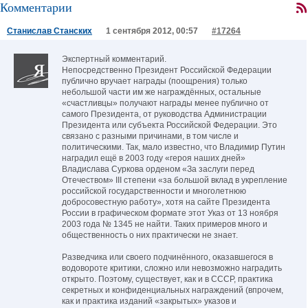
Комментарии
Станислав Станских
1 сентября 2012, 00:57
#17264
Экспертный комментарий.
Непосредственно Президент Российской Федерации
публично вручает награды (поощрения) только
небольшой части им же награждённых, остальные
«счастливцы» получают награды менее публично от
самого Президента, от руководства Администрации
Президента или субъекта Российской Федерации. Это
связано с разными причинами, в том числе и
политическими. Так, мало известно, что Владимир Путин
наградил ещё в 2003 году «героя наших дней»
Владислава Суркова орденом «За заслуги перед
Отечеством» III степени «за большой вклад в укрепление
российской государственности и многолетнюю
добросовестную работу», хотя на сайте Президента
России в графическом формате этот Указ от 13 ноября
2003 года № 1345 не найти. Таких примеров много и
общественность о них практически не знает.
Разведчика или своего подчинённого, оказавшегося в
водовороте критики, сложно или невозможно наградить
открыто. Поэтому, существует, как и в СССР, практика
секретных и конфиденциальных награждений (впрочем,
как и практика изданий «закрытых» указов и