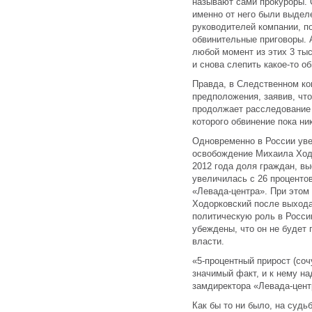
называют сами прокуроры. 
именно от него были выдел
руководителей компании, п
обвинительные приговоры. 
любой момент из этих 3 ты
и снова слепить какое-то о
Правда, в Следственном ко
предположения, заявив, чт
продолжает расследование
которого обвинение пока ни
Одновременно в России увел
освобождение Михаила Ходо
2012 года доля граждан, в
увеличилась с 26 процентов
«Левада-центра». При этом 
Ходорковский после выхода
политическую роль в Росси
убеждены, что он не будет 
власти.
«5-процентный прирост (со
значимый факт, и к нему на
замдиректора «Левада-цент
Как бы то ни было, на суд