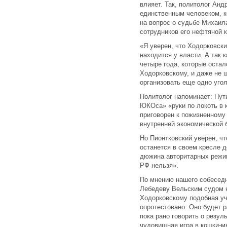
влияет. Так, политолог Анд
единственным человеком, к
на вопрос о судьбе Михаил
сотрудников его нефтяной 
«Я уверен, что Ходорковски
находится у власти. А так 
четыре года, которые остал
Ходорковскому, и даже не ш
организовать еще одно уго
Политолог напоминает: Пут
ЮКОса» «руки по локоть в 
приговорен к пожизненном
внутренней экономической
Но Пионтковский уверен, ч
останется в своем кресле д
дюжина авторитарных режим
РФ нельзя».
По мнению нашего собеседн
Лебедеву Вельским судом н
Ходорковскому подобная уч
опротестовано. Оно будет 
пока рано говорить о резул
чудовищная игра в кошки-