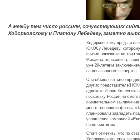
А между тем число россиян, сочувствующих сидя
Ходорковскому и Платону Лебедеву, заметно выро
Ходорковскому вряд ли свет
ЮКОСу Лебедеву, которому
снизил наказание на три го
Михаила Борисовича, вероят
уже 20-летним заключение
на неназванных экспертов.
Они объясняют свое предпо
других представителей ЮКО
адвоката Ивана Колесников
поскольку Россия не смогла
обвинительном заключении 
много говорящие фразы: «Т
планировали завладеть пра
управление компанией «Ени
предприятиям».
Стоит отметить, что по ст
Ходорковскому срок заключ