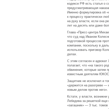
кодексе РФ есть статья о с
предусматривающая наказан
Именно формулировка об «о
к процессу практически лю
на руку власти, если она р
лет на десять или даже бо
Глава «Пресс-центра Михаи
что суд над Иваном Колесн
подготовкой процессов про
компании, поскольку в дал
использовать приговор Кол
делах.
С этим согласен и адвокат
полагает, что «на такого 
обвинения, которые затем 
известным деятелям ЮКОС
Защитник не исключил и тог
«держится на разогреве — 
новым делом против него».
Кстати, у власти, возникни
Лебедева за решеткой еще н
«загашник» — 3 тыс. томов