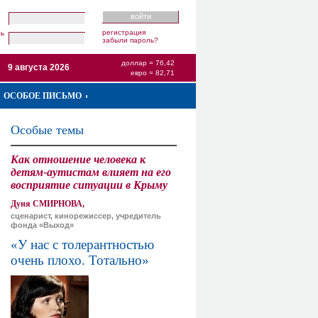
регистрация
ль
забыли пароль?
доллар = 76,42
9 августа 2026
евро = 82,71
ОСОБОЕ ПИСЬМО
Особые темы
Как отношение человека к
детям-аутистам влияет на его
восприятие ситуации в Крыму
Дуня СМИРНОВА,
сценарист, кинорежиссер, учредитель
фонда «Выход»
«У нас с толерантностью
очень плохо. Тотально»