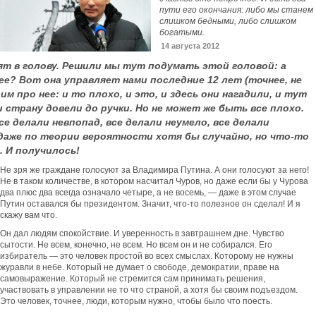
пути его окончания: либо мы станем
слишком бедными, либо слишком
богатыми.
14 августа 2012
т в голову. Решили мы тут подумать этой головой: а
е? Вот она управляет нами последние 12 лет (точнее, не
им про нее: и то плохо, и это, и здесь они нагадили, и тут
и страну довели до ручки. Но не может же быть все плохо.
е делали невпопад, все делали неумело, все делали
 даже по теории вероятности хотя бы случайно, но что-то
. И получилось!
Не зря же граждане голосуют за Владимира Путина. А они голосуют за него!
Не в таком количестве, в котором насчитал Чуров, но даже если бы у Чурова
два плюс два всегда означало четыре, а не восемь, — даже в этом случае
Путин оставался бы президентом. Значит, что-то полезное он сделал! И я
скажу вам что.
Он дал людям спокойствие. И уверенность в завтрашнем дне. Чувство
сытости. Не всем, конечно, не всем. Но всем он и не собирался. Его
избиратель — это человек простой во всех смыслах. Которому не нужны
журавли в небе. Который не думает о свободе, демократии, праве на
самовыражение. Который не стремится сам принимать решения,
участвовать в управлении не то что страной, а хотя бы своим подъездом.
Это человек, точнее, люди, которым нужно, чтобы было что поесть.