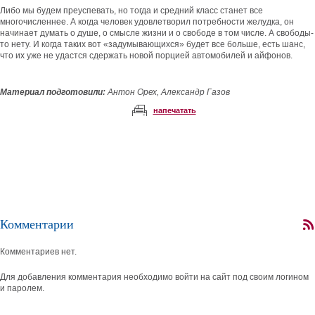
Либо мы будем преуспевать, но тогда и средний класс станет все
многочисленнее. А когда человек удовлетворил потребности желудка, он
начинает думать о душе, о смысле жизни и о свободе в том числе. А свободы-
то нету. И когда таких вот «задумывающихся» будет все больше, есть шанс,
что их уже не удастся сдержать новой порцией автомобилей и айфонов.
Материал подготовили:
Антон Орех, Александр Газов
напечатать
Комментарии
Комментариев нет.
Для добавления комментария необходимо войти на сайт под своим логином
и паролем.