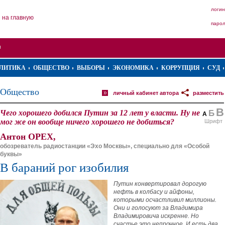
логин
на главную
паро
ЛИТИКА
ОБЩЕСТВО
ВЫБОРЫ
ЭКОНОМИКА
КОРРУПЦИЯ
СУД
Общество
личный кабинет автора
разместить
В
Чего хорошего добился Путин за 12 лет у власти. Ну не
Б
А
мог же он вообще ничего хорошего не добиться?
Шрифт
Антон ОРЕХ,
обозреватель радиостанции «Эхо Москвы», специально для «Особой
буквы»
В бараний рог изобилия
Путин конвертировал дорогую
нефть в колбасу и айфоны,
которыми осчастливил миллионы.
Они и голосуют за Владимира
Владимировича искренне. Но
счастье это непрочное. И есть два