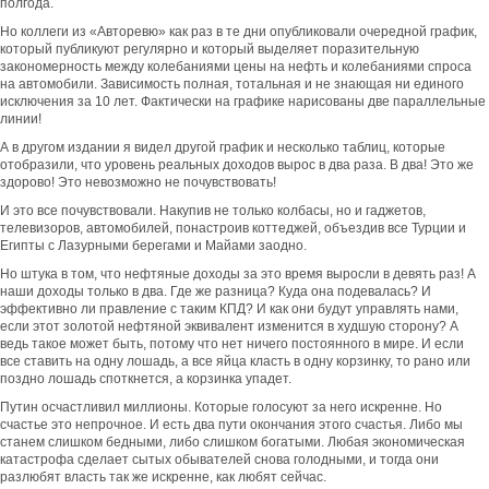
полгода.
Но коллеги из «Авторевю» как раз в те дни опубликовали очередной график,
который публикуют регулярно и который выделяет поразительную
закономерность между колебаниями цены на нефть и колебаниями спроса
на автомобили. Зависимость полная, тотальная и не знающая ни единого
исключения за 10 лет. Фактически на графике нарисованы две параллельные
линии!
А в другом издании я видел другой график и несколько таблиц, которые
отобразили, что уровень реальных доходов вырос в два раза. В два! Это же
здорово! Это невозможно не почувствовать!
И это все почувствовали. Накупив не только колбасы, но и гаджетов,
телевизоров, автомобилей, понастроив коттеджей, объездив все Турции и
Египты с Лазурными берегами и Майами заодно.
Но штука в том, что нефтяные доходы за это время выросли в девять раз! А
наши доходы только в два. Где же разница? Куда она подевалась? И
эффективно ли правление с таким КПД? И как они будут управлять нами,
если этот золотой нефтяной эквивалент изменится в худшую сторону? А
ведь такое может быть, потому что нет ничего постоянного в мире. И если
все ставить на одну лошадь, а все яйца класть в одну корзинку, то рано или
поздно лошадь споткнется, а корзинка упадет.
Путин осчастливил миллионы. Которые голосуют за него искренне. Но
счастье это непрочное. И есть два пути окончания этого счастья. Либо мы
станем слишком бедными, либо слишком богатыми. Любая экономическая
катастрофа сделает сытых обывателей снова голодными, и тогда они
разлюбят власть так же искренне, как любят сейчас.