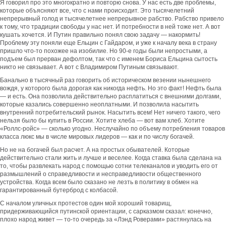
Я говорил про это многократно и повторю снова. У нас есть две проблемы,
которые объясняют все, что с нами происходит. Это тысячелетний
непрерывный голод и тысячелетнее непрерывное рабство. Рабство привело
к тому, что традиции свободы у нас нет. И потребности в ней тоже нет. А вот
кушать хочется. И Путин правильно понял свою задачу — накормить!
Проблему эту поняли еще Ельцин с Гайдаром, и уже к началу века в страну
пришло что-то похожее на изобилие. Но 90-е годы были непростыми, а
подъем был прерван дефолтом, так что с именем Бориса Ельцина сытость
никто не связывает. А вот с Владимиром Путиным связывают.
Банально в тысячный раз говорить об историческом везении нынешнего
вождя, у которого была дорогая как никогда нефть. Но это факт! Нефть была
— и есть. Она позволила действительно расплатиться с внешними долгами,
которые казались совершенно неоплатными. И позволила насытить
внутренний потребительский рынок. Насытить всем! Нет ничего такого, чего
нельзя было бы купить в России. Хотите хлеба — вот вам хлеб. Хотите
«Роллс-ройс» — сколько угодно. Неслучайно по объему потребления товаров
класса люкс мы в числе мировых лидеров — как и по числу богачей.
Но не на богачей был расчет. А на простых обывателей. Которые
действительно стали жить и лучше и веселее. Когда ставка была сделана на
то, чтобы развлекать народ с помощью сотни телеканалов и уводить его от
размышлений о справедливости и несправедливости общественного
устройства. Когда всем было сказано не лезть в политику в обмен на
гарантированный бутерброд с колбасой.
С началом уличных протестов один мой хороший товарищ,
придерживающийся путинской ориентации, с сарказмом сказал: конечно,
плохо народ живет — то-то очередь за «Лэнд Роверами» растянулась на